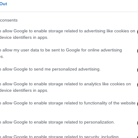
«Του έσπασα το χέρι για να με
Out
αφήσει»: Η μέρα που ο Τζόρνταν
έπρεπε να διαλέξει αν θα πεθάνει
consents
ο ίδιος ή ο κολλητός του
o allow Google to enable storage related to advertising like cookies on
Ήταν τότε που ο μύθος απειλήθηκε
evice identifiers in apps.
πριν από τη γέννηση του...
o allow my user data to be sent to Google for online advertising
s.
Lifestyle
|
01.12.2019 22:11
to allow Google to send me personalized advertising.
«Αν δεν σηκωθείς τώρα, σε
χωρίζω!»: Η γυναικάρα που λίγο
o allow Google to enable storage related to analytics like cookies on
έλειψε να διαλύσει τον γάμο
evice identifiers in apps.
Παπαμιχαήλ- Βουγιουκλάκη
o allow Google to enable storage related to functionality of the website
Ένα ελληνικό πάρτι «εκτός έδρας»
που παραλίγο να τινάξει τα πάντα
o allow Google to enable storage related to personalization.
στον αέρα…
o allow Google to enable storage related to security, including