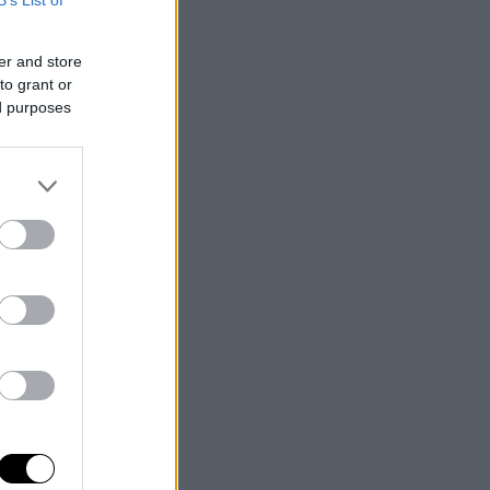
B’s List of
er and store
to grant or
ed purposes