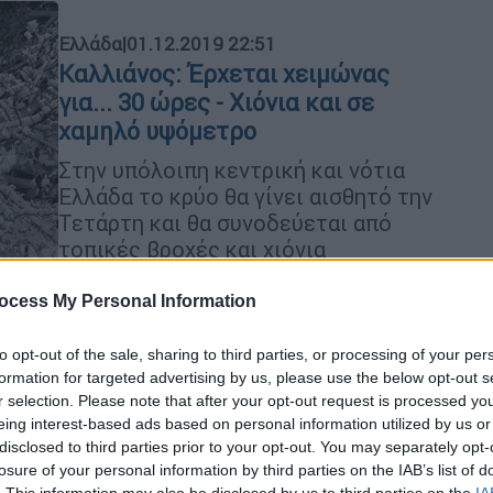
Ελλάδα
|
01.12.2019 22:51
Καλλιάνος: Έρχεται χειμώνας
για... 30 ώρες - Χιόνια και σε
χαμηλό υψόμετρο
Στην υπόλοιπη κεντρική και νότια
Ελλάδα το κρύο θα γίνει αισθητό την
Τετάρτη και θα συνοδεύεται από
τοπικές βροχές και χιόνια
ocess My Personal Information
Κόσμος
|
01.12.2019 22:28
to opt-out of the sale, sharing to third parties, or processing of your per
Μάλτα: Ο πρωθυπουργός
formation for targeted advertising by us, please use the below opt-out s
ανακοίνωσε επίσημα ότι
r selection. Please note that after your opt-out request is processed y
παραιτείται λόγω δολοφονίας
eing interest-based ads based on personal information utilized by us or
disclosed to third parties prior to your opt-out. You may separately opt-
Λϊγες ώρες νωρίτερα, το κόμμα του
losure of your personal information by third parties on the IAB’s list of
τον στήριξε - Έξω από το γραφείο