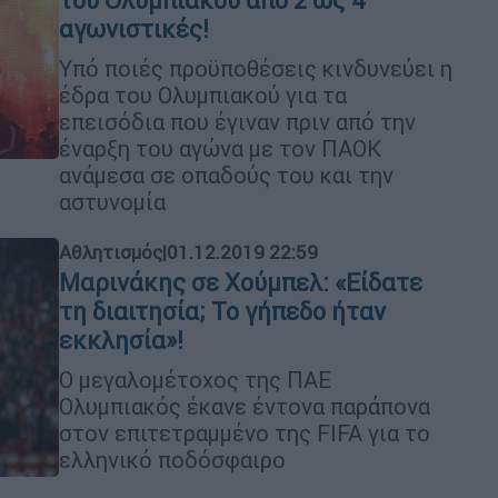
του Ολυμπιακού από 2 ως 4
αγωνιστικές!
Υπό ποιές προϋποθέσεις κινδυνεύει η
έδρα του Ολυμπιακού για τα
επεισόδια που έγιναν πριν από την
έναρξη του αγώνα με τον ΠΑΟΚ
ανάμεσα σε οπαδούς του και την
αστυνομία
Αθλητισμός
|
01.12.2019 22:59
Μαρινάκης σε Χούμπελ: «Είδατε
τη διαιτησία; Το γήπεδο ήταν
εκκλησία»!
Ο μεγαλομέτοχος της ΠΑΕ
Ολυμπιακός έκανε έντονα παράπονα
στον επιτετραμμένο της FIFA για το
ελληνικό ποδόσφαιρο