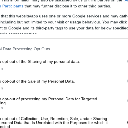
. This information may also be disclosed by us to third parties on the
IA
του Τζόζεφ Μουσκάτ βρίσκονται
Participants
that may further disclose it to other third parties.
πολίτες που κρατούν πλακάτ και
 that this website/app uses one or more Google services and may gath
φωτογραφίες της δημοσιογράφου
including but not limited to your visit or usage behaviour. You may click 
Ντάφνι Καρουάνα Γκαλίζια
 to Google and its third-party tags to use your data for below specifi
ogle consent section.
Αθλητισμός
|
01.12.2019 22:17
Χέρι-χέρι στην κορυφή
l Data Processing Opt Outs
Ολυμπιακός, ΠΑΟΚ - Ισόπαλο το
ντέρμπι στο Φάληρο
o opt-out of the Sharing of my personal data.
In
Ο Δικέφαλος προηγήθηκε με τον
Ινγκασον, οι «ερυθρόλευκοι»
o opt-out of the Sale of my Personal Data.
απάντησαν με τον Βαλμπουενά σε ένα
In
ωραίο ντέρμπι εντός γηπέδου, που
όμως σημαδεύτηκε από έκτροπα έξω
to opt-out of processing my Personal Data for Targeted
ing.
απ' αυτό
In
o opt-out of Collection, Use, Retention, Sale, and/or Sharing
Αθλητισμός
|
01.12.2019 22:16
ersonal Data that Is Unrelated with the Purposes for which it
lected.