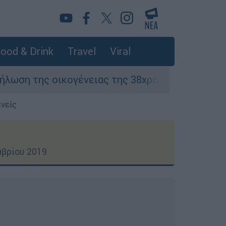
ood & Drink
Travel
Viral
ένειας της 38χρονης Βρετανίδας που δολοφονή
ενείς
μβρίου 2019