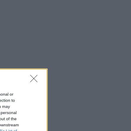
sonal or
ection to
ou may
 personal
out of the
 downstream