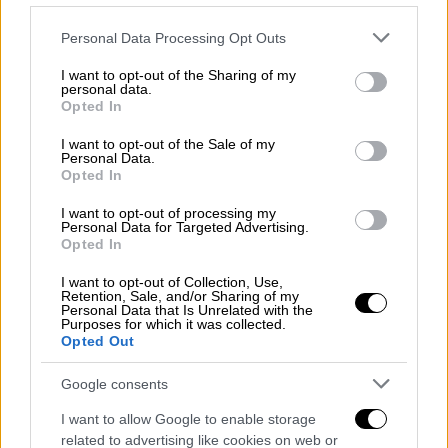
Please note that this website/app uses one or more Google
Personal Data Processing Opt Outs
services and may gather and store information including but
not limited to your visit or usage behaviour. You may click to
I want to opt-out of the Sharing of my
personal data.
grant or deny consent to Google and its third-party tags to
Opted In
use your data for below specified purposes in below Google
consent section.
I want to opt-out of the Sale of my
Personal Data.
Opted In
I want to opt-out of processing my
Personal Data for Targeted Advertising.
Opted In
Ελλάδα
|
22.07.2022 22:21
I want to opt-out of Collection, Use,
Retention, Sale, and/or Sharing of my
«Κόκκινος» συναγερμός λόγω καύσωνα:
Personal Data that Is Unrelated with the
Purposes for which it was collected.
Μέτρα στα αστικά δάση - Το σχέδιο της
Opted Out
ΕΛ.ΑΣ.
Google consents
Τα μέτρα που θα ληφθούν και η πρόγνωση
του Κλέαρχου Μαρουσάκη για τον καύσωνα
I want to allow Google to enable storage
related to advertising like cookies on web or