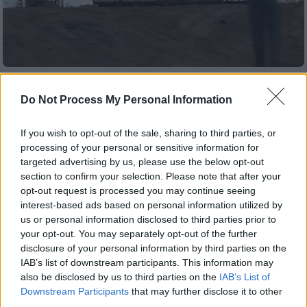
Κόσμος
|
22.07.2022 22:35
Do Not Process My Personal Information
Διχασμένη η Ευρώπη για το έκτακτο
σχέδιο ενεργειακής επάρκειας -
If you wish to opt-out of the sale, sharing to third parties, or
«Πυρετός» διαβουλεύσεων για το
processing of your personal or sensitive information for
συμβούλιο της 26ης Ιουλίου
targeted advertising by us, please use the below opt-out
section to confirm your selection. Please note that after your
Ειδικοί αναλυτές εκτιμούν ότι θα πρέπει να
opt-out request is processed you may continue seeing
βρεθεί κοινή γραμμή στο συμβούλιο των
interest-based ads based on personal information utilized by
υπουργών ενέργειας στις 26 Ιουλίου αέριο
us or personal information disclosed to third parties prior to
για να περιοριστούν και οι οικονομικές
your opt-out. You may separately opt-out of the further
επιπτώσεις
disclosure of your personal information by third parties on the
IAB’s list of downstream participants. This information may
also be disclosed by us to third parties on the
IAB’s List of
Downstream Participants
that may further disclose it to other
third parties.