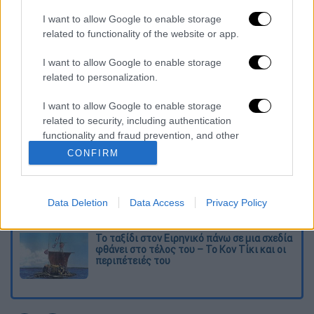
πήρε ο ΣΥΡΙΖΑ
I want to allow Google to enable storage
related to functionality of the website or app.
Διαβάστε ακόμη
I want to allow Google to enable storage
«Στέρεψε» η αγορά από πινακίδες
related to personalization.
κυκλοφορίας: Χιλιάδες αυτοκίνητα
παραμένουν αταξινόμητα - Λύση αναζητά
το υπουργείο
I want to allow Google to enable storage
related to security, including authentication
Στη φυλακή ο δήμαρχος Στυλίδας και άλλα
δύο άτομα για τη φωτιά στη Βοιωτία
functionality and fraud prevention, and other
user protection.
CONFIRM
Επιστροφή στο μέλλον; Τα υπερηχητικά
αεροπλάνα ετοιμάζονται να ξαναπετάξουν -
Data Deletion
Data Access
Privacy Policy
Αλλά υπάρχει ένα πρόβλημα
Το ταξίδι στον Ειρηνικό πάνω σε μια σχεδία
φθάνει στο τέλος του – Το Κον Τίκι και οι
περιπέτειές του