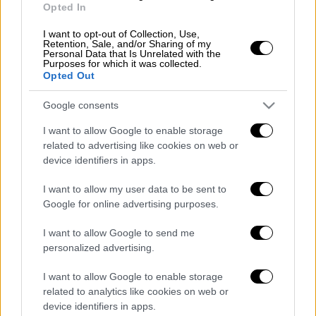
το εμβόλιο όλα θα πάνε καλά»
Opted In
I want to opt-out of Collection, Use,
Πήγα σε μερικά από τα μεγάλα
Retention, Sale, and/or Sharing of my
Personal Data that Is Unrelated with the
Εμπορικά Κέντρα που ανοίξαμε
Purposes for which it was collected.
σήμερα. Θέλω να συγχαρώ για την
Opted Out
τήρηση των μέτρων και τους
Google consents
πελάτες και τις επιχειρήσεις. Παρά
την βροχή η κίνηση στα μαγαζιά είχε
I want to allow Google to enable storage
related to advertising like cookies on web or
ξεκινήσει αλλά όλα κυλούν ομαλά.
device identifiers in apps.
Αν κάνουμε όλοι μας το εμβόλιο όλα
θα πάνε καλά.
I want to allow my user data to be sent to
pic.twitter.com/MlQAsTIFqN
Google for online advertising purposes.
I want to allow Google to send me
— Άδωνις Γεωργιάδης
personalized advertising.
(@AdonisGeorgiadi)
April 24, 2021
I want to allow Google to enable storage
Διαβάστε επίσης:
Μητσοτάκης:
related to analytics like cookies on web or
Επιστρέφουμε στη μεσαία τάξη αυτά που της
device identifiers in apps.