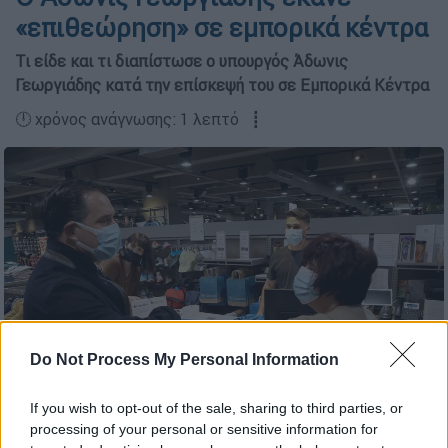
«επιθεώρηση» σε εμπορικά κέντρα
Τι είδε και τι διαπίστωσε ο υπουργός Άδωνις
Γεωργιάδης κατά την επίσκεψή του σε Εμπορικά Κέντρα
🕛 χρόνος ανάγνωσης: 1 λεπτό ┋
Do Not Process My Personal Information
If you wish to opt-out of the sale, sharing to third parties, or
Ο Άδωνις Γεωργιάδης σε Εμπορικό Κέντρο (φωτ.
processing of your personal or sensitive information for
twitter.com/AdonisGeorgiadi)