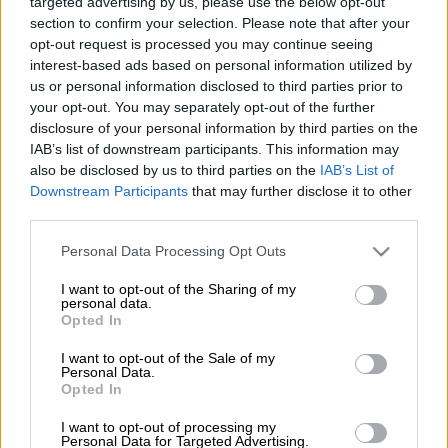
targeted advertising by us, please use the below opt-out
section to confirm your selection. Please note that after your
opt-out request is processed you may continue seeing
Προσθέστε το ΕΘΝΟΣ στη Google
interest-based ads based on personal information utilized by
us or personal information disclosed to third parties prior to
Επίσκεψη σε
εμπορικά κέντρα
έκανε κατά
your opt-out. You may separately opt-out of the further
disclosure of your personal information by third parties on the
την πρώτη ημέρα της επαναλειτουργίας
IAB’s list of downstream participants. This information may
τους, σήμερα Σάββατο 24 Απριλίου, ο
also be disclosed by us to third parties on the
IAB’s List of
υπουργός Ανάπτυξης
και Επενδύσεων,
Downstream Participants
that may further disclose it to other
Άδωνις Γεωργιάδης
.
third parties.
Please note that this website/app uses one or more Google
Όπως έγραψε στα μέσα κοινωνικης
Personal Data Processing Opt Outs
services and may gather and store information including but
δικτύωσης ο υπουργός
Άδωνις Γεωργιάδης
:
not limited to your visit or usage behaviour. You may click to
I want to opt-out of the Sharing of my
«Πήγα σε μερικά από τα μεγάλα Εμπορικά
personal data.
grant or deny consent to Google and its third-party tags to
Opted In
Κέντρα που ανοίξαμε σήμερα. Θέλω να
use your data for below specified purposes in below Google
consent section.
συγχαρώ για την τήρηση των μέτρων και
I want to opt-out of the Sale of my
Personal Data.
τους πελάτες και τις
επιχειρήσεις
. Παρά την
Opted In
βροχή η κίνηση στα μαγαζιά είχε ξεκινήσει
I want to opt-out of processing my
αλλά όλα κυλούν ομαλά. Αν κάνουμε όλοι μας
Personal Data for Targeted Advertising.