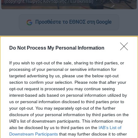
(copyright: Γιώργος Κονταρίνης / Eurokinissi)
Προσθέστε το ΕΘΝΟΣ στη Google
Από την Ικαρία, όπου βρίσκεται για
διακοπές, ο
Πάνος Καμμένος
ανέβασε στον
Do Not Process My Personal Information
λογαριασμό του στο Twitter, βίντεο στο
οποίο απεικονίζεται αεροσκάφος να πετάει
If you wish to opt-out of the sale, sharing to third parties, or
processing of your personal or sensitive information for
στον ουρανό. Ο πρώην
υπουργός άμυνας
δεν
targeted advertising by us, please use the below opt-out
έχασε την ευκαιρία για να καταφερθεί
section to confirm your selection. Please note that after your
εναντίον της Τουρκίας και τελικώς στον
opt-out request is processed you may continue seeing
λογαριασμό του σχολίασε το στιγμιότυπο
interest-based ads based on personal information utilized by
που είχε απαθανατίσει με τοποθέτηση που
us or personal information disclosed to third parties prior to
your opt-out. You may separately opt-out of the further
μόνο ψύχραιμη δεν μπορεί να χαρακτηριστεί.
disclosure of your personal information by third parties on the
IAB’s list of downstream participants. This information may
«Τουρκάκια δεν ξεχνάτε το τι περάσατε μαζί
also be disclosed by us to third parties on the
IAB’s List of
μας πάλι ήλθατε στην Ικαρία στα 300 πόδια
Downstream Participants
that may further disclose it to other