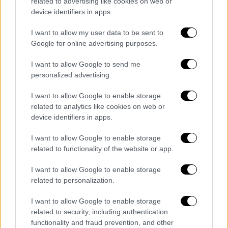
related to advertising like cookies on web or
Αξίζει να σημειωθεί ότι,
από το βίντεο του
device identifiers in apps.
Π. Καμμένου,
δεν είναι σαφές
αν το μαχητικό
I want to allow my user data to be sent to
που πετάει πάνω από το κεφάλι του
είναι
Google for online advertising purposes.
τουρκικό
ή
ανήκει στην ελληνική πολεμική
αεροπορία
.
I want to allow Google to send me
personalized advertising.
Όλες οι ειδήσεις
I want to allow Google to enable storage
Κατώτατος μισθός: Πόσο αυξάνεται για τους
related to analytics like cookies on web or
device identifiers in apps.
εργαζόμενους – Το παρασκήνιο πίσω από
την αύξηση
I want to allow Google to enable storage
related to functionality of the website or app.
Καιρός: Έκτακτο δελτίο από την ΕΜΥ για τον
καύσωνα - Τους 43 βαθμούς θα φτάσει η
I want to allow Google to enable storage
θερμοκρασία
related to personalization.
I want to allow Google to enable storage
Μετάλλαξη Δέλτα: Τον Αύγουστο η
related to security, including authentication
κορύφωση του 4ου κύματος – Καμπάνακι
functionality and fraud prevention, and other