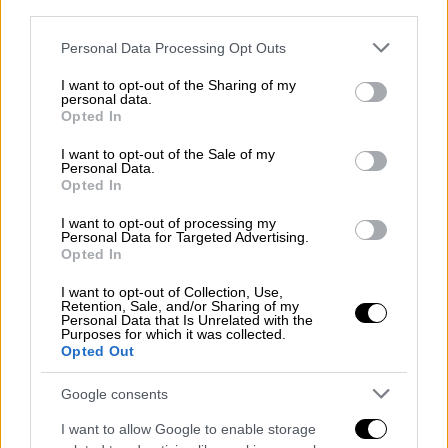
αλλά οι Αετοί μας σας ξεφτιλίσανε πάλι. Η
third parties.
ΤΕΛΕΥΤΑΙΑ ΠΡΟΣΓΕΙΩΣΗ ΔΙΚΗ ΜΑΣ
Please note that this website/app uses one or more Google
Personal Data Processing Opt Outs
ΧΑΝΟΥΜΑΚΙΑ», έγραψε ο πρώην υπουργός
services and may gather and store information including but
Εθνικής Άμυνας, Πάνος Καμμένος
not limited to your visit or usage behaviour. You may click to
I want to opt-out of the Sharing of my
personal data.
grant or deny consent to Google and its third-party tags to
Opted In
Δείτε την ανάρτηση του πρώην
use your data for below specified purposes in below Google
consent section.
υπουργού
I want to opt-out of the Sale of my
Personal Data.
Opted In
Τουρκάκια δεν ξεχνάτε το τι
I want to opt-out of processing my
περάσατε μαζί μας πάλι ήλθατε στην
Personal Data for Targeted Advertising.
Ικαριά στα 300 πόδια αλλά οι Αετοί
Opted In
μας σας ξεφτιλίσανε πάλι. Η
I want to opt-out of Collection, Use,
ΤΕΛΕΥΤΑΙΑ ΠΡΟΣΓΕΙΩΣΗ ΔΙΚΗ ΜΑΣ
Retention, Sale, and/or Sharing of my
Personal Data that Is Unrelated with the
ΧΑΝΟΥΜΑΚΙΑ
Purposes for which it was collected.
Opted Out
pic.twitter.com/XBXHXfrKBN
Google consents
— Panos Kammenos
(@PanosKammenos)
July 26, 2021
I want to allow Google to enable storage