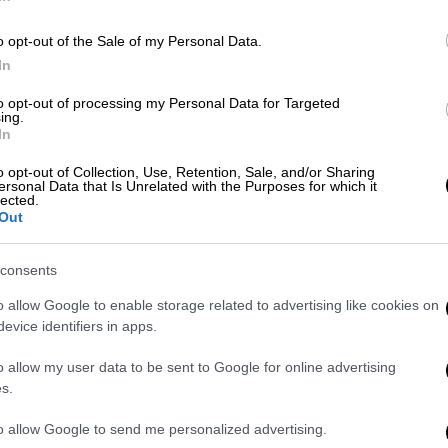
Κε
Κ
X-RAY
|
13.11.2025 06:00
o opt-out of the Sale of my Personal Data.
0
Η «φυγάδευση» από τους
In
χωματόδρομους της
to opt-out of processing my Personal Data for Targeted
Αλεξανδρούπολης, το δημόσιο
ing.
αίτημα για επιστροφή του
In
Ώρ
Δημητριάδη και η υποκλοπή του
o opt-out of Collection, Use, Retention, Sale, and/or Sharing
Ώ
βιβλίου του Τσίπρα
ersonal Data that Is Unrelated with the Purposes for which it
lected.
Out
Το ρήγμα στη Νέα Αριστερά, που όλο
βαθαίνει, και οι απειλές του Πολάκη
για αποκαλύψεις για την Novartis
consents
ΑΠ
o allow Google to enable storage related to advertising like cookies on
Λ
evice identifiers in apps.
α
Πολιτικό Παρασκήνιο
|
12.11.2025 10:39
o allow my user data to be sent to Google for online advertising
Ρ
Καμμένος κατά Σαμαρά: «Το
s.
αρχαιότερο επάγγελμα στον
to allow Google to send me personalized advertising.
κόσμο έχει και πολιτική εκδοχή»