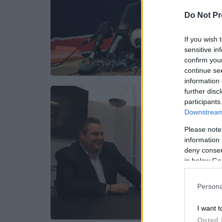
Do Not Pr
If you wish 
sensitive in
confirm you
continue se
information 
further disc
participants
Downstream 
Please note
information 
deny consent
in below Go
Persona
I want t
Opted 