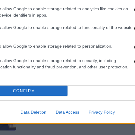
Με σκληρή γλώσσα και αιχμηρές
o allow Google to enable storage related to analytics like cookies on
ΑΠ
evice identifiers in apps.
αναφορές επανεμφανίστηκε ο πρώην
Σ
υπουργός Εθνικής Άμυνας
τ
o allow Google to enable storage related to functionality of the website
o allow Google to enable storage related to personalization.
Πολιτική
|
17.10.2025 13:10
o allow Google to enable storage related to security, including
Καμμένος στο OPEN: «Είμαι στο
cation functionality and fraud prevention, and other user protection.
παρά πέντε να εμπλακώ στην
πολιτική»
CONFIRM
«Ο Σαμαράς πάει να παραπλανήσει μια
ακόμη φορά και να παραπλανήσει τον
κόσμο της δεξιάς», ανέφερε ο Πάνος
Data Deletion
Data Access
Privacy Policy
Καμμένος στην εκπομπή «10 παντού»