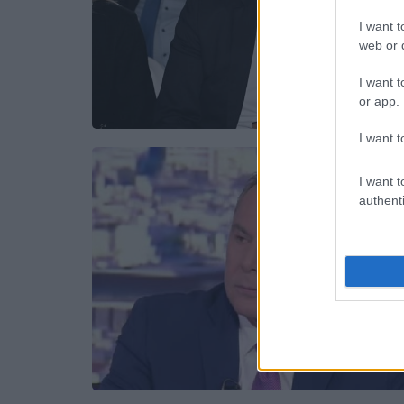
I want t
web or d
I want t
or app.
I want t
I want t
authenti