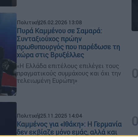
Πολιτική
|
26.02.2026 13:08
Πυρά Καμμένου σε Σαμαρά:
Συνταξιούχος πρώην
πρωθυπουργός που παρέδωσε τη
χώρα στις Βρυξέλλες
«Η Ελλάδα επιτέλους επιλέγει τους
πραγματικούς συμμάχους και όχι την
τελειωμένη Ευρώπη»
Πολιτική
|
25.11.2025 14:04
Καμμένος για «Ιθάκη»: Η Γερμανία
δεν εκβίαζε μόνο εμάς, αλλά και