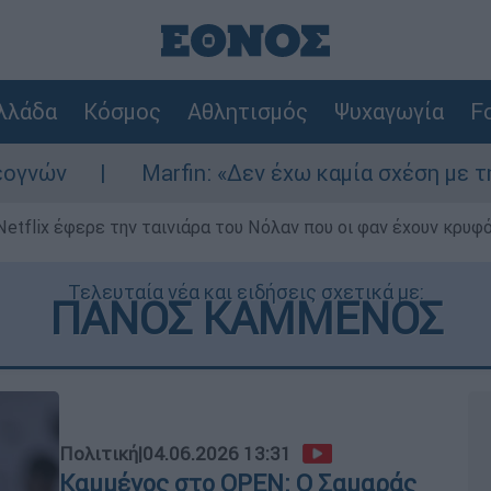
λλάδα
Κόσμος
Αθλητισμός
Ψυχαγωγία
Fo
Marfin: «Δεν έχω καμία σχέση με την επίθεση» λ
Netflix έφερε την ταινιάρα του Νόλαν που οι φαν έχουν κρυφό
Τελευταία νέα και ειδήσεις σχετικά με:
ΠΑΝΟΣ ΚΑΜΜΕΝΟΣ
Πολιτική
|
04.06.2026 13:31
Καμμένος στο OPEN: Ο Σαμαράς