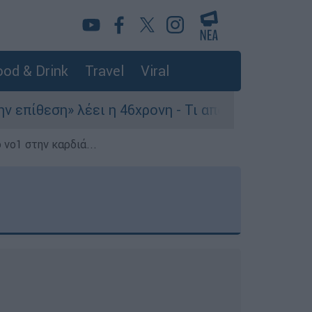
od & Drink
Travel
Viral
έει η 46χρονη - Τι αποκάλυψε στους αστυνομικού
 νο1 στην καρδιά...