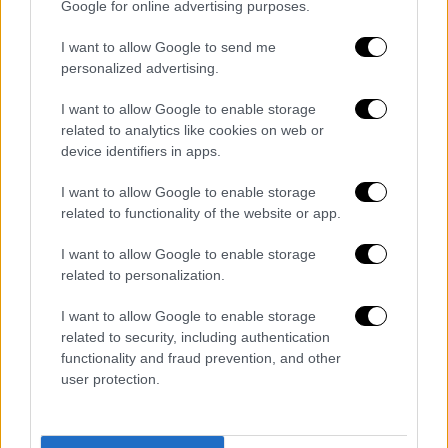
Google for online advertising purposes.
I want to allow Google to send me
personalized advertising.
I want to allow Google to enable storage
related to analytics like cookies on web or
device identifiers in apps.
I want to allow Google to enable storage
Ελλάδα
|
13.11.2025 22:20
related to functionality of the website or app.
«Ακούσαμε πέντε πυροβολισμούς»:
Μαρτυρία για την άγρια καταδίωξη και
I want to allow Google to enable storage
related to personalization.
τον τραυματισμό αστυνομικών στον
Άγιο Δημήτριο
I want to allow Google to enable storage
related to security, including authentication
«Καθόμασταν στην καφετέρια, ακούσαμε
functionality and fraud prevention, and other
σειρήνες και μετά ακούσαμε πέντε
user protection.
πυροβολισμούς» περιέγραψε μάρτυρας