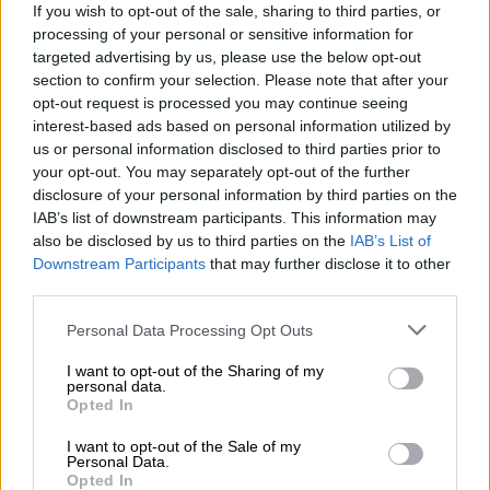
Αναλυτική πρόγνωση
If you wish to opt-out of the sale, sharing to third parties, or
processing of your personal or sensitive information for
Το μεσημέρι και το απόγευμα της ίδιας
targeted advertising by us, please use the below opt-out
ημέρας οι νεφώσεις θα πυκνώσουν και θα
section to confirm your selection. Please note that after your
σημειωθούν τοπικές βροχές και σποραδικές
opt-out request is processed you may continue seeing
καταιγίδες
interest-based ads based on personal information utilized by
us or personal information disclosed to third parties prior to
your opt-out. You may separately opt-out of the further
disclosure of your personal information by third parties on the
IAB’s list of downstream participants. This information may
also be disclosed by us to third parties on the
IAB’s List of
Downstream Participants
that may further disclose it to other
third parties.
Please note that this website/app uses one or more Google
Personal Data Processing Opt Outs
services and may gather and store information including but
not limited to your visit or usage behaviour. You may click to
I want to opt-out of the Sharing of my
personal data.
grant or deny consent to Google and its third-party tags to
Opted In
use your data for below specified purposes in below Google
consent section.
I want to opt-out of the Sale of my
Αθλητισμός
|
27.09.2019 22:55
Personal Data.
Opted In
Παγκόσμιο στίβου: Διπλή πρόκριση στον