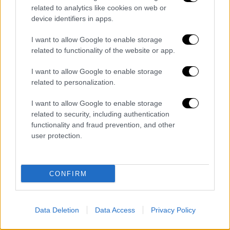
related to analytics like cookies on web or
device identifiers in apps.
Ελλάδα
|
27.09.2019 22:49
I want to allow Google to enable storage
Αυτοκτόνησε κρατούμενος στις
related to functionality of the website or app.
φυλακές Κορυδαλλού - Βρέθηκε
I want to allow Google to enable storage
απαγχονισμένος
related to personalization.
Ήταν προσωρινά κρατούμενος για απόπειρα
ανθρωποκτονίας συγγενή του
I want to allow Google to enable storage
related to security, including authentication
functionality and fraud prevention, and other
user protection.
CONFIRM
Data Deletion
Data Access
Privacy Policy