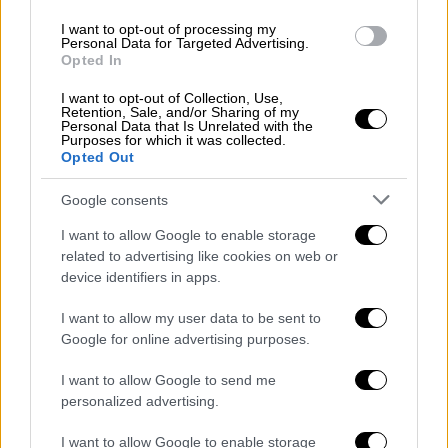
τελικό από Στεφανίδη και
I want to opt-out of processing my
Personal Data for Targeted Advertising.
Κυριακοπούλου
Opted In
Η Κατερίνα Στεφανίδη και η Νικόλ
I want to opt-out of Collection, Use,
Κυριακοπούλου πέρασε με την πρώτη το
Retention, Sale, and/or Sharing of my
Personal Data that Is Unrelated with the
όριο του τελικού (4.60μ.) στο επί κοντώ και
Purposes for which it was collected.
έδειξαν αποφασισμένες να διεκδικήσουν
Opted Out
μετάλλια
Google consents
I want to allow Google to enable storage
related to advertising like cookies on web or
device identifiers in apps.
I want to allow my user data to be sent to
Google for online advertising purposes.
I want to allow Google to send me
personalized advertising.
I want to allow Google to enable storage