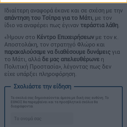
Ιδιαίτερη αναφορά έκανε και σε σχέση με την
απάντηση του Τσίπρα για το Μάτι
, με τον
ίδιο να αναφέρει πως έγιναν
τεράστια λάθη
.
«Ήμουν στο
Κέντρο Επιχειρήσεων
με τον κ.
Αποστολάκη, τον στρατηγό Φλώρο και
παρακαλούσαμε να διαθέσουμε δυνάμεις
για
το Μάτι, αλλά
δε μας απελευθέρωνε
η
Πολιτική Προστασία», λέγοντας πως δεν
είχε υπάρξει πληροφόρηση.
Τα σχολιά σας δημοσιεύονται άμεσα με δική σας ευθύνη. Το
ΕΘΝΟΣ θα παρεμβαίνει και τα προσβλητικά σχόλια θα
διαγράφονται