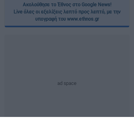
Ακολούθησε το Έθνος στο Google News!
Live όλες οι εξελίξεις λεπτό προς λεπτό, με την
υπογραφή του www.ethnos.gr