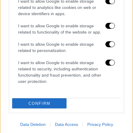
I want to allow Google to enable storage
Πολιτειών. Στην αναφορά Τσίπρα πως στο
related to analytics like cookies on web or
υπουργικό Συμβούλιο έλεγε «ο καθένας ό,τι
device identifiers in apps.
ήθελε», ο Πάνος Καμμένος αναφέρει ότι
«και
I want to allow Google to enable storage
λίγα είπε
»
, σημειώνοντας πως
δεν είχαν
related to functionality of the website or app.
αντιληφθεί όλοι
την κατάσταση, έχοντας
εκλεγεί «επαναστατικώ δικαίω».
I want to allow Google to enable storage
related to personalization.
Παράλληλα,
επιβεβαίωσε τη φράση του
προς
I want to allow Google to enable storage
τον Αλέξη Τσίπρα περί «Άρη Βελουχιώτη»
related to security, including authentication
και «Ναπολέοντα Ζέρβα», σημειώνοντας πως
functionality and fraud prevention, and other
«το κλίμα ήταν
πολεμικό
με τις πλατείες και
user protection.
την παρουσία της
Χρυσής Αυγής
, που
στηριζόταν στο να υπάρξει αίμα». «Η
παραμονή της Ελλάδας στον δυτικό κόσμο
CONFIRM
είναι κάτι εθνικό, όχι αριστερό ή δεξιό»
σημείωσε ο Πάνος Καμμένος.
Data Deletion
Data Access
Privacy Policy
Τεράστια λάθη στο Μάτι