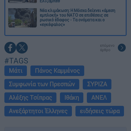
Ελίζαμπεθ
Νέα κλιμάκωση: Η Μόσχα δείχνει «άμεση
εμπλοκή» του ΝΑΤΟ σε επιθέσεις σε
ρωσικό έδαφος - Τα ονόματα και ο
«εγκέφαλος»
επόμενο
άρθρο
#TAGS
Μάτι
Πάνος Καμμένος
Συμφωνία των Πρεσπών
ΣΥΡΙΖΑ
Αλέξης Τσίπρας
Ιθάκη
ΑΝΕΛ
Ανεξάρτητοι Έλληνες
ειδήσεις τώρα