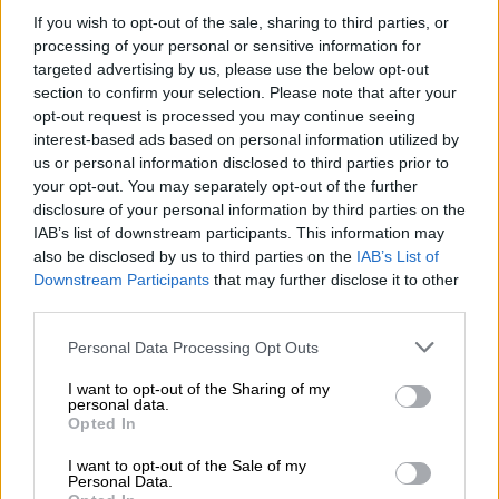
Καμμένος
επιβεβαίωσε
την αναφορά για το
If you wish to opt-out of the sale, sharing to third parties, or
ταξίδι από την Ικαρία, προκειμένου να
processing of your personal or sensitive information for
συναντήσει τον Τσίπρα άμεσα στο Σούνιο, με
targeted advertising by us, please use the below opt-out
στόχο τη συμφωνία που είχε κλείσει με
section to confirm your selection. Please note that after your
opt-out request is processed you may continue seeing
παρέμβαση Ομπάμα και Ολάντ
. Μεταξύ
interest-based ads based on personal information utilized by
άλλων, υπογράμμισε πως «ο Αλέξης Τσίπρας
us or personal information disclosed to third parties prior to
μου πρότεινε να ενταχθεί στο
ψηφοδέλτιο
your opt-out. You may separately opt-out of the further
Επικρατείας
του ΣΥΡΙΖΑ, καθώς δεχόταν
disclosure of your personal information by third parties on the
IAB’s list of downstream participants. This information may
πίεση από τους ΑΝΕΛ». «Μάλιστα, στο
also be disclosed by us to third parties on the
IAB’s List of
Επικρατείας του ΣΥΡΙΖΑ θα έμπαιναν και
Downstream Participants
that may further disclose it to other
άλλα στελέχη των ΑΝΕΛ
, σε εκλόγιμες
third parties.
θέσεις» είπε ο ίδιος. Ωστόσο, το απέρριψε
Please note that this website/app uses one or more Google
Personal Data Processing Opt Outs
«λέγοντας πως οι ΑΝΕΛ
θα μπουν στη Βουλή
services and may gather and store information including but
και θα κυβερνούσαν
μαζί με τον ΣΥΡΙΖΑ».
not limited to your visit or usage behaviour. You may click to
I want to opt-out of the Sharing of my
personal data.
grant or deny consent to Google and its third-party tags to
Opted In
Πρέσπες και στροφή στις ΗΠΑ
use your data for below specified purposes in below Google
consent section.
I want to opt-out of the Sale of my
Την ίδια ώρα, αναφέρθηκε στη
ρήξη των δύο
Personal Data.