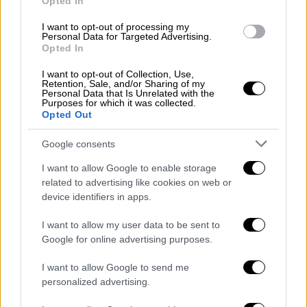
Opted In
κομμάτων
για τη συμφωνία των Πρεσπών,
σημειώνοντας πως «ο Αλέξης Τσίπρας
I want to opt-out of processing my
Personal Data for Targeted Advertising.
ξεκαθαρίζει ότι
δε συμφώνησαν οι ΑΝΕΛ
Opted In
στις Πρέσπες» και ανέφερε ότι
«χαίρεται»
που ο πρώην πρωθυπουργός το αναγνώρισε.
I want to opt-out of Collection, Use,
Retention, Sale, and/or Sharing of my
«Εγώ έφυγα από την πολιτική και την
Personal Data that Is Unrelated with the
Purposes for which it was collected.
κυβέρνηση, ασχέτως αν
κάποιοι βουλευτές
Opted Out
μου
το ακολούθησαν
».
Google consents
«Η Γερμανία
εκβίαζε τον Σαμαρά, τον
I want to allow Google to enable storage
Βενιζέλο, τον Γιώργο Παπανδρέου, όχι μόνο
related to advertising like cookies on web or
τον ΣΥΡΙΖΑ
και τους Ανεξάρτητους
device identifiers in apps.
Έλληνες». «Η στροφή της χώρας προς τις
I want to allow my user data to be sent to
ΗΠΑ
άρχισε από τότε
», ανέφερε ο Πάνος
Google for online advertising purposes.
Καμμένος, μιλώντας για την περίοδο
Σόιμπλε. Αναφέρθηκε και στη συζήτηση με
I want to allow Google to send me
την ομόλογό του Νούλαντ, λέγοντας πως
personalized advertising.
ζητείται η προστασία
των Ηνωμένων