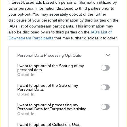
υγεία, για αυτό απέτυχε και στο πεδίο του
interest-based ads based on personal information utilized by
εμβολιασμού και γι’ αυτό έχει χάσει πλήρως
us or personal information disclosed to third parties prior to
πλέον την εμπιστοσύνη των πολιτών στο
your opt-out. You may separately opt-out of the further
disclosure of your personal information by third parties on the
μέτωπο της πανδημίας», τόνισε.
IAB’s list of downstream participants. This information may
also be disclosed by us to third parties on the
IAB’s List of
Όσον αφορά τις πυρκαγιές, δήλωσε ότι «η
Downstream Participants
that may further disclose it to other
αυριανή συζήτηση στη Βουλή, γίνεται ενώ η
third parties.
χώρα συνεχίζει να καίγεται, στο φόντο της
Please note that this website/app uses one or more Google
Personal Data Processing Opt Outs
κατάρρευσης του “επιτελικού” κράτους».
services and may gather and store information including but
«Ήταν τεράστια “επιτυχία” του επιτελικού
not limited to your visit or usage behaviour. You may click to
I want to opt-out of the Sharing of my
personal data.
κράτους», ανέφερε, «ότι φέτος στη χώρα
grant or deny consent to Google and its third-party tags to
Opted In
έχουμε περισσότερο από 1,2 εκ. στρέμματα
use your data for below specified purposes in below Google
consent section.
καμένα και σε σχέση με πέρσι έχουμε αύξηση
I want to opt-out of the Sale of my
Personal Data.
των καμένων εκτάσεων που ξεπερνά το
Opted In
450%». «Αυτές τις μέρες είδαμε τι σημαίνει
I want to opt-out of processing my
επιτελικό κράτος. Σημαίνει ο αρχηγός της
Personal Data for Targeted Advertising.
Opted In
Πυροσβεστικής
να δηλώνει ότι δεν ξέρει τι
γίνεται στην Εύβοια γιατί ήταν στην
I want to opt-out of Collection, Use,