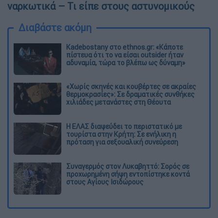
ναρκωτικά – Τι είπε στους αστυνομικούς
Διαβάστε ακόμη
Kadebostany στο ethnos.gr: «Κάποτε
πίστευα ότι το να είσαι outsider ήταν
αδυναμία, τώρα το βλέπω ως δύναμη»
«Χωρίς σκηνές και κουβέρτες σε ακραίες
θερμοκρασίες»: Σε δραματικές συνθήκες
χιλιάδες μετανάστες στη Θέουτα
Η ΕΛΑΣ διαψεύδει το περιστατικό με
τουρίστα στην Κρήτη: Σε ενήλικη η
πρόταση για σεξουαλική συνεύρεση
Συναγερμός στον Λυκαβηττό: Σορός σε
προχωρημένη σήψη εντοπίστηκε κοντά
στους Αγίους Ισιδώρους