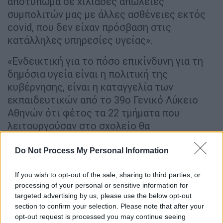
αποτύπωμα σε χιλιάδες απώλειες
συμπολιτών μας με άλλες ασθένειες εκτός
covid, που δεν είχαν πρόσβαση στις
κατάλληλες υπηρεσίες υγείας».
«Ενδεικτική για το πόσο επικίνδυνη για τη
δημόσια υγεία είναι η πολιτική της
κυβέρνησης, είναι η καταγγελία των
εκπαιδευτικών από το 39ο Γενικό Λύκειο
Αθηνών ότι φέτος τα 22 τμήματα που
λειτουργούσαν στο σχολείο θα
συγχωνευτούν σε 17, με έως και 27 παιδιά
μέσα στην τάξη, την ίδια στιγμή που η
Do Not Process My Personal Information
μετάλλαξη Δέλτα καλπάζει!», σημείωσε ο
If you wish to opt-out of the sale, sharing to third parties, or
Νάσος Ηλιόπουλος
.
processing of your personal or sensitive information for
targeted advertising by us, please use the below opt-out
«Είναι φανερό ότι αυτή η κυβέρνηση ούτε
section to confirm your selection. Please note that after your
θέλει ούτε μπορεί να ενισχύσει τη δημόσια
opt-out request is processed you may continue seeing