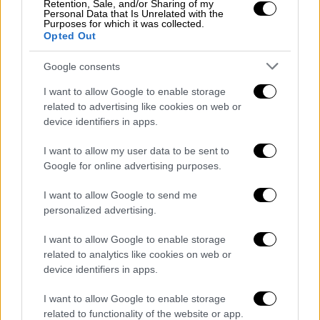
Retention, Sale, and/or Sharing of my
Πάρνηθα, σημαίνει τα κυβερνητικά στελέχη
Personal Data that Is Unrelated with the
Purposes for which it was collected.
να
αλληλοσυγχαίρονται μέσα στην
Opted Out
καταστροφή
και να λένε ότι όλα
λειτούργησαν υποδειγματικά, σημαίνει το
Google consents
γραφείο του κ. Μητσοτάκη να λέει ψέματα
I want to allow Google to enable storage
για το πόσα εναέρια μέσα υπάρχουν, με τον κ.
related to advertising like cookies on web or
Σκέρτσο να κάνει λόγο για 74
και τον κ.
device identifiers in apps.
Χαρδαλιά
να ενημερώνει ότι είναι μόλις 20»,
I want to allow my user data to be sent to
υπογράμμισε.
Google for online advertising purposes.
«Αλλά επιτελικό κράτος είναι και η
I want to allow Google to send me
κατάργηση του συνόλου των κυρωμένων
personalized advertising.
δασικών χαρτών, που έφερε ο νόμος
I want to allow Google to enable storage
Χατζηδάκη –κίνηση που αντικειμενικά
related to analytics like cookies on web or
κλείνει το μάτι στους καταπατητές- όπως
device identifiers in apps.
επίσης είναι και το να καταργείς το
πρόγραμμα δασοπροστασίας με
I want to allow Google to enable storage
related to functionality of the website or app.
περισσότερους από 5.000 εργαζόμενους που