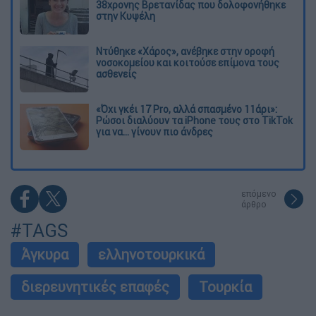
38χρονης Βρετανίδας που δολοφονήθηκε
στην Κυψέλη
Ντύθηκε «Χάρος», ανέβηκε στην οροφή
νοσοκομείου και κοιτούσε επίμονα τους
ασθενείς
«Όχι γκέι 17 Pro, αλλά σπασμένο 11άρι»:
Ρώσοι διαλύουν τα iPhone τους στο TikTok
για να... γίνουν πιο άνδρες
επόμενο
άρθρο
#TAGS
Άγκυρα
ελληνοτουρκικά
διερευνητικές επαφές
Τουρκία