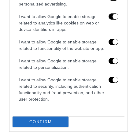
η
Τουρκία
είναι έτσι, η
Τουρκία
είναι αλλιώς.
personalized advertising.
Επομένως, όταν δεν λειτούργησαν οι
I want to allow Google to enable storage
συζητήσεις, κατεβήκαμε στο πεδίο της
related to analytics like cookies on web or
μάχης και προβήκαμε σε τέτοια βήματα που
device identifiers in apps.
δεν κατάφεραν να ξεπεράσουν το κόμπλεξ.
I want to allow Google to enable storage
related to functionality of the website or app.
I want to allow Google to enable storage
related to personalization.
I want to allow Google to enable storage
related to security, including authentication
functionality and fraud prevention, and other
user protection.
CONFIRM