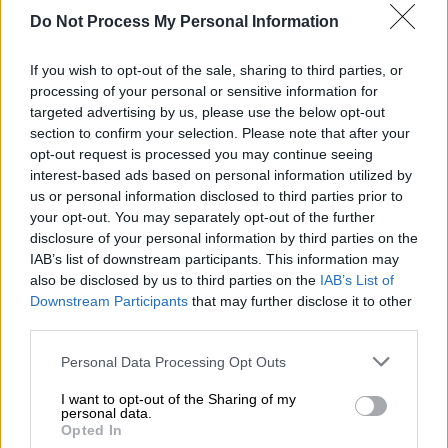
Ελλάδα έχει κόμπλεξ» με τη χώρα του.
Do Not Process My Personal Information
If you wish to opt-out of the sale, sharing to third parties, or
processing of your personal or sensitive information for
targeted advertising by us, please use the below opt-out
section to confirm your selection. Please note that after your
opt-out request is processed you may continue seeing
interest-based ads based on personal information utilized by
us or personal information disclosed to third parties prior to
your opt-out. You may separately opt-out of the further
disclosure of your personal information by third parties on the
IAB’s list of downstream participants. This information may
also be disclosed by us to third parties on the
IAB’s List of
Downstream Participants
that may further disclose it to other
third parties.
Please note that this website/app uses one or more Google
Personal Data Processing Opt Outs
Ερντογάν - Τσαβούσογλου
services and may gather and store information including but
not limited to your visit or usage behaviour. You may click to
I want to opt-out of the Sharing of my
personal data.
grant or deny consent to Google and its third-party tags to
ΠΟΛΙΤΙΚΗ
04.10.2021
09:59
Opted In
use your data for below specified purposes in below Google