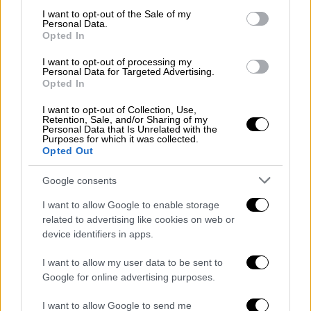
Προκλητικός Τσαβούσογλου: Οι Έλληνες δε
consent section.
I want to opt-out of the Sale of my
μπορούν να ξεπεράσουν τα κόμπλεξ τους
Personal Data.
Προκλητικός Τσαβούσογλου: Οι Έλληνες δε
Opted In
μπορούν να ξεπεράσουν τα κόμπλεξ τους
I want to opt-out of processing my
Personal Data for Targeted Advertising.
Αναφερόμενος στον 63ο γύρο των
Opted In
διερευνητικών επαφών με την Ελλάδα τις
I want to opt-out of Collection, Use,
επόμενες ημέρες,
Retention, Sale, and/or Sharing of my
Personal Data that Is Unrelated with the
ο
Τσαβούσογλου
δήλωσε: «Υπάρχουν
Purposes for which it was collected.
Opted Out
διαφωνίες μεταξύ μας, αλλά θα ήθελα να πω
κι αυτό. Δεν είμαστε μια χώρα που απαντά
Google consents
στην Ελλάδα κάθε μέρα, δεν είμαστε μια
I want to allow Google to enable storage
κομπλεξική χώρα. Είμαστε μια μεγάλη χώρα,
related to advertising like cookies on web or
είμαστε η χώρα, το
κράτος ενός μεγάλους
device identifiers in apps.
έθνους
. Δεν περνάει μέρα χωρίς να
I want to allow my user data to be sent to
επιτίθενται στη
Τουρκία ο ΥΠΕΞ
τους και οι
Google for online advertising purposes.
υπόλοιποι. Δείτε τις διμερείς συναντήσεις,
πήγαμε εκεί και μιλήσαμε για την
Τουρκία
,
I want to allow Google to send me