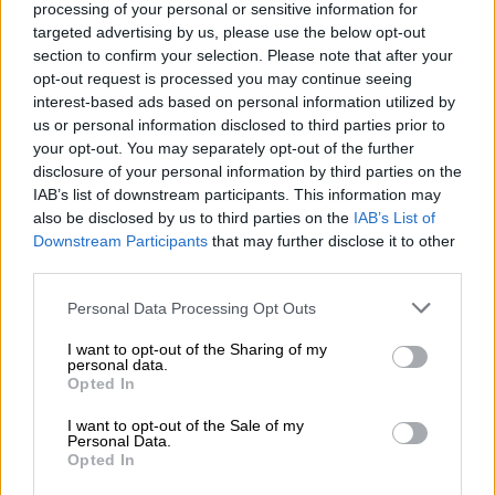
Κόσμος
|
02.07.2026 12:00
processing of your personal or sensitive information for
Σταθακόπουλος: «Η στάση του Ρούτε
targeted advertising by us, please use the below opt-out
section to confirm your selection. Please note that after your
απέναντι στην Τουρκία δημιουργεί
opt-out request is processed you may continue seeing
σοβαρά ερωτήματα»
interest-based ads based on personal information utilized by
us or personal information disclosed to third parties prior to
Αναφέρθηκε και στη στάση ευρωπαϊκών
your opt-out. You may separately opt-out of the further
θεσμών απέναντι στην Τουρκία,
disclosure of your personal information by third parties on the
εκφράζοντας προβληματισμό για τις επαφές
IAB’s list of downstream participants. This information may
που διατηρούνται με την τουρκική ηγεσία.
also be disclosed by us to third parties on the
IAB’s List of
Downstream Participants
that may further disclose it to other
third parties.
Please note that this website/app uses one or more Google
Personal Data Processing Opt Outs
services and may gather and store information including but
not limited to your visit or usage behaviour. You may click to
I want to opt-out of the Sharing of my
personal data.
grant or deny consent to Google and its third-party tags to
Opted In
use your data for below specified purposes in below Google
consent section.
I want to opt-out of the Sale of my
Personal Data.
Opted In