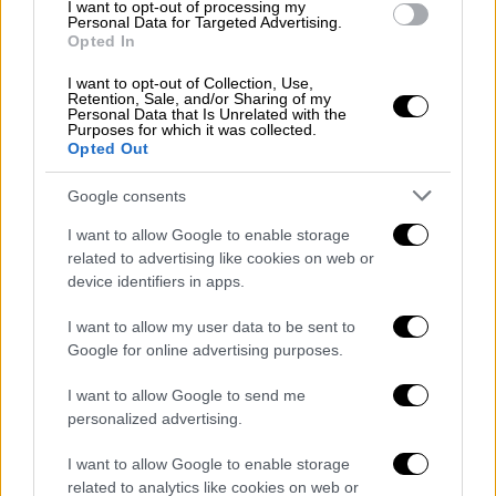
I want to opt-out of processing my
Personal Data for Targeted Advertising.
Opted In
I want to opt-out of Collection, Use,
Retention, Sale, and/or Sharing of my
Personal Data that Is Unrelated with the
Ελλάδα
|
01.07.2026 18:51
Purposes for which it was collected.
Καλεντερίδης: Η Ελλάδα πρέπει να
Opted Out
προετοιμαστεί απέναντι στα drones και
Google consents
τη στρατηγική της "Γαλάζιας Πατρίδας"
I want to allow Google to enable storage
Αναλυτές τονίζουν ότι η αντιμετώπιση της
related to advertising like cookies on web or
τουρκικής στρατηγικής δεν μπορεί να
device identifiers in apps.
βασίζεται μόνο στην ενίσχυση των
εξοπλισμών
I want to allow my user data to be sent to
Google for online advertising purposes.
I want to allow Google to send me
personalized advertising.
I want to allow Google to enable storage
related to analytics like cookies on web or