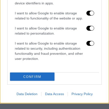
device identifiers in apps.
I want to allow Google to enable storage
related to functionality of the website or app.
I want to allow Google to enable storage
related to personalization.
I want to allow Google to enable storage
related to security, including authentication
Πολιτική
|
25.06.2026 15:00
functionality and fraud prevention, and other
Με «δώρα» ο Τραμπ στην Άγκυρα τον
user protection.
Ιούλιο: Πώς «βλέπει» η Αθήνα τις
εξελίξεις
CONFIRM
Ο πρωθυπουργός έχει τονίσει στο παρελθόν
πως οι ελληνοαμερικανικές σχέσεις έχουν
βάθος και δεν ετεροπροσδιορίζονται από τη
Data Deletion
Data Access
Privacy Policy
σχέση των ΗΠΑ με την Τουρκία