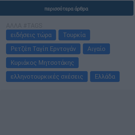
περισσότερα άρθρα
ΑΛΛΑ #TAGS
ειδήσεις τώρα
Τουρκία
Ρετζέπ Ταγίπ Ερντογάν
Αιγαίο
Κυριάκος Μητσοτάκης
ελληνοτουρκικές σχέσεις
Ελλάδα