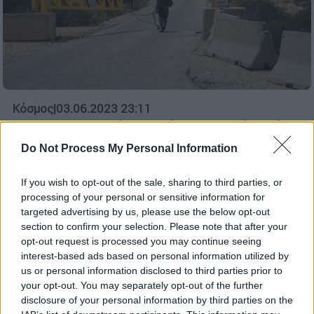
Κόσμος
|
03.06.2023 23:11
Για το αιματηρό επεισόδιο στα σύνορά
τους αλλά και τα μέτρα που πρέπει να
Do Not Process My Personal Information
ληφθούν συζήτησαν οι υπουργοί Άμυνας
Αιγύπτου και Ισραήλ
If you wish to opt-out of the sale, sharing to third parties, or
processing of your personal or sensitive information for
Για το αιματηρό επεισόδιο στα σύνορά τους
targeted advertising by us, please use the below opt-out
συζήτησαν οι υπουργοί Άμυνας Αιγύπτου και
section to confirm your selection. Please note that after your
Ισραήλ - Τα μέτρα που πρέπει να ληφθούν
opt-out request is processed you may continue seeing
interest-based ads based on personal information utilized by
us or personal information disclosed to third parties prior to
your opt-out. You may separately opt-out of the further
disclosure of your personal information by third parties on the