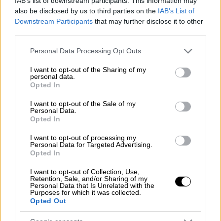
IAB’s list of downstream participants. This information may
also be disclosed by us to third parties on the
IAB’s List of
Downstream Participants
that may further disclose it to other
third parties.
Please note that this website/app uses one or more Google
Personal Data Processing Opt Outs
services and may gather and store information including but
not limited to your visit or usage behaviour. You may click to
I want to opt-out of the Sharing of my
personal data.
grant or deny consent to Google and its third-party tags to
Opted In
use your data for below specified purposes in below Google
consent section.
I want to opt-out of the Sale of my
Personal Data.
Opted In
Viral
|
03.06.2023 22:58
I want to opt-out of processing my
«Καθόταν ήσυχα σαν άνθρωπος» - Viral
Personal Data for Targeted Advertising.
Opted In
το βίντεο με τη διάσωση δελφινιού που
πιάστηκε στα δίχτυα ψαράδων στην
I want to opt-out of Collection, Use,
Retention, Sale, and/or Sharing of my
Κάλυμνο
Personal Data that Is Unrelated with the
Purposes for which it was collected.
Οι ψαράδες φρόντισαν να απευλευθερώσουν
Opted Out
άμεσα το μικρό δελφίνι που πιάστηκε στα