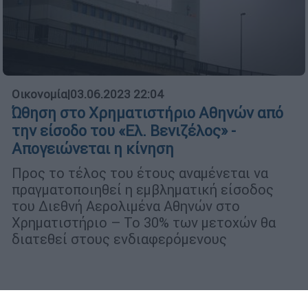
Οικονομία
|
03.06.2023 22:04
Ώθηση στο Χρηματιστήριο Αθηνών από
την είσοδο του «Ελ. Βενιζέλος» -
Απογειώνεται η κίνηση
Προς το τέλος του έτους αναμένεται να
πραγματοποιηθεί η εμβληματική είσοδος
του Διεθνή Αερολιμένα Αθηνών στο
Χρηματιστήριο – Το 30% των μετοχών θα
διατεθεί στους ενδιαφερόμενους