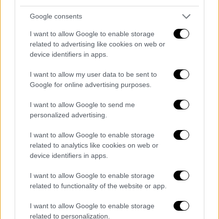
να προστατεύσουν τον εαυτό τους.
Πιστεύω, όπως βλέπω τα νούμερα, ότι μετά
Google consents
το Δεκέμβρη θα έχουμε απότομη πτώση των
I want to allow Google to enable storage
κρουσμάτων. Για τις γιορτές δεν νομίζω ότι
related to advertising like cookies on web or
χρειάζεται να πάρουμε περισσότερα μέτρα.
device identifiers in apps.
Οι περιορισμοί που υφίστανται τώρα δεν θα
I want to allow my user data to be sent to
αρθούν τα Χριστούγεννα. Τα μέτρα αφορούν
Google for online advertising purposes.
κυρίως στους ανεμβολίαστους»
I want to allow Google to send me
Ο Στέλιος Πέτσας αναφέρθηκε, ακόμη
, στην
personalized advertising.
πίεση που δέχεται το ΕΣΥ και το
I want to allow Google to enable storage
ενδεχόμενο, εφόσον αυτή αυξηθεί, να
related to analytics like cookies on web or
υπάρξει νέο
lockdown
.
«Σιγά – σιγά, με τόσα
device identifiers in apps.
πολλά κρούσματα, το ΕΣΥ δεν μπορεί να
προχωρήσει σε προγραμματισμένα
I want to allow Google to enable storage
related to functionality of the website or app.
χειρουργεία. Ευτυχώς, έχουμε τη
δυνατότητα στην Ελλάδα να αναπτύσσουμε
I want to allow Google to enable storage
και ιδιωτικές κλίνες όπου χρειάζεται, και να
related to personalization.