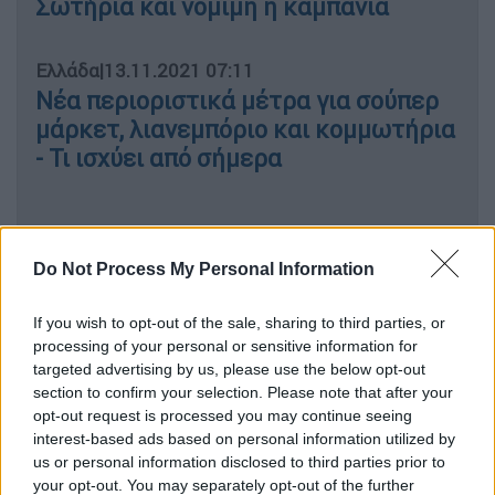
Σωτήρια και νόμιμη η καμπάνια
Ελλάδα
|
13.11.2021 07:11
Νέα περιοριστικά μέτρα για σούπερ
μάρκετ, λιανεμπόριο και κομμωτήρια
- Τι ισχύει από σήμερα
«Από το Δεκέμβριο
πιστεύω ότι θα έχουμε
Do Not Process My Personal Information
πτώση των κρουσμάτων,
δε χρειάζεται να
ληφθούν νέα μέτρα», είπε και σχολίασε την
If you wish to opt-out of the sale, sharing to third parties, or
processing of your personal or sensitive information for
άποψη κάποιων από τους ειδικούς, για
targeted advertising by us, please use the below opt-out
απαγόρευση εισόδου των ανεμβολίαστων
section to confirm your selection. Please note that after your
χωρίς τεστ παντού
. «Πάντα ακούμε τη γνώμη
opt-out request is processed you may continue seeing
των ειδικών και λαμβάνουμε τις αποφάσεις
interest-based ads based on personal information utilized by
us or personal information disclosed to third parties prior to
μας. Τα νούμερα μας δείχνουν το δρόμο, και
your opt-out. You may separately opt-out of the further