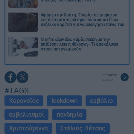
Φρίκη στην Κρήτη: Τουρίστας μπήκε σε
κατάστημα και ρώτησε πόσο «κοστίζει»
ανήλικο κορίτσι για να ασελγήσει πάνω του
Marfin: «Δεν έχω καμία σχέση με την
επίθεση» λέει η 46χρονη - Τι αποκάλυψε
στους αστυνομικούς
επόμενο
άρθρο
#TAGS
Κορονοϊός
lockdown
εμβόλιο
εμβολιασμοί
πανδημία
Χριστούγεννα
Στέλιος Πέτσας