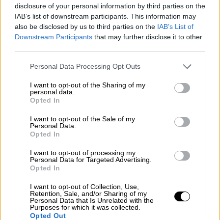
τα νούμερα δείχνουν ότι είμαστε σε μάλλον
disclosure of your personal information by third parties on the
καλό δρόμο, τουλάχιστον τα νούμερα των
IAB’s list of downstream participants. This information may
εμβολιασμών, που έχουν αυξηθεί τις
also be disclosed by us to third parties on the
IAB’s List of
τελευταίες δύο εβδομάδες», ανέφερε στο
Downstream Participants
that may further disclose it to other
third parties.
Mega.
Please note that this website/app uses one or more Google
Personal Data Processing Opt Outs
Πτώση κρουσμάτων αλλά
services and may gather and store information including but
Χριστούγεννα με περιορισμούς
not limited to your visit or usage behaviour. You may click to
I want to opt-out of the Sharing of my
personal data.
grant or deny consent to Google and its third-party tags to
Opted In
«Γίνεται μάχη για την
τρίτη δόση
για να
use your data for below specified purposes in below Google
consent section.
ανακόψουμε την πορεία της πανδημίας. Κατά
I want to opt-out of the Sale of my
Personal Data.
τη γνώμη μου δεν έχει ξεφύγει η πανδημία.
Opted In
Τα νούμερα που βλέπουμε τώρα σε
I want to opt-out of processing my
κρούσματα, τα είχαμε προβλέψει από το
Personal Data for Targeted Advertising.
Opted In
καλοκαίρι, λέγαμε για την πανδημία των
ανεμβολίαστων. Παρακαλώ όλους να
I want to opt-out of Collection, Use,
Retention, Sale, and/or Sharing of my
θωρακίσουν τον εαυτό τους
. Οι άνθρωποι
Personal Data that Is Unrelated with the
Purposes for which it was collected.
που δεν ήθελαν να εμβολιαστούν, θα έπρεπε
Opted Out