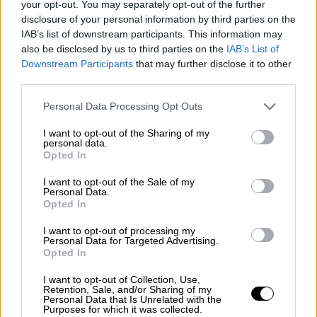
your opt-out. You may separately opt-out of the further
disclosure of your personal information by third parties on the
IAB’s list of downstream participants. This information may
also be disclosed by us to third parties on the
IAB’s List of
Downstream Participants
that may further disclose it to other
third parties.
Please note that this website/app uses one or more Google
Personal Data Processing Opt Outs
services and may gather and store information including but
not limited to your visit or usage behaviour. You may click to
I want to opt-out of the Sharing of my
personal data.
grant or deny consent to Google and its third-party tags to
Opted In
use your data for below specified purposes in below Google
X-RAY
|
09.04.2025 06:00
consent section.
I want to opt-out of the Sale of my
Οι «παπάτζες» για την πυρόσφαιρα στα
Personal Data.
Τέμπη, η «πράσινη» Σδούκου στο
Opted In
«γαλάζιο κάστρο» και ο Πύργος του
I want to opt-out of processing my
Πειραιά
Personal Data for Targeted Advertising.
Opted In
Η παρέλαση των γαλάζιων πρώην στο βιβλίο
I want to opt-out of Collection, Use,
Ντινόπουλου και το «λίφτινγκ» στο
Retention, Sale, and/or Sharing of my
επικοινωνιακό τιμ του Μαξίμου
Personal Data that Is Unrelated with the
Purposes for which it was collected.