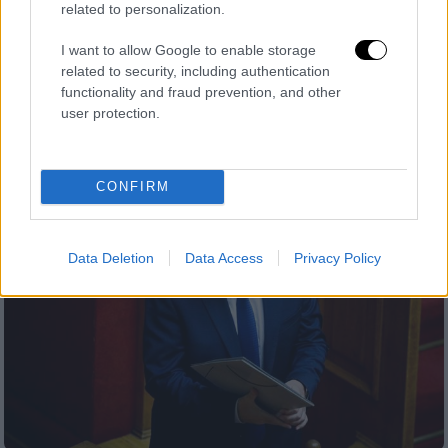
μας»
related to personalization.
«Κάνατε την εξεταστική για να αθωώσετε
I want to allow Google to enable storage
τον Καραμανλή. Μην μας κοροϊδεύετε τώρα»
related to security, including authentication
- Ξεσπά στον αέρα του OPEN πατέρας
functionality and fraud prevention, and other
θύματος
user protection.
CONFIRM
Data Deletion
Data Access
Privacy Policy