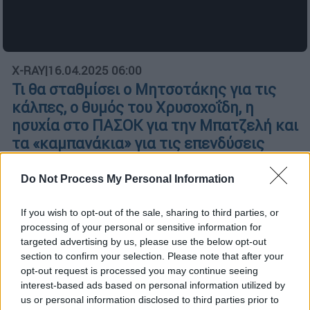
X-RAY
|
16.04.2025 06:00
Τι θα σταθμίσει ο Μητσοτάκης για τις
κάλπες, ο θυμός του Χρυσοχοΐδη, η
ησυχία στο ΠΑΣΟΚ για την Μπατζελή και
τα «καμπανάκια» για τις επενδύσεις
Οι «γκρινιάρηδες» Καιρίδης, Πέτσας και
Do Not Process My Personal Information
Μαρκόπουλος σε συντονιστικές θέσεις, η
αποτίμηση συριζαίων για τον Χαρίτση
If you wish to opt-out of the sale, sharing to third parties, or
processing of your personal or sensitive information for
targeted advertising by us, please use the below opt-out
section to confirm your selection. Please note that after your
opt-out request is processed you may continue seeing
interest-based ads based on personal information utilized by
us or personal information disclosed to third parties prior to