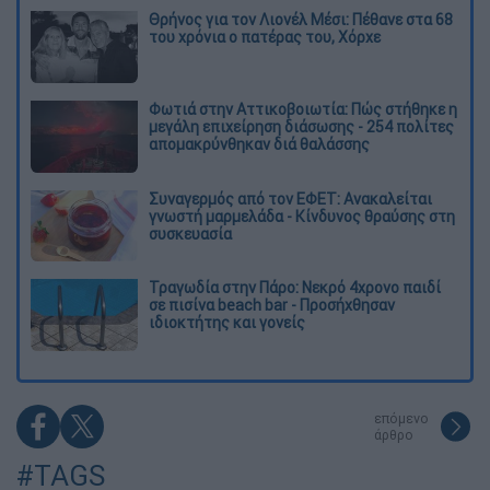
Θρήνος για τον Λιονέλ Μέσι: Πέθανε στα 68
του χρόνια ο πατέρας του, Χόρχε
Φωτιά στην Αττικοβοιωτία: Πώς στήθηκε η
μεγάλη επιχείρηση διάσωσης - 254 πολίτες
απομακρύνθηκαν διά θαλάσσης
Συναγερμός από τον ΕΦΕΤ: Ανακαλείται
γνωστή μαρμελάδα - Κίνδυνος θραύσης στη
συσκευασία
Τραγωδία στην Πάρο: Νεκρό 4χρονο παιδί
σε πισίνα beach bar - Προσήχθησαν
ιδιοκτήτης και γονείς
επόμενο
άρθρο
#TAGS