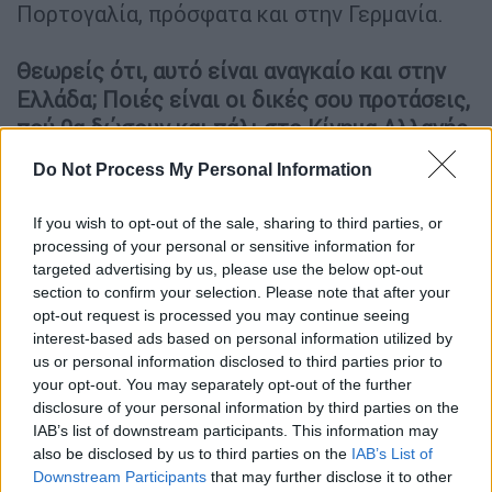
Πορτογαλία, πρόσφατα και στην Γερμανία.
Θεωρείς ότι, αυτό είναι αναγκαίο και στην
Ελλάδα; Ποιές είναι οι δικές σου προτάσεις,
πού θα δώσουν και πάλι στο Κίνημα Αλλαγής,
στο ΠΑΣΟΚ, τον αναγκαίο ριζοσπαστισμό,
Do Not Process My Personal Information
και θα το απομακρύνουν από την πολιτική
του μετάλλαξη, που υπέστη τα προηγούμενα
If you wish to opt-out of the sale, sharing to third parties, or
χρόνια.
processing of your personal or sensitive information for
Τόσο μεγάλη μάλιστα, που στις σημερινές
targeted advertising by us, please use the below opt-out
section to confirm your selection. Please note that after your
συνθήκες, μετά τα μνημόνια, πολλοί να
opt-out request is processed you may continue seeing
θεωρούν αυτονόητη την κυβερνητική
interest-based ads based on personal information utilized by
συνεργασία με την ΝΔ και, μάλιστα με την
us or personal information disclosed to third parties prior to
σημερινή, που έχει και μια ακραία αντίληψη
your opt-out. You may separately opt-out of the further
disclosure of your personal information by third parties on the
για τον οικονομικό. Θέλετε να μου πείτε σε
IAB’s list of downstream participants. This information may
σε ένα βασικό τομέα, όπως την πράσινη και
also be disclosed by us to third parties on the
IAB’s List of
βιώσιμη ανάπτυξη, ποιές είναι οι προτάσεις
Downstream Participants
that may further disclose it to other