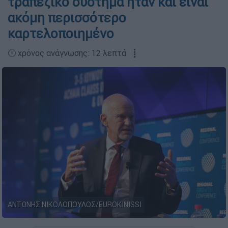
τραπεζικό σύστημα ήταν και είναι
ακόμη περισσότερο
καρτελοποιημένο
🕛 χρόνος ανάγνωσης: 12 λεπτά ┋
ΑΝΤΩΝΗΣ ΝΙΚΟΛΟΠΟΥΛΟΣ/EUROKINISSI