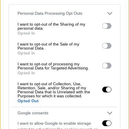
σας, που έχουν τα χαρακτηριστικά μιας
third parties.
σύγχρονης ριζοσπαστικής
Please note that this website/app uses one or more Google
Personal Data Processing Opt Outs
Σοσιαλδημοκρατικής πρότασης;
services and may gather and store information including but
not limited to your visit or usage behaviour. You may click to
I want to opt-out of the Sharing of my
personal data.
grant or deny consent to Google and its third-party tags to
Η στρατηγική της πράσινης και βιώσιμης
Opted In
use your data for below specified purposes in below Google
ανάπτυξης ήταν το μεγάλο ζητούμενο για
consent section.
I want to opt-out of the Sale of my
όλες τις χώρες, την ΕΕ και φυσικά για την
Personal Data.
Opted In
χώρα μας. Την πρόταση αυτή την είχα
διατυπώσει πριν 15 χρόνια, τότε θυμάσαι
I want to opt-out of processing my
Personal Data for Targeted Advertising.
μας λοιδορούσαν με την έκφραση του
Opted In
συρμού: "Πράσινη ανάπτυξη και πράσινα
άλογα".
I want to opt-out of Collection, Use,
Retention, Sale, and/or Sharing of my
Personal Data that Is Unrelated with the
Purposes for which it was collected.
Τώρα όλοι μιλούν για πράσινη ανάπτυξη,
Opted Out
είναι η μεγάλη στρατηγική του ΟΗΕ, είναι η
στρατηγική της διάσκεψης στο Παρίσι, είναι
Google consents
πλέον θέμα επιβίωσης του πλανήτη.
I want to allow Google to enable storage