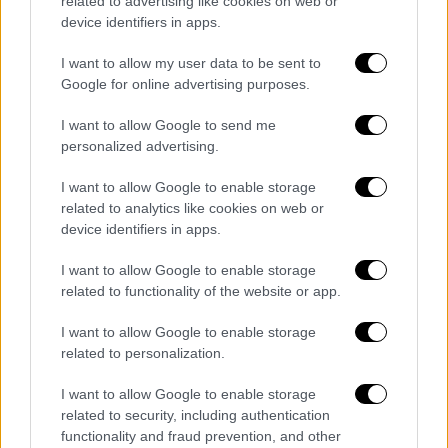
related to advertising like cookies on web or
device identifiers in apps.
Μόνο που η πράσινη ανάπτυξη, πρέπει να
είναι και βιώσιμη, δηλαδή και κοινωνικά
I want to allow my user data to be sent to
δίκαιη. Με την πολιτική της σημερινής
Google for online advertising purposes.
κυβέρνησης διαφέρω ριζικά. Για την
I want to allow Google to send me
κυβέρνηση πράσινη ανάπτυξη σημαίνει
personalized advertising.
ψηφίζω νόμους και μοιράζω, τα
απροσδόκητα πολλά χρήματα του Ταμείου
I want to allow Google to enable storage
Ανάκαμψης και ανθεκτικότητας, σε μεγάλους
related to analytics like cookies on web or
device identifiers in apps.
ελληνικούς και ξένους ομίλους. Το
επιχείρημα της κυβέρνησης είναι: Αυτοί
I want to allow Google to enable storage
ξέρουν και μπορούν.
related to functionality of the website or app.
I want to allow Google to enable storage
Αλήθεια που είναι τα δύο σημαντικά κριτήρια
related to personalization.
για να κάνουν μια ανάπτυξη βιώσιμη και
κοινωνικά δίκαιη; Δηλαδή το κριτήριο της
I want to allow Google to enable storage
Περιφερειακής σύγκλισης, της κοινωνικής
related to security, including authentication
functionality and fraud prevention, and other
διάχυσης και της κοινωνικής συνοχής;