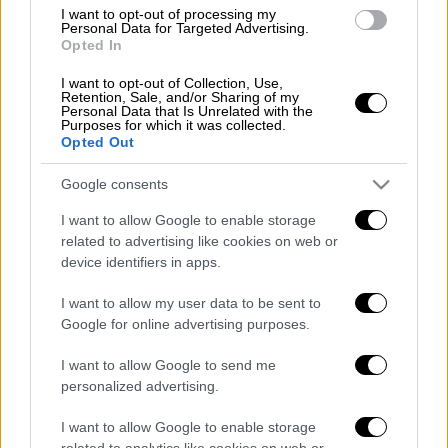
συναθλητή του που παλεύει με τον
I want to opt-out of processing my
Personal Data for Targeted Advertising.
κορωνοϊό. Μία μοναδική επίδοση,
Opted In
ένα σπουδαίο μήνυμα.
I want to opt-out of Collection, Use,
Retention, Sale, and/or Sharing of my
Personal Data that Is Unrelated with the
Συγχαρητήρια!
#AthensMarathon
Purposes for which it was collected.
Opted Out
— Prime Minister GR
(@PrimeministerGR)
November 14,
Google consents
2021
I want to allow Google to enable storage
related to advertising like cookies on web or
device identifiers in apps.
ΔΙΑΒΑΣΤΕ ΕΠΙΣΗΣ
I want to allow my user data to be sent to
Αθλητισμός
|
14.11.2021 11:44
Google for online advertising purposes.
Μαραθώνιος 2021: Νικητής με
ιστορικό ρεκόρ 17 χρόνων ο Κώστας
I want to allow Google to send me
personalized advertising.
Γκελαούζος
I want to allow Google to enable storage
related to analytics like cookies on web or