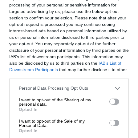
«Ο
Κώστας Γκελαούζος
έχοντας, μόλις, κάνει
processing of your personal or sensitive information for
νέο ρεκόρ στον
Αυθεντικό Μαραθώνιο της
targeted advertising by us, please use the below opt-out
Αθήνας
, αφιερώνει τη νίκη του στον
section to confirm your selection. Please note that after your
opt-out request is processed you may continue seeing
συναθλητή του που παλεύει με τον
interest-based ads based on personal information utilized by
κορονοϊό
. Μία μοναδική επίδοση, ένα
us or personal information disclosed to third parties prior to
σπουδαίο μήνυμα», αναφέρει σε ανάρτησή
your opt-out. You may separately opt-out of the further
του στο Twitter ο πρωθυπουργός,
Κυριάκος
disclosure of your personal information by third parties on the
IAB’s list of downstream participants. This information may
Μητσοτάκης
για τη νίκη του Κώστα
also be disclosed by us to third parties on the
IAB’s List of
Γκελαούζου.
Downstream Participants
that may further disclose it to other
third parties.
Και δίνει τα συγχαρητήριά του στον μεγάλο
νικητή τόσο για την νίκη του όσο και για το
Please note that this website/app uses one or more Google
Personal Data Processing Opt Outs
services and may gather and store information including but
μήνυμα που έστειλε.
not limited to your visit or usage behaviour. You may click to
I want to opt-out of the Sharing of my
personal data.
grant or deny consent to Google and its third-party tags to
Ο Κώστας Γκελαούζος έχοντας,
Opted In
use your data for below specified purposes in below Google
μόλις, κάνει νέο ρεκόρ στον
consent section.
I want to opt-out of the Sale of my
Αυθεντικό Μαραθώνιο της Αθήνας,
Personal Data.
Opted In
αφιερώνει τη νίκη του στον