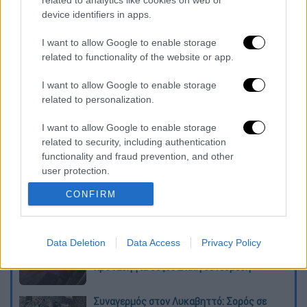
Αθλητισμός
|
14.11.2021 19:20
device identifiers in apps.
Οι ήρωες των μεγάλων ρεκόρ στον
Μαραθώνιο της Αθήνας
I want to allow Google to enable storage
related to functionality of the website or app.
I want to allow Google to enable storage
related to personalization.
Διαβάστε ακόμη
I want to allow Google to enable storage
Kadebostany στο ethnos.gr: «Κάποτε
related to security, including authentication
πίστευα ότι το να είσαι outsider ήταν
αδυναμία, τώρα το βλέπω ως δύναμη»
functionality and fraud prevention, and other
user protection.
«Χωρίς σκηνές και κουβέρτες σε ακραίες
CONFIRM
θερμοκρασίες»: Σε δραματικές συνθήκες
χιλιάδες μετανάστες στη Θέουτα
Data Deletion
Data Access
Privacy Policy
Η ΕΛΑΣ διαψεύδει το περιστατικό με
τουρίστα στην Κρήτη: Σε ενήλικη η
πρόταση για σεξουαλική συνεύρεση
Συναγερμός στον Λυκαβηττό: Σορός σε