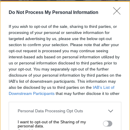
Do Not Process My Personal Information
Πολιτική
|
14.11.2021 23:13
If you wish to opt-out of the sale, sharing to third parties, or
Ο Γιώργος Κύρτσος «καρφώνει»
processing of your personal or sensitive information for
κυβέρνηση για την πανδημία: Η πολιτική
targeted advertising by us, please use the below opt-out
section to confirm your selection. Please note that after your
που εφαρμόζεται δεν ανταποκρίνεται
opt-out request is processed you may continue seeing
στις ανάγκες
interest-based ads based on personal information utilized by
Δεν υπάρχει χρόνος για χάσιμο, τονίζει ο
us or personal information disclosed to third parties prior to
your opt-out. You may separately opt-out of the further
ευρωβουλευτής της ΝΔ μετά την
disclosure of your personal information by third parties on the
ανακοίνωση των 80 νεκρών μέσα σε ένα
IAB’s list of downstream participants. This information may
24ωρο
also be disclosed by us to third parties on the
IAB’s List of
Downstream Participants
that may further disclose it to other
third parties.
Please note that this website/app uses one or more Google
Personal Data Processing Opt Outs
services and may gather and store information including but
not limited to your visit or usage behaviour. You may click to
I want to opt-out of the Sharing of my
personal data.
grant or deny consent to Google and its third-party tags to