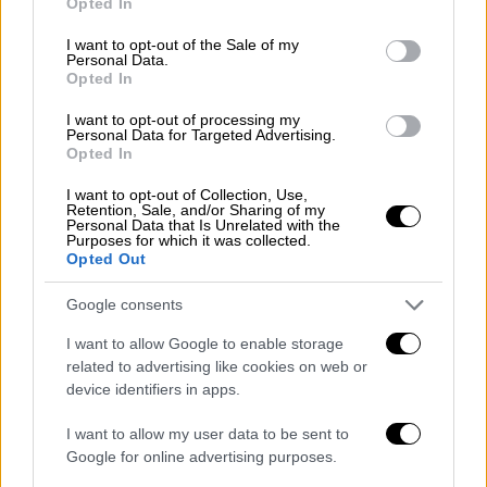
Opted In
use your data for below specified purposes in below Google
consent section.
I want to opt-out of the Sale of my
Personal Data.
Opted In
I want to opt-out of processing my
Personal Data for Targeted Advertising.
Opted In
I want to opt-out of Collection, Use,
Retention, Sale, and/or Sharing of my
Κόσμος
|
14.11.2021 23:00
Personal Data that Is Unrelated with the
Purposes for which it was collected.
Επίδομα για ρεύμα και ίντερνετ για
Opted Out
εργαζόμενους με τηλεργασία
Google consents
Εταιρικό επίδομα για ρεύμα και ίντερνετ σε
όσους εργάζονται με τηλεργασία στην
I want to allow Google to enable storage
related to advertising like cookies on web or
Πορτογαλία
device identifiers in apps.
I want to allow my user data to be sent to
Google for online advertising purposes.