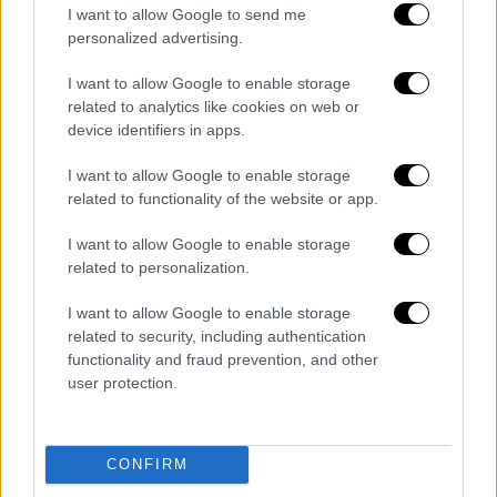
I want to allow Google to send me
personalized advertising.
I want to allow Google to enable storage
related to analytics like cookies on web or
device identifiers in apps.
I want to allow Google to enable storage
related to functionality of the website or app.
I want to allow Google to enable storage
related to personalization.
Ελλάδα
|
14.11.2021 22:59
I want to allow Google to enable storage
Χαλάνδρι: «Το όπλο δεν ήταν δικό μου,
related to security, including authentication
είχαμε ραντεβού να δω το παιδί» - Τι
functionality and fraud prevention, and other
ισχυρίζεται η 49χρονη
user protection.
Η 49χρονη επιμένει πως δεν είχε στήσει
ενέδρα στον 68χρονο γιατρό
CONFIRM