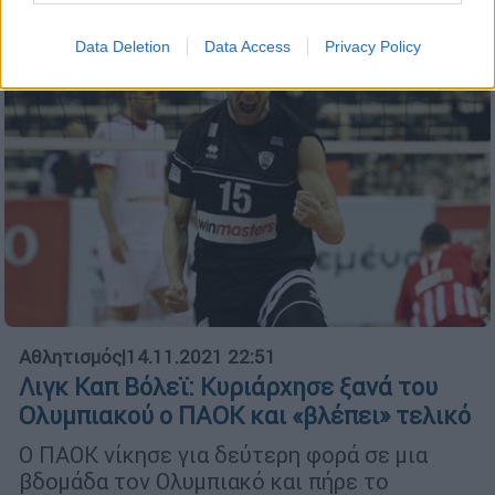
Data Deletion
Data Access
Privacy Policy
Αθλητισμός
|
14.11.2021 22:51
Λιγκ Καπ Βόλεϊ: Κυριάρχησε ξανά του
Ολυμπιακού ο ΠΑΟΚ και «βλέπει» τελικό
Ο ΠΑΟΚ νίκησε για δεύτερη φορά σε μια
βδομάδα τον Ολυμπιακό και πήρε το