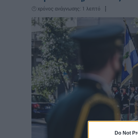
🕛 χρόνος ανάγνωσης: 1 λεπτό ┋
Do Not Pr