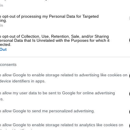
α τα μέτωπα. Ακούραστοι φρουροί της
In
οστάτες της καθημερινής ευημερίας των
to opt-out of processing my Personal Data for Targeted
ing.
In
κον μας γεμίζει υπερηφάνεια! Σας
o opt-out of Collection, Use, Retention, Sale, and/or Sharing
nqqIuAWVw1
ersonal Data that Is Unrelated with the Purposes for which it
lected.
Out
isterGR)
November 21, 2021
consents
) Ημέρα των Ενόπλων Δυνάμεων, ο υπουργός
o allow Google to enable storage related to advertising like cookies on
 χρόνια πολλά σε στελέχη και
evice identifiers in apps.
 των Εισοδίων της Θεοτόκου. Όπως
o allow my user data to be sent to Google for online advertising
ν Ημέρα των Ενόπλων Δυνάμεων, στο Twitter:
s.
ον και με την ενότητα του λαού μας η
ης ακεραιότητα, τα εθνικά της συμφέροντα
to allow Google to send me personalized advertising.
ν της Ειρήνης, της Δημοκρατίας και των
o allow Google to enable storage related to analytics like cookies on
ο μήνυμά του. Στην ανάρτησή του, ο