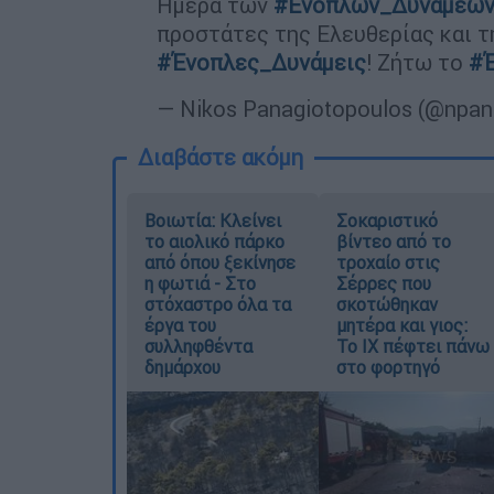
Ημέρα των
#Ενόπλων_Δυνάμεω
προστάτες της Ελευθερίας και τ
#Ένοπλες_Δυνάμεις
! Ζήτω το
#
— Nikos Panagiotopoulos (@npan
Διαβάστε ακόμη
Βοιωτία: Κλείνει
Σοκαριστικό
το αιολικό πάρκο
βίντεο από το
από όπου ξεκίνησε
τροχαίο στις
η φωτιά - Στο
Σέρρες που
στόχαστρο όλα τα
σκοτώθηκαν
έργα του
μητέρα και γιος:
συλληφθέντα
Το ΙΧ πέφτει πάνω
δημάρχου
στο φορτηγό