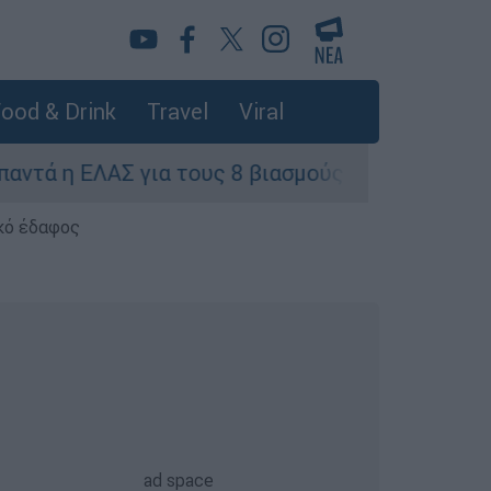
ood & Drink
Travel
Viral
ΛΑΣ για τους 8 βιασμούς τουριστριών - «Μόνο 3
κό έδαφος