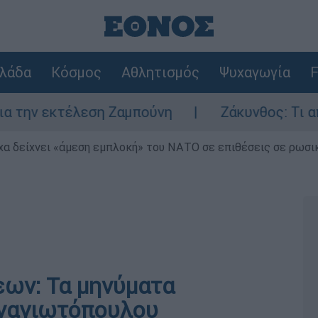
λάδα
Κόσμος
Αθλητισμός
Ψυχαγωγία
F
κτέλεση Ζαμπούνη
Ζάκυνθος: Τι απαντά η Ε
α δείχνει «άμεση εμπλοκή» του ΝΑΤΟ σε επιθέσεις σε ρωσι
ων: Τα μηνύματα
αναγιωτόπουλου