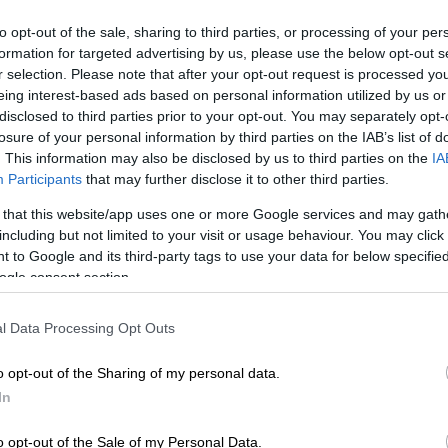
to opt-out of the sale, sharing to third parties, or processing of your per
formation for targeted advertising by us, please use the below opt-out s
r selection. Please note that after your opt-out request is processed y
ΔΡΙΑΣ ΤΗΣ ΔΗΜΟΚΡΑΤΙΑΣ/EUROKINISSI
eing interest-based ads based on personal information utilized by us or
disclosed to third parties prior to your opt-out. You may separately opt-
losure of your personal information by third parties on the IAB’s list of
 το ΕΘΝΟΣ στη Google
. This information may also be disclosed by us to third parties on the
IA
Participants
that may further disclose it to other third parties.
ς Θεοτόκου, δηλαδή την Κυριακή 21
 that this website/app uses one or more Google services and may gath
υνάμεις
.
including but not limited to your visit or usage behaviour. You may click 
 to Google and its third-party tags to use your data for below specifi
εταπολίτευση
το
1975
. «Οι γυναίκες και οι
ogle consent section.
τούν με αυταπάρνηση την πατρίδα σε όλα
εθνικής ασφάλειας, αλλά και προστάτες
l Data Processing Opt Outs
τών. Η αφοσίωσή σας στο εθνικό καθήκον
o opt-out of the Sharing of my personal data.
ιστούμε!» ανέφερε ο
Κυριάκος Μητσοτάκης
.
In
Ενόπλων Δυνάμεων υπηρετούν με
o opt-out of the Sale of my Personal Data.