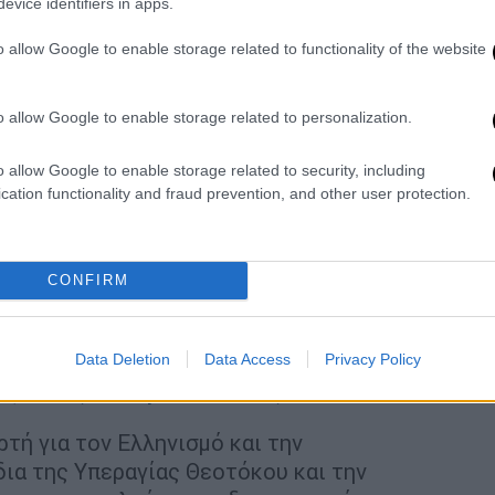
evice identifiers in apps.
ογραφία από τη δική του στρατιωτική
όκιμος Έφεδρος Αξιωματικός.
o allow Google to enable storage related to functionality of the website
ρατεύσιμους για τη σημερινή Ημέρα των
o allow Google to enable storage related to personalization.
 εορτής των Εισοδίων της Θεοτόκου
ή μου θητεία ως Δόκιμος Έφεδρος
o allow Google to enable storage related to security, including
com/hcArpSgbwX
cation functionality and fraud prevention, and other user protection.
)
November 21, 2021
 για τον Ελληνισμό και την Ορθοδοξία.
CONFIRM
ας Θεοτόκου και την Ημέρα των
 τους διαχρονικούς προστάτες της
ήτω οι #Ένοπλες_Δυνάμεις! Ζήτω το
Data Deletion
Data Access
Privacy Policy
νας
Νίκος Παναγιωτόπουλος
.
ρτή για τον Ελληνισμό και την
δια της Υπεραγίας Θεοτόκου και την