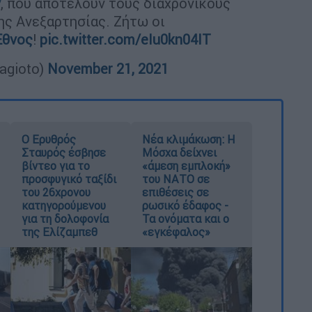
ν
, που αποτελούν τους διαχρονικούς
ης Ανεξαρτησίας. Ζήτω οι
Έθνος
!
pic.twitter.com/eIu0kn04IT
agioto)
November 21, 2021
Ο Ερυθρός
Νέα κλιμάκωση: Η
Σταυρός έσβησε
Μόσχα δείχνει
βίντεο για το
«άμεση εμπλοκή»
προσφυγικό ταξίδι
του ΝΑΤΟ σε
του 26χρονου
επιθέσεις σε
κατηγορούμενου
ρωσικό έδαφος -
για τη δολοφονία
Τα ονόματα και ο
της Ελίζαμπεθ
«εγκέφαλος»