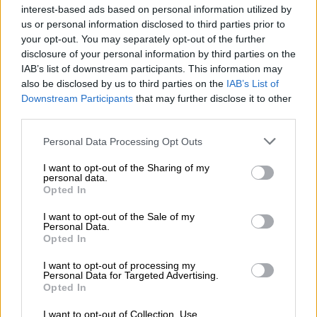
interest-based ads based on personal information utilized by
us or personal information disclosed to third parties prior to
your opt-out. You may separately opt-out of the further
disclosure of your personal information by third parties on the
IAB’s list of downstream participants. This information may
also be disclosed by us to third parties on the
IAB’s List of
Πολιτική
|
19.02.2026 19:44
Downstream Participants
that may further disclose it to other
Η στρατιωτική θητεία τόσα χρόνια είναι
third parties.
μια παρωδία λέει ο Δένδιας - «Θα τα
Please note that this website/app uses one or more Google
αλλάξουμε όλα»
Personal Data Processing Opt Outs
services and may gather and store information including but
Το μεταρρυθμιστικό πλαίσιο της «Ατζέντας
not limited to your visit or usage behaviour. You may click to
I want to opt-out of the Sharing of my
personal data.
grant or deny consent to Google and its third-party tags to
2030» για τις Ένοπλες Δυνάμεις
Opted In
use your data for below specified purposes in below Google
επαναβεβαίωσε ο υπουργός Εθνικής Άμυνας
consent section.
I want to opt-out of the Sale of my
από το ΚΕΝ Αυλώνα
Personal Data.
Opted In
I want to opt-out of processing my
Personal Data for Targeted Advertising.
Opted In
I want to opt-out of Collection, Use,