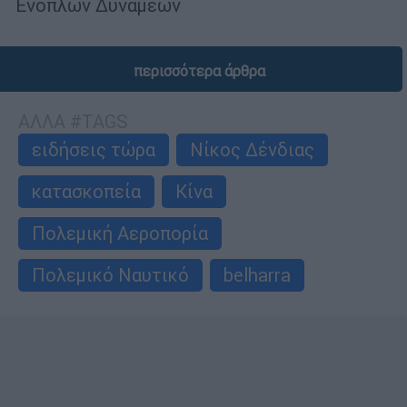
Ενόπλων Δυνάμεων
περισσότερα άρθρα
ΑΛΛΑ #TAGS
ειδήσεις τώρα
Νίκος Δένδιας
κατασκοπεία
Κίνα
Πολεμική Αεροπορία
Πολεμικό Ναυτικό
belharra