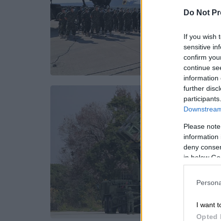
Do Not Pr
If you wish 
sensitive in
confirm you
continue se
information 
further disc
participants
Downstream 
Please note
information 
deny consent
in below Go
Persona
I want t
Opted 