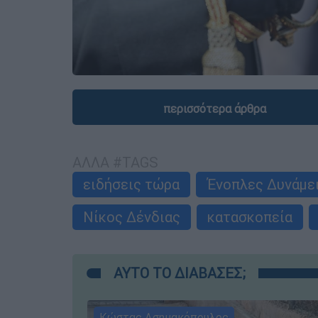
περισσότερα άρθρα
ΑΛΛΑ #TAGS
ειδήσεις τώρα
Ένοπλες Δυνάμε
Νίκος Δένδιας
κατασκοπεία
ΑΥΤΟ ΤΟ ΔΙΑΒΑΣΕΣ;
Κώστας Ασημακόπουλος