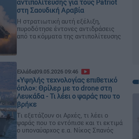
αντιπολίτευσης για τους Patriot
στη Σαουδική Αραβία
Η στρατιωτική αυτή εξέλιξη,
πυροδότησε έντονες αντιδράσεις
από τα κόμματα της αντιπολίτευσης
Ελλάδα
|
09.05.2026 09:46
«Υψηλής τεχνολογίας επιθετικό
όπλο»: Θρίλερ με το drone στη
Λευκάδα - Τι λέει ο ψαράς που το
βρήκε
Τι εξετάζουν οι Αρχές, τι λέει ο
ψαράς που το εντόπισε και τι εκτιμά
ο υποναύαρχος ε.α. Νίκος Σπανός