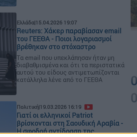
Ελλάδα
|
15.04.2026 19:07
Reuters: Χάκερ παραβίασαν email
του ΓΕΕΘΑ - Ποιοι λογαριασμοί
βρέθηκαν στο στόχαστρο
Τα email που υπεκλάπησαν ήταν μη
διαβαθμισμένα και ότι τα περιστατικά
αυτού του είδους αντιμετωπίζονται
κατάλληλα λένε από το ΓΕΕΘΑ
Πολιτική
|
19.03.2026 16:19
Γιατί οι ελληνικοί Patriot
βρίσκονται στη Σαουδική Αραβία -
Η σφοδρή αντίδραση της