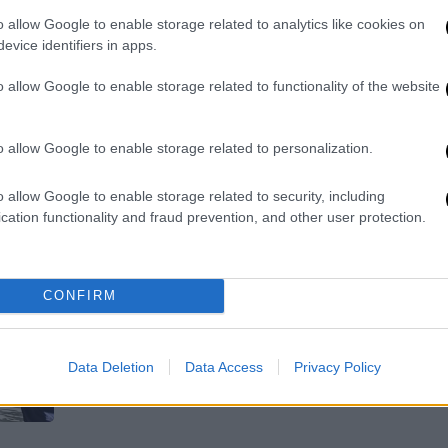
Κατά τη διάρκεια εκείνης της
o allow Google to enable storage related to analytics like cookies on
συνάντησης, του παραδόθηκε ένα
evice identifiers in apps.
κρυπτογραφημένο κινητό τηλέφωνο
Ώρ
για την ασφαλή διαβίβαση των
Ώ
o allow Google to enable storage related to functionality of the website
πληροφοριών
o allow Google to enable storage related to personalization.
Ελλάδα
|
06.02.2026 22:38
Γιατί η Κίνα προσέγγισε τον
o allow Google to enable storage related to security, including
ΑΠ
cation functionality and fraud prevention, and other user protection.
σμήναρχο και πώς τον
Δ
στρατολόγησε για να
δ
κατασκοπεύει - Ο ρόλος της CIA
Θ
CONFIRM
Καταιγιστικές είναι οι αποκαλύψεις
στο κατασκοπευτικό θρίλερ με τον
Έλληνα κατάσκοπο - Το ρεπορτάζ του
Data Deletion
Data Access
Privacy Policy
OPEN