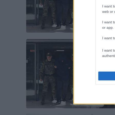
I want t
web or d
I want t
or app.
I want t
I want t
authenti