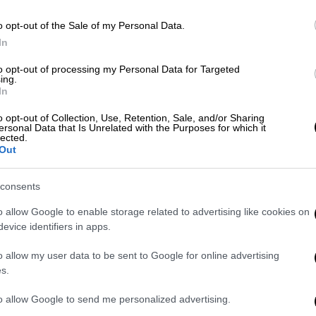
o opt-out of the Sale of my Personal Data.
Κε
Ελλάδα
|
09.02.2026 21:38
In
Κ
Στο «μικροσκόπιο» η γυναίκα–
0
σκιά πίσω από τον 54χρονο
to opt-out of processing my Personal Data for Targeted
ing.
σμήναρχο - Ανάκτηση κρίσιμων
In
αρχείων από δεύτερο κινητό
o opt-out of Collection, Use, Retention, Sale, and/or Sharing
ersonal Data that Is Unrelated with the Purposes for which it
Η δράση του 54χρονου σμήναρχου
Κε
lected.
φέρεται να αποτελεί απλώς την
Out
Κ
κορυφή του παγόβουνου
0
consents
o allow Google to enable storage related to advertising like cookies on
Ελλάδα
|
08.02.2026 14:05
evice identifiers in apps.
Ο «άνδρας-σκιά», το μυστικό
Ώρ
o allow my user data to be sent to Google for online advertising
ραντεβού στην Αθήνα και το
Ό
s.
κρυπτογραφημένο κινητό του
ε
σμηνάρχου
to allow Google to send me personalized advertising.