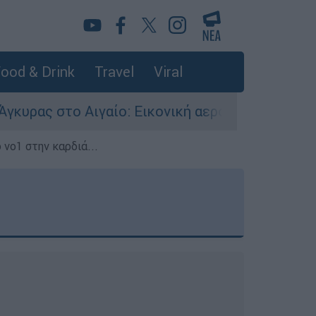
ood & Drink
Travel
Viral
ίο: Εικονική αερομαχία ανάμεσα σε ελληνικά κα
 νο1 στην καρδιά...