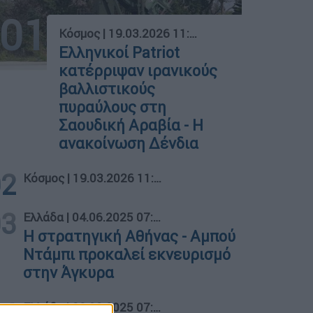
01
Κόσμος
|
19.03.2026 11:32
Ελληνικοί Patriot
κατέρριψαν ιρανικούς
βαλλιστικούς
πυραύλους στη
Σαουδική Αραβία - Η
ανακοίνωση Δένδια
02
Κόσμος
|
19.03.2026 11:32
03
Ελλάδα
|
04.06.2025 07:14
Η στρατηγική Αθήνας - Αμπού
Ντάμπι προκαλεί εκνευρισμό
στην Άγκυρα
Ελλάδα
|
28.03.2025 07:29