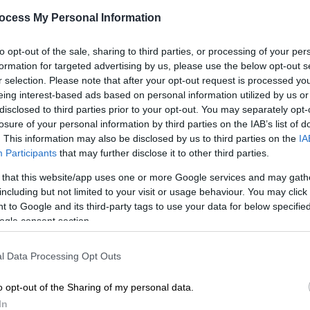
αντιπολίτευσης και οι εξηγήσεις
ocess My Personal Information
του Μαξίμου
Εμπλοκή της Ελλάδας στον πόλεμο
to opt-out of the sale, sharing to third parties, or processing of your per
καταγγέλλει η αντιπολίτευση - Τι
formation for targeted advertising by us, please use the below opt-out s
απαντά το Μαξίμου για τους Patriot
r selection. Please note that after your opt-out request is processed y
eing interest-based ads based on personal information utilized by us or
disclosed to third parties prior to your opt-out. You may separately opt-
losure of your personal information by third parties on the IAB’s list of
. This information may also be disclosed by us to third parties on the
IA
Κόσμος
|
19.03.2026 11:32
Participants
that may further disclose it to other third parties.
Ελληνικοί Patriot κατέρριψαν
 that this website/app uses one or more Google services and may gath
ιρανικούς βαλλιστικούς
including but not limited to your visit or usage behaviour. You may click 
πυραύλους στη Σαουδική Αραβία -
 to Google and its third-party tags to use your data for below specifi
Η ανακοίνωση Δένδια
ogle consent section.
Αναλυτικά η ενημέρωση του ΓΕΕΘΑ
l Data Processing Opt Outs
για το περιστατικό
o opt-out of the Sharing of my personal data.
In