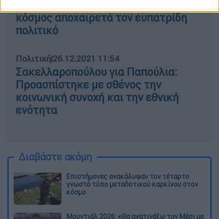
Κάρολος Παπούλιας: Ο πολιτικός
κόσμος αποχαιρετά τον ευπατρίδη
πολιτικό
Πολιτική
|
26.12.2021 11:54
Σακελλαροπούλου για Παπούλια:
Προασπίστηκε με σθένος την
κοινωνική συνοχή και την εθνική
ενότητα
Διαβάστε ακόμη
Επιστήμονες ανακάλυψαν τον τέταρτο
γνωστό τύπο μεταδοτικού καρκίνου στον
κόσμο
Μουντιάλ 2026: «Θα ανατινάξω τον Μέσι με