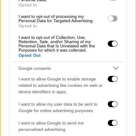
Opted In
κρούσματα
I want to opt-out of processing my
Personal Data for Targeted Advertising.
Ελλάδα
|
26.12.2021 09:27
Opted In
Στάθης Παναγιωτόπουλος: Με ποια
I want to opt-out of Collection, Use,
ποινή κινδυνεύει - Τι αποκαλύπτει
Retention, Sale, and/or Sharing of my
Personal Data that Is Unrelated with the
στο Open ο Απόστολος Λύτρας
Purposes for which it was collected.
Opted Out
Κόσμος
|
26.12.2021 09:16
Google consents
«Έφυγε» από τη ζωή ο Ντέσμοντ
I want to allow Google to enable storage
Τούτου - Νομπελίστας Ειρήνης και
related to advertising like cookies on web or
ήρωας του αγώνα κατά του
device identifiers in apps.
απαρτχάιντ
I want to allow my user data to be sent to
Google for online advertising purposes.
Οικονομία
|
26.12.2021 09:36
Freedom Pass: Πού και μέχρι πότε
I want to allow Google to send me
personalized advertising.
μπορούν να ξοδέψουν το voucher 150