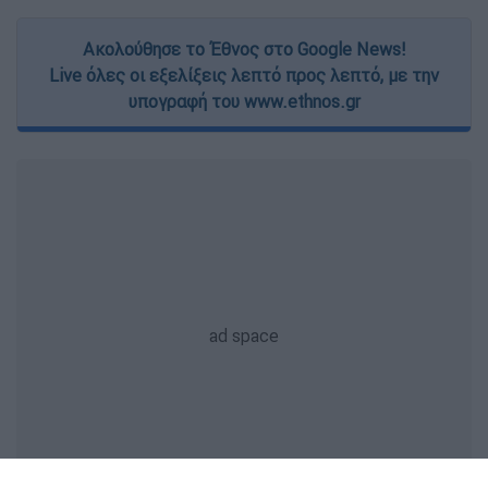
Ακολούθησε το Έθνος στο Google News!
Live όλες οι εξελίξεις λεπτό προς λεπτό, με την
υπογραφή του www.ethnos.gr