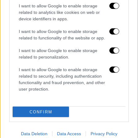
ευρώ οι νέοι
I want to allow Google to enable storage
related to analytics like cookies on web or
device identifiers in apps.
Κόσμος
|
26.12.2021 11:38
Ντέσμοντ Τούτου: Οι κυριότεροι
I want to allow Google to enable storage
σταθμοί στη ζωή του - Ο αγώνας που
related to functionality of the website or app.
έκανε κατά του απαρτχάιντ
I want to allow Google to enable storage
related to personalization.
Πολιτική
|
26.12.2021 11:23
I want to allow Google to enable storage
Πέθανε ο πρώην Πρόεδρος της
related to security, including authentication
Δημοκρατίας Κάρολος Παπούλιας
functionality and fraud prevention, and other
user protection.
Οικονομία
|
26.12.2021 11:44
Χρέη στους δήμους: Έρχεται νέα
CONFIRM
ρύθμιση έως 120 δόσεις
Πολιτική
|
26.12.2021 11:48
Data Deletion
Data Access
Privacy Policy