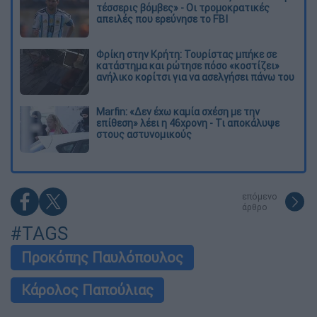
τέσσερις βόμβες» - Οι τρομοκρατικές
απειλές που ερεύνησε το FBI
Φρίκη στην Κρήτη: Τουρίστας μπήκε σε
κατάστημα και ρώτησε πόσο «κοστίζει»
ανήλικο κορίτσι για να ασελγήσει πάνω του
Marfin: «Δεν έχω καμία σχέση με την
επίθεση» λέει η 46χρονη - Τι αποκάλυψε
στους αστυνομικούς
επόμενο
άρθρο
#TAGS
Προκόπης Παυλόπουλος
Κάρολος Παπούλιας