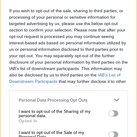
κι από τον Τσιτσιπά στους Αρβύλες
και σε όλους εμάς τους δήθεν
If you wish to opt-out of the sale, sharing to third parties, or
processing of your personal or sensitive information for
νικητές…
targeted advertising by us, please use the below opt-out
section to confirm your selection. Please note that after your
Αθλητισμός
|
26.12.2021 07:54
opt-out request is processed you may continue seeing
interest-based ads based on personal information utilized by
Boxing Day: Η χριστουγεννιάτικη
us or personal information disclosed to third parties prior to
παράδοση της Premier League
your opt-out. You may separately opt-out of the further
χτυπήθηκε απ' τον κορονοϊό
disclosure of your personal information by third parties on the
IAB’s list of downstream participants. This information may
also be disclosed by us to third parties on the
IAB’s List of
Ελλάδα
|
26.12.2021 07:41
Downstream Participants
that may further disclose it to other
Θέμα χρόνου η «έκρηξη» σε
third parties.
κρούσματα από τη μετάλλαξη
Please note that this website/app uses one or more Google
Personal Data Processing Opt Outs
Όμικρον - Έρχονται νέα μέτρα
services and may gather and store information including but
not limited to your visit or usage behaviour. You may click to
I want to opt-out of the Sharing of my
personal data.
grant or deny consent to Google and its third-party tags to
Ελλάδα
|
26.12.2021 09:00
Opted In
use your data for below specified purposes in below Google
Τζανάκης στο Open: Μετά τις 15
consent section.
I want to opt-out of the Sale of my
Ιανουαρίου ίσως φτάσουμε τα 20.000
Personal Data.