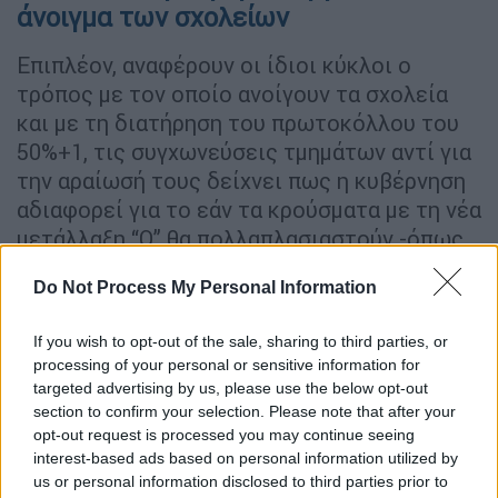
άνοιγμα των σχολείων
Επιπλέον, αναφέρουν οι ίδιοι κύκλοι ο
τρόπος με τον οποίο ανοίγουν τα σχολεία
και με τη διατήρηση του πρωτοκόλλου του
50%+1, τις συγχωνεύσεις τμημάτων αντί για
την αραίωσή τους δείχνει πως η κυβέρνηση
αδιαφορεί για το εάν τα κρούσματα με τη νέα
μετάλλαξη “Ο” θα πολλαπλασιαστούν -όπως
πιστεύουν και οι επιστήμονες- και ότι οι
Do Not Process My Personal Information
μαθητές θα μεταφέρουν τον ιό στα σπίτια
τους, δηλαδή σε γονείς και ηλικιωμένους.
If you wish to opt-out of the sale, sharing to third parties, or
Σημειωτέον πως πριν από την εμφάνιση της
processing of your personal or sensitive information for
“Ο” σε 3,5 μήνες λειτουργίας των σχολείων
targeted advertising by us, please use the below opt-out
καταγράφηκαν 100.000 κρούσματα σε
section to confirm your selection. Please note that after your
opt-out request is processed you may continue seeing
μαθητές.
interest-based ads based on personal information utilized by
us or personal information disclosed to third parties prior to
Επίσης, στον ΣΥΡΙΖΑ-Προοδευτική Συμμαχία