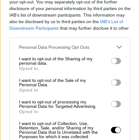
your opt-out. You may separately opt-out of the further
σχολιάζουν την απουσία πρωτοκόλλου
disclosure of your personal information by third parties on the
αναφορικά με το τί θα γίνει με τους γονείς
IAB’s list of downstream participants. This information may
των μαθητών που θα νοσήσουν. Καθώς δεν
also be disclosed by us to third parties on the
IAB’s List of
υπάρχει πρόβλεψη για άδεια ειδικού σκοπού,
Downstream Participants
that may further disclose it to other
third parties.
κάτι που τούς αναγκάζει να πηγαίνουν στη
δουλειά τους ενώ θα έρχονται καθημερινά
Please note that this website/app uses one or more Google
Personal Data Processing Opt Outs
services and may gather and store information including but
σε επαφή με το παιδί τους που θα νοσεί. Την
not limited to your visit or usage behaviour. You may click to
I want to opt-out of the Sharing of my
ίδια ώρα, λένε στην αξιωματική
personal data.
grant or deny consent to Google and its third-party tags to
Opted In
αντιπολίτευση, δεν γίνεται κανένας έλεγχος
use your data for below specified purposes in below Google
στους μεγάλους εργασιακούς χώρους, οι
consent section.
I want to opt-out of the Sale of my
Personal Data.
οποίοι μετά τα σχολεία και τα μέσα μαζικής
Opted In
μεταφοράς αποτελούν τη μεγαλύτερη εστία
υπερμετάδοσης του ιού.
I want to opt-out of processing my
Personal Data for Targeted Advertising.
Opted In
Στους λόγους για τους οποίους πιστεύουν
ότι η κυβέρνηση εφαρμόζει την στρατηγική
I want to opt-out of Collection, Use,
Retention, Sale, and/or Sharing of my
της “ανοσίας της αγέλης” προσθέτουν την
Personal Data that Is Unrelated with the
Purposes for which it was collected.