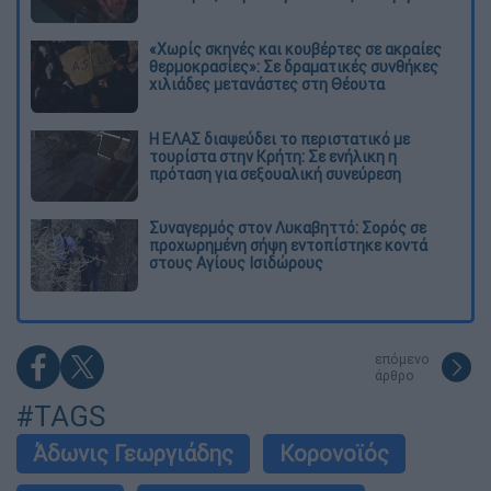
«Χωρίς σκηνές και κουβέρτες σε ακραίες
θερμοκρασίες»: Σε δραματικές συνθήκες
χιλιάδες μετανάστες στη Θέουτα
Η ΕΛΑΣ διαψεύδει το περιστατικό με
τουρίστα στην Κρήτη: Σε ενήλικη η
πρόταση για σεξουαλική συνεύρεση
Συναγερμός στον Λυκαβηττό: Σορός σε
προχωρημένη σήψη εντοπίστηκε κοντά
στους Αγίους Ισιδώρους
επόμενο
άρθρο
#TAGS
Άδωνις Γεωργιάδης
Κορονοϊός