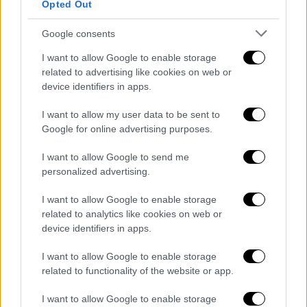
άρνηση αποζημίωσης αναρρωτικής άδειας με
Opted Out
rapid ή
PCR τεστ
για δεκάδες χιλιάδες
εργαζόμενους που νοσούν, αφού απαιτείται
Google consents
γνωμάτευση γιατρού. Κατά τον ΣΥΡΙΖΑ-ΠΣ
I want to allow Google to enable storage
πρόκειται για κυνική ομολογία πως η
related to advertising like cookies on web or
κυβέρνηση “όχι μόνο δεν ξέρει τί της γίνεται
device identifiers in apps.
αλλά κάνει ό,τι περνάει από το χέρι της για
I want to allow my user data to be sent to
να εντείνει την ανεξέλεγκτη διασπορά του
Google for online advertising purposes.
ιού, υιοθετώντας αντικίνητρα για να πάνε
I want to allow Google to send me
ασθενείς εργαζόμενοι στις δουλειές τους”.
personalized advertising.
Στις ενδείξεις περί σχεδίου ανοσίας της
I want to allow Google to enable storage
αγέλης από την Κουμουνδούρου προσθέτουν
related to analytics like cookies on web or
και την μείωση των απαιτούμενων ημερών
device identifiers in apps.
καραντίνας για τους νοσούντες
I want to allow Google to enable storage
εργαζόμενους στο μισό, δηλαδή από τις 10
related to functionality of the website or app.
ημέρες στις 5 ημέρες. Σχολιάζουν δε πως
πρόκειται για αίτημα μεγάλων εταιρειών που
I want to allow Google to enable storage