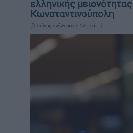
ελληνικής μειονότητας 
Κωνσταντινούπολη
🕛 χρόνος ανάγνωσης: 4 λεπτά ┋