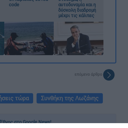
code
αυτοδυναμία και η
δύσκολη διαδρομή
μέχρι τις κάλπες
επόμενο άρθρο
ήσεις τώρα
Συνθήκη της Λωζάνης
Έθνος στο Google News!