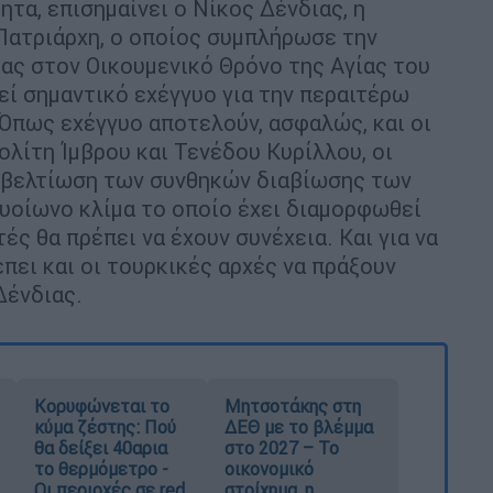
τα, επισημαίνει ο Νίκος Δένδιας, η
Πατριάρχη, ο οποίος συμπλήρωσε την
ίας στον Οικουμενικό Θρόνο της Αγίας του
ί σημαντικό εχέγγυο για την περαιτέρω
 Όπως εχέγγυο αποτελούν, ασφαλώς, και οι
λίτη Ίμβρου και Τενέδου Κυρίλλου, οι
 βελτίωση των συνθηκών διαβίωσης των
υοίωνο κλίμα το οποίο έχει διαμορφωθεί
τές θα πρέπει να έχουν συνέχεια. Και για να
έπει και οι τουρκικές αρχές να πράξουν
Δένδιας.
Κορυφώνεται το
Μητσοτάκης στη
κύμα ζέστης: Πού
ΔΕΘ με το βλέμμα
θα δείξει 40αρια
στο 2027 – Το
το θερμόμετρο -
οικονομικό
Οι περιοχές σε red
στοίχημα, η