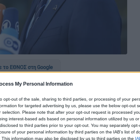
 το ΕΘΝΟΣ στη Google
τέλους να σεβαστεί πλήρως τα δικαιώματα
ocess My Personal Information
ο, στην Τένεδο και στην
to opt-out of the sale, sharing to third parties, or processing of your per
παρέγκλιτα τη
Συνθήκη της Λωζάνης
,
formation for targeted advertising by us, please use the below opt-out s
ικών
Νίκος Δένδιας
κατά τον χαιρετισμό
r selection. Please note that after your opt-out request is processed y
ου Ιμβρίων
για το νέο έτος, η οποία
eing interest-based ads based on personal information utilized by us or
disclosed to third parties prior to your opt-out. You may separately opt-
losure of your personal information by third parties on the IAB’s list of
πως η
Τουρκία
οφείλει να εκπληρώσει στο
. This information may also be disclosed by us to third parties on the
IA