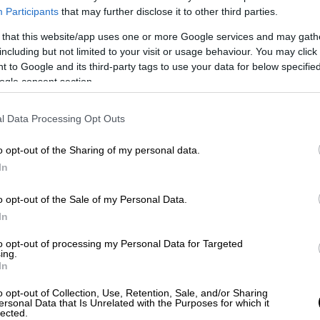
14 της Συνθήκης της Λωζάννης
περί
Participants
that may further disclose it to other third parties.
ηγενή πληθυσμό, όσον αφορά τη θέσπιση
 that this website/app uses one or more Google services and may gath
 αυτοδιοίκησης και την προστασία των
including but not limited to your visit or usage behaviour. You may click 
 to Google and its third-party tags to use your data for below specifi
ogle consent section.
α «να συμμορφωθεί με τα διεθνή και
ικαιωμάτων του ανθρώπου και των ατόμων
l Data Processing Opt Outs
ια παράδειγμα το
Ψήφισμα της
o opt-out of the Sharing of my personal data.
Συμβουλίου της Ευρώπης
(1625/27.6.2008),
In
ας της ελληνικής μειονότητας στην Ίμβρο
o opt-out of the Sale of my Personal Data.
In
ς προσωπικά όσο και οι υπηρεσίες του
υν να αποτελούν αρωγό των προσπαθειών
to opt-out of processing my Personal Data for Targeted
ing.
λλογική μνήμη των Ιμβρίων και για να
In
βριακός Ελληνισμός έχει υποστεί από τις
o opt-out of Collection, Use, Retention, Sale, and/or Sharing
α βρισκόμαστε δίπλα σας, αξιοποιώντας
ersonal Data that Is Unrelated with the Purposes for which it
τευξη του σκοπού αυτού» κατέστησε σαφές
lected.