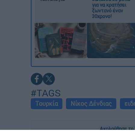
για να κρατήσει
ζωντανό έναν
30χρονο!
#TAGS
Τουρκία
Νίκος Δένδιας
ειδ
Ακολούθησε το 