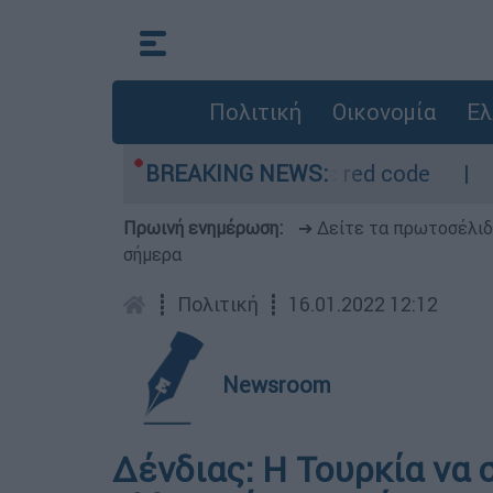
Πολιτική
Οικονομία
Ελ
ετρο - Οι περιοχές σε red code
BREAKING NEWS:
Πέθανε σε
Πρωινή ενημέρωση:
➔ Δείτε τα πρωτοσέλι
σήμερα
┋
Πολιτική
┋
16.01.2022 12:12
Newsroom
Δένδιας: H Τουρκία να 