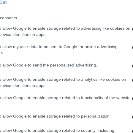
Out
υνεργασία με το υπουργείο Παιδείας, να
ογενειακών σχολείων στην Ίμβρο, τα οποία,
consents
ς, καλύπτουν πλέον και τις τρεις βαθμίδες
υνεχίσουμε να συνδράμουμε και στην
o allow Google to enable storage related to advertising like cookies on
evice identifiers in apps.
ησί. Και θα συνεχίσουμε, βεβαίως, με κάθε
εύσεις που η Τουρκία έχει αναλάβει και να
o allow my user data to be sent to Google for online advertising
αται ο Ιμβριακός Ελληνισμός».
s.
to allow Google to send me personalized advertising.
o allow Google to enable storage related to analytics like cookies on
evice identifiers in apps.
χώρησε από τα 12 ναυτικά μίλια»
o allow Google to enable storage related to functionality of the website
o allow Google to enable storage related to personalization.
ήμανε πως «αψευδές δείγμα της
επίσκεψη σε λίγες ημέρες του υφυπουργού
o allow Google to enable storage related to security, including