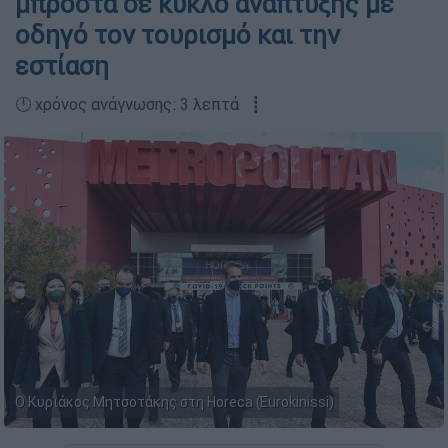
μπροστά σε κύκλο ανάπτυξης με
οδηγό τον τουρισμό και την
εστίαση
🕛 χρόνος ανάγνωσης: 3 λεπτά ┋
Ο Κυριάκος Μητσοτάκης στη Horeca (Eurokinissi)