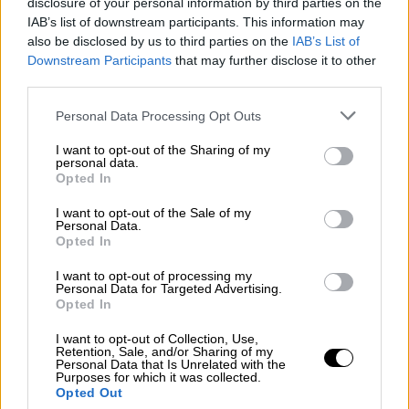
disclosure of your personal information by third parties on the
μεγαλύτερη έκθεση για τα ξενοδοχεία και τη
IAB’s list of downstream participants. This information may
μαζική εστίαση, όπου πραγματικά θεωρώ ότι
also be disclosed by us to third parties on the
IAB’s List of
πήρε μιας πρώτης τάξεως γεύση για την
Downstream Participants
that may further disclose it to other
third parties.
πραγματική οικονομία, τις εμπορικές
πράξεις και είδε με τα δικά του μάτια όλη
Please note that this website/app uses one or more Google
Personal Data Processing Opt Outs
services and may gather and store information including but
την αγορά, όλη την Ελλάδα, να έρχεται στην
not limited to your visit or usage behaviour. You may click to
I want to opt-out of the Sharing of my
έκθεση προκειμένου να βρει εμπορικές
personal data.
grant or deny consent to Google and its third-party tags to
Opted In
λύσεις για τις επιχειρήσεις του.
use your data for below specified purposes in below Google
Ευχαριστούμε πολύ κ. πρωθυπουργέ, μας
consent section.
I want to opt-out of the Sale of my
Personal Data.
τιμάτε ιδιαίτερα», ανέφερε από την πλευρά
Opted In
του ο κ. Παναγούλιας.
I want to opt-out of processing my
Συνομιλώντας με εκθέτες και επισκέπτες, ο
Personal Data for Targeted Advertising.
Opted In
Κυριάκος Μητσοτάκης σημείωσε πως η
κυβέρνηση έχει στηρίξει την
I want to opt-out of Collection, Use,
Retention, Sale, and/or Sharing of my
επιχειρηματικότητα, την απασχόληση και την
Personal Data that Is Unrelated with the
Purposes for which it was collected.
κοινωνία κατά τη διάρκεια της πανδημίας,
Opted Out