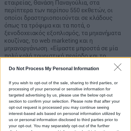
εταιρείας, Θανάση Παναγούλια, στα
περίπτερα των περίπου 550 εκθετών, οι
οποίοι δραστηριοποιούνται σε κλάδους
όπως τα τρόφιμα και τα ποτά, ο
ξενοδοχειακός εξοπλισμός, τα μηχανήματα
κουζίνας, το web marketing και η
μηχανοργάνωση. «Είμαστε μπροστά σε μία
πολύ καλή τουριστική περίοδο και το
ενδιαφέρον των επιχειρήσεων, των
Do Not Process My Personal Information
ελληνικών επιχειρήσεων, για επενδύσεις για
δημιουργία θέσεων απασχόλησης είναι
If you wish to opt-out of the sale, sharing to third parties, or
εξαιρετικά έντονο», σημείωσε ο Κυριάκος
processing of your personal or sensitive information for
Μητσοτάκης από τον εκθεσιακό χώρο της
targeted advertising by us, please use the below opt-out
Metropolitan Expo.
section to confirm your selection. Please note that after your
opt-out request is processed you may continue seeing
«Θα ήθελα να ευχαριστήσω σήμερα τον κ.
interest-based ads based on personal information utilized by
us or personal information disclosed to third parties prior to
πρωθυπουργό για τη μεγάλη τιμή που μας
your opt-out. You may separately opt-out of the further
έκανε ερχόμενος στην έκθεση HORECA, τη