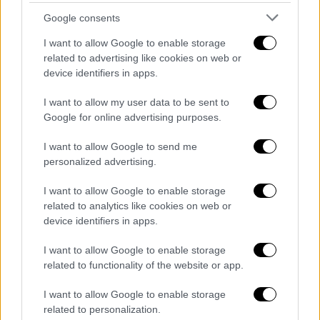
ενώ παράλληλα δρομολόγησε σταδιακά την
ασφαλή επαναλειτουργία της κοινωνικής
Google consents
ζωής.
I want to allow Google to enable storage
related to advertising like cookies on web or
«Αφήσαμε πίσω τα δύσκολα, θα πάμε
device identifiers in apps.
καλύτερα», είπε ο Κυριάκος Μητσοτάκης,
I want to allow my user data to be sent to
ενώ είχε την ευκαιρία να δοκιμάσει σειρά
Google for online advertising purposes.
προϊόντων από πολλές περιοχές της
Ελλάδας, που αποτελούν μέρος της
I want to allow Google to send me
ελληνικής διατροφής αλλά και του
personalized advertising.
μοναδικού γαστρονομικού προϊόντος που
I want to allow Google to enable storage
προσφέρει η χώρα μας σε όλους τους
related to analytics like cookies on web or
επισκέπτες. «Αν κρίνω από την κίνηση, θα
device identifiers in apps.
πάμε καλά φέτος», ανέφερε. Τον
I want to allow Google to enable storage
πρωθυπουργό συνόδευσε η υφυπουργός
related to functionality of the website or app.
Τουρισμού Σοφία Ζαχαράκη.
I want to allow Google to enable storage
Ολόκληρη η δήλωση του πρωθυπουργού
related to personalization.