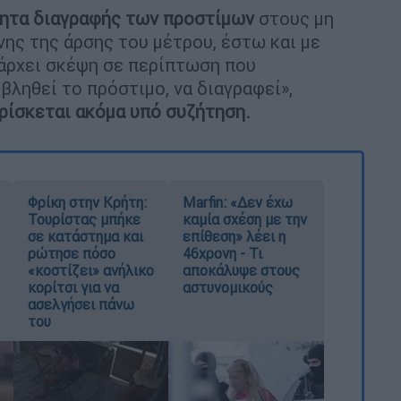
τητα διαγραφής των προστίμων
στους μη
ης της άρσης του μέτρου, έστω και με
πάρχει σκέψη σε περίπτωση που
βληθεί το πρόστιμο, να διαγραφεί»,
ρίσκεται ακόμα υπό συζήτηση.
Φρίκη στην Κρήτη:
Marfin: «Δεν έχω
Τουρίστας μπήκε
καμία σχέση με την
σε κατάστημα και
επίθεση» λέει η
ρώτησε πόσο
46χρονη - Τι
«κοστίζει» ανήλικο
αποκάλυψε στους
κορίτσι για να
αστυνομικούς
ασελγήσει πάνω
του