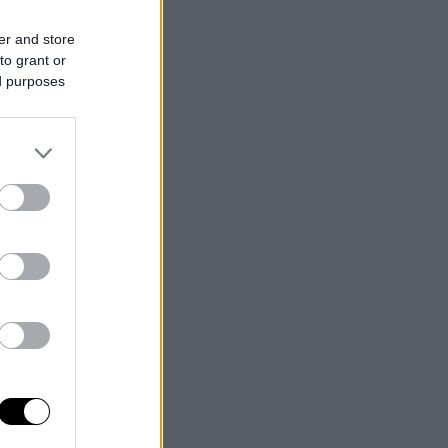
er and store
to grant or
ed purposes