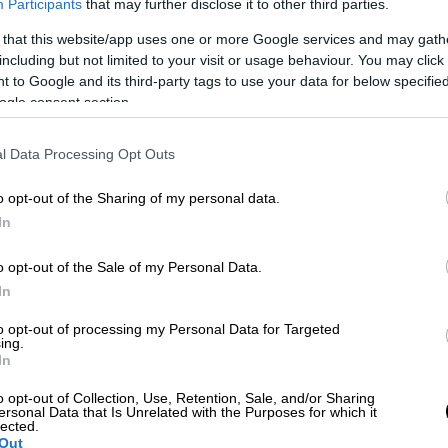
Participants
that may further disclose it to other third parties.
 that this website/app uses one or more Google services and may gath
including but not limited to your visit or usage behaviour. You may click 
 to Google and its third-party tags to use your data for below specifi
ogle consent section.
l Data Processing Opt Outs
o opt-out of the Sharing of my personal data.
In
o opt-out of the Sale of my Personal Data.
In
to opt-out of processing my Personal Data for Targeted
ing.
In
o opt-out of Collection, Use, Retention, Sale, and/or Sharing
ersonal Data that Is Unrelated with the Purposes for which it
lected.
Out