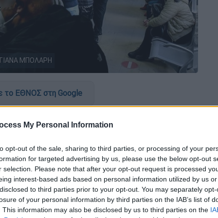
ΤΑΤΙΑΝΑ ΜΠΟΛΑΡΗ
 το ΕΘΝΟΣ στη Google
ρονοϊό
από την 1η του Μάη που ανακοίνωσε
ocess My Personal Information
είας,
Θάνος Πλεύρης
. Ο ίδιος ειδικότερα
 η επίδειξη του πιστοποιητικού
, κάτι που
to opt-out of the sale, sharing to third parties, or processing of your per
ναι χωρίς
τεστ, σε εστίαση και γήπεδα.
formation for targeted advertising by us, please use the below opt-out s
r selection. Please note that after your opt-out request is processed y
πλήρωσε ο ίδιος. Μιλώντας στον ΑΝΤ1 ο
eing interest-based ads based on personal information utilized by us or
 μάσκα σε κλειστούς χώρους και σχολεία,
disclosed to third parties prior to your opt-out. You may separately opt-
losure of your personal information by third parties on the IAB’s list of
πάρξει άρση της υποχρέωσης, αλλά
. This information may also be disclosed by us to third parties on the
IA
ΜΜΜ, νοσοκομεία».