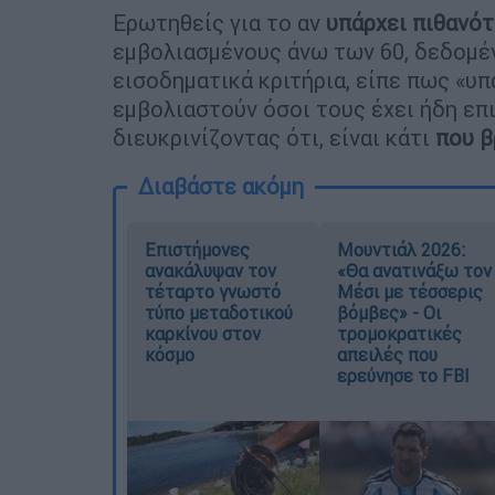
Ερωτηθείς για το αν
υπάρχει πιθανό
εμβολιασμένους άνω των 60, δεδομέν
εισοδηματικά κριτήρια, είπε πως «υ
εμβολιαστούν όσοι τους έχει ήδη επι
διευκρινίζοντας ότι, είναι κάτι
που β
Διαβάστε ακόμη
Επιστήμονες
Μουντιάλ 2026:
ανακάλυψαν τον
«Θα ανατινάξω τον
τέταρτο γνωστό
Μέσι με τέσσερις
τύπο μεταδοτικού
βόμβες» - Οι
καρκίνου στον
τρομοκρατικές
κόσμο
απειλές που
ερεύνησε το FBI