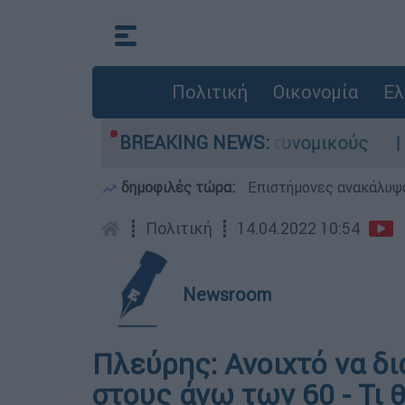
Πολιτική
Οικονομία
Ελ
 Τι αποκάλυψε στους αστυνομικούς
BREAKING NEWS:
Θανατηφ
δημοφιλές τώρα:
Επιστήμονες ανακάλυψα
┋
Πολιτική
┋
14.04.2022 10:54
Newsroom
Πλεύρης: Ανοιχτό να δ
στους άνω των 60 - Τι θ