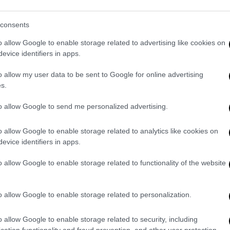
νόμενα και κύκλους. Τα στοιχεία
δείχνουν
consents
ό και με τον εμβολιασμό.
Όλες οι
ο μοντέλο με μας, χαλάρωση το καλοκαίρι
o allow Google to enable storage related to advertising like cookies on
αστέλλονται, δεν καταργούνται», δήλωσε.
evice identifiers in apps.
o allow my user data to be sent to Google for online advertising
ής των Ειδικών πάνω στα μέτρα ότι
, «το
s.
βρίσκει σύμφωνη την Επιτροπή».
to allow Google to send me personalized advertising.
o allow Google to enable storage related to analytics like cookies on
evice identifiers in apps.
 Μακεδονίας: Η Ρωσία θέλει
o allow Google to enable storage related to functionality of the website
o allow Google to enable storage related to personalization.
 σπήλαιο του κόσμου μέσα από
o allow Google to enable storage related to security, including