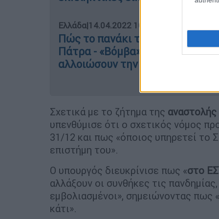
authenti
Ελλάδα
|
14.04.2022 10:33
Πώς το πανάκι της Ιριδας «μιλά»
Πάτρα - «Βόμβα» από ιατροδικα
αλλοιώσουν την εικόνα
Σχετικά με το ζήτημα της
αναστολής
υπενθύμισε ότι ο σχετικός νόμος προ
31/12 και πως «όποιος υπηρετεί το Σ
επιστήμη του».
Ο υπουργός διευκρίνισε πως «
στο ΕΣ
αλλάξουν οι συνθήκες τις πανδημίας,
εμβολιασμένοι», σημειώνοντας πως «
κάτι».