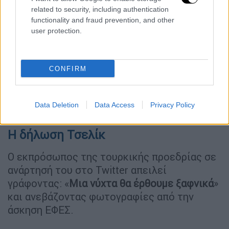
related to security, including authentication
functionality and fraud prevention, and other
user protection.
CONFIRM
Data Deletion
Data Access
Privacy Policy
Η δήλωση Τσελίκ
Ο εκπρόσωπος της τουρκικής προεδρίας σε
ανάρτησή του στο Twitter απειλεί
γράφοντας: «
Μια νύχτα θα έρθουμε ξαφνικά
»
και ανεβάζοντας φωτογραφίες από την
άσκηση ΕΦΕΣ.