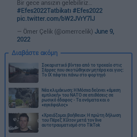
Bir gece ansızın gelebiliriz…
#Efes2022Tatbikatı
#Efes2022
pic.twitter.com/bW2JVrY7lJ
— Ömer Çelik (@omerrcelik)
June 9,
2022
Διαβάστε ακόμη
Σοκαριστικό βίντεο από το τροχαίο στις
Σέρρες που σκοτώθηκαν μητέρα και γιος:
Το ΙΧ πέφτει πάνω στο φορτηγό
Νέα κλιμάκωση: Η Μόσχα δείχνει «άμεση
εμπλοκή» του ΝΑΤΟ σε επιθέσεις σε
ρωσικό έδαφος - Τα ονόματα και ο
«εγκέφαλος»
«Χρειάζομαι βοήθεια»: Η πρώτη δήλωση
του Πέρεζ Χίλτον μετά τον live
αυτοτραυματισμό στο TikTok