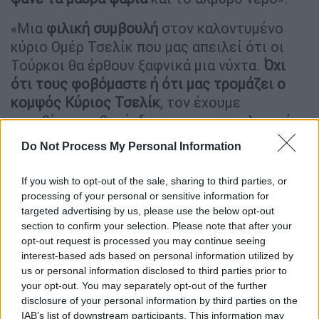
«Μια
φιλική συμβουλή
στον καλοντυμένο
κύριο Ομέρ Τσελίκ που μας απειλεί ότι οι
Τούρκοι θα έρθουν ξαφνικά μια νύχτα.
Όχι
ότι τους φοβόμαστε ή ότι μας τρομάζει ο
κομψός Κύριος Τσελίκ
, τον έχουμε
συνηθίσει με βαρύγδουπες και προκλητικές
δηλώσεις, εξ άλλου ένας απλός εκπρόσωπος
Do Not Process My Personal Information
κόμματος που αντιπροσωπεύει τον εαυτό
του και τους ομοϊδεάτες του είναι,
αν όμως
If you wish to opt-out of the sale, sharing to third parties, or
είναι να έρθει βράδυ ή πρωί
, με τον τρόπο
processing of your personal or sensitive information for
που ενεργούν και επιχειρούν στην
targeted advertising by us, please use the below opt-out
section to confirm your selection. Please note that after your
μεγαλειώδη άσκηση τους ΕΦΕΣ 2022, τότε
opt-out request is processed you may continue seeing
θα τους συμβούλευα όλους και τον Κύριο
interest-based ads based on personal information utilized by
Τσελίκ και όσους συμμερίζονται τις απόψεις
us or personal information disclosed to third parties prior to
του
να το σκεφτούν πολλές φορές
, γιατί
your opt-out. You may separately opt-out of the further
disclosure of your personal information by third parties on the
όπως λέει και το τραγούδι (ίσως το
IAB’s list of downstream participants. This information may