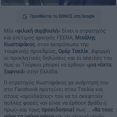
Προσθέστε το ΕΘΝΟΣ στη Google
Μία «
φιλική συμβουλή
» δίνει ο στρατηγός
και επίτιμος αρχηγός ΓΕΕΘΑ,
Μιχάλης
Κωσταράκος
, στον εκπρόσωπο της
τουρκικής προεδρίας,
Ομέρ Τσελίκ
. Αφορμή
οι προκλητικές δηλώσεις και οι απειλές του
πως οι Τούρκοι μπορεί να έρθουν «
μια νύχτα
ξαφνικά
» στην Ελλάδα.
Ο στρατηγός Κωσταράκος με ανάρτησή του
στο Facebook προτείνει στον Τσελίκ και
στους «ομοϊδεάτες» του να το σκεφτούν
πολλές φορές «αν είναι να έρθουν βράδυ ή
πρωί» και τους
προειδοποιεί
πως... «
θα τους
φάνε τα μαύρα ψάρια
και το αλμυρό νερό».