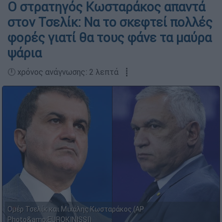
Ο στρατηγός Κωσταράκος απαντά
στον Τσελίκ: Να το σκεφτεί πολλές
φορές γιατί θα τους φάνε τα μαύρα
ψάρια
🕛 χρόνος ανάγνωσης: 2 λεπτά ┋
Ομέρ Τσελίκ και Μιχάλης Κωσταράκος (AP
Photo&amp;ΕUROKINISSI)