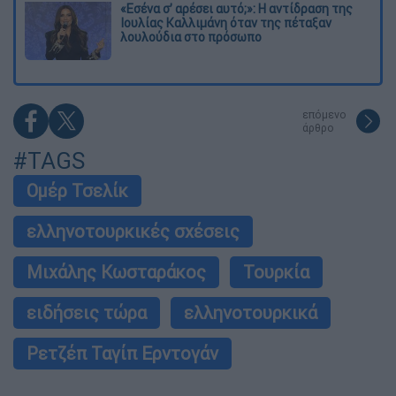
«Εσένα σ’ αρέσει αυτό;»: Η αντίδραση της
Ιουλίας Καλλιμάνη όταν της πέταξαν
λουλούδια στο πρόσωπο
επόμενο
άρθρο
#TAGS
Ομέρ Τσελίκ
ελληνοτουρκικές σχέσεις
Μιχάλης Κωσταράκος
Τουρκία
ειδήσεις τώρα
ελληνοτουρκικά
Ρετζέπ Ταγίπ Ερντογάν