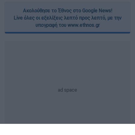
Ακολούθησε το Έθνος στο Google News!
Live όλες οι εξελίξεις λεπτό προς λεπτό, με την
υπογραφή του www.ethnos.gr