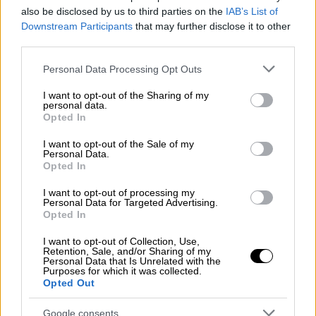
γνωρίζει) "
θα τους φάνε τα μαύρα ψάρια και
also be disclosed by us to third parties on the
IAB’s List of
το αλμυρό νερό
", χώρια που πρέπει να
Downstream Participants
that may further disclose it to other
αναλογισθούν τι θα συμβεί αν εμείς
third parties.
αποφασίσουμε να έρθουμε να τους
Please note that this website/app uses one or more Google
Personal Data Processing Opt Outs
συναντήσουμε κάποιο βράδυ» γράφει
services and may gather and store information including but
συγκεκριμένα.
not limited to your visit or usage behaviour. You may click to
I want to opt-out of the Sharing of my
personal data.
grant or deny consent to Google and its third-party tags to
Opted In
«Υποθέτω ότι
έχει βρει ήδη τρύπες να
use your data for below specified purposes in below Google
consent section.
κρυφτεί
. Αυτό θα τους συμβούλευα εγώ.
I want to opt-out of the Sale of my
Personal Data.
Μας έχουν κουράσει με τις απειλές και τις
Opted In
άναρθρες κραυγές τους. Και μέρα και νύχτα η
I want to opt-out of processing my
αποφασιστικότητα μας και τύχη τους θα
Personal Data for Targeted Advertising.
Opted In
είναι ίδια. Ας το αναλογισθούν. Έχουν ακόμα
πολύ χρόνο. Προλαβαίνουν να αναθεωρήσουν
I want to opt-out of Collection, Use,
Retention, Sale, and/or Sharing of my
τις απειλητικές απόψεις τους και να γίνουν
Personal Data that Is Unrelated with the
αξιοπρεπείς ειρηνικοί, και πολιτισμένοι
Purposes for which it was collected.
Opted Out
γείτονες για να δουλέψουμε μαζί για το
κοινό καλό των λαών μας» καταλήγει.
Google consents