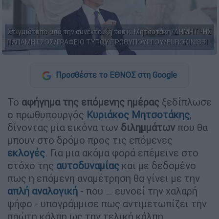
Στιγμιότυπο από την συνέντευξη του κ. Μητσοτάκη/ΔΗΜΗΤΡΗΣ
ΠΑΠΑΜΗΤΣΟΣ/ΓΡΑΦΕΙΟ ΤΥΠΟΥ ΠΡΩΘΥΠΟΥΡΓΟΥ/EUROKINISSI
Προσθέστε το ΕΘΝΟΣ στη Google
Το
αφήγημα της επόμενης ημέρας
ξεδίπλωσε
ο πρωθυπουργός
Κυριάκος Μητσοτάκης
,
δίνοντας μία εικόνα των
διλημμάτων
που θα
μπουν στο δρόμο προς τις επόμενες
εκλογές
. Για μια ακόμα φορά επέμεινε στο
στόχο της
αυτοδυναμίας
και με δεδομένο
πως η επόμενη αναμέτρηση θα γίνει με την
απλή αναλογική
- που … ευνοεί την χαλαρή
ψήφο - υπογράμμισε πως αντιμετωπίζει την
πρώτη κάλπη ως την τελική κάλπη.