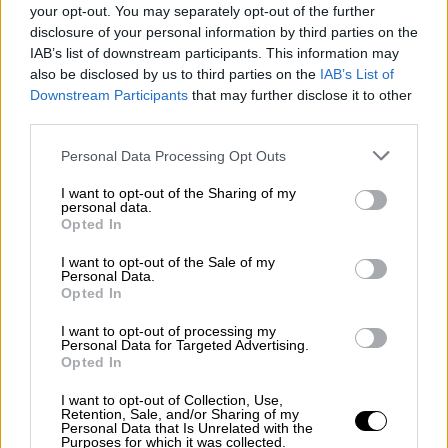
your opt-out. You may separately opt-out of the further
Την σαφή θέση πως πρωθυπουργός πρέπει
disclosure of your personal information by third parties on the
να είναι ο αρχηγός του πρώτου κόμματος
IAB’s list of downstream participants. This information may
είτε μόνος του είτε σε κυβέρνηση
also be disclosed by us to third parties on the
IAB’s List of
Downstream Participants
that may further disclose it to other
συνεργασίας διατύπωσε χθες ο
κ.
third parties.
Μητσοτάκης
. Η αναφορά αυτή είχε …
αποδεκτή τον πρόεδρο του
ΠΑΣΟΚ -
Please note that this website/app uses one or more Google
Personal Data Processing Opt Outs
services and may gather and store information including but
Κινήματος Αλλαγής
Νίκο Ανδρουλάκη
, ο
not limited to your visit or usage behaviour. You may click to
I want to opt-out of the Sharing of my
οποίος πρόσφατα είπε πως «από εμάς δεν θα
personal data.
grant or deny consent to Google and its third-party tags to
Opted In
δει πρωθυπουργική καρέκλα ούτε ο κ.
use your data for below specified purposes in below Google
Μητσοτάκης ούτε ο κ. Τσίπρας».
consent section.
I want to opt-out of the Sale of my
Personal Data.
Opted In
Μάλιστα ο πρωθυπουργός έκανε και
ονομαστική αναφορά
στον κ. Ανδρουλάκη
,
I want to opt-out of processing my
Personal Data for Targeted Advertising.
λέγοντας πως «είναι ένας νέος πολιτικός
Opted In
αρχηγός και αν μπορώ να δώσω μία
συμβουλή θα ήταν ότι θα ήταν καλό να
I want to opt-out of Collection, Use,
Retention, Sale, and/or Sharing of my
αποφεύγει χαρακτηρισμούς και φράσεις που
Personal Data that Is Unrelated with the
Purposes for which it was collected.