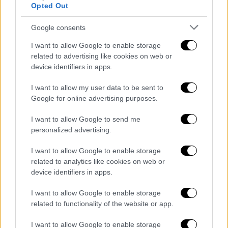
κινδυνεύουν να τον κάνουν να φαίνεται ως
Opted Out
αλαζόνας». Και συνέχισε υπογραμμίζοντας
Google consents
πως ….πρωθυπουργό διαλέγει ο λαός, δεν
διαλέγει ο
κ. Ανδρουλάκης
.
I want to allow Google to enable storage
related to advertising like cookies on web or
Ουσιαστικά όσο πιο κοντά θα έρχονται οι
device identifiers in apps.
κάλπες τόσο αναμένεται να εντείνονται οι..
I want to allow my user data to be sent to
μονομαχίες ανάμεσα στη
Νέα Δημοκρατία
Google for online advertising purposes.
και το
Κίνημα Αλλαγής
, με δεδομένο
άλλωστε πως διεκδικούν το κεντρώο
I want to allow Google to send me
ακροατήριο.
personalized advertising.
Το timing της επόμενης αναμέτρησης
I want to allow Google to enable storage
related to analytics like cookies on web or
device identifiers in apps.
Ο χρόνος της
επόμενης εκλογικής
αναμέτρησης παραμένει στην πρώτη γραμμή
I want to allow Google to enable storage
των πολιτικών συζητήσεων και για το θέμα
related to functionality of the website or app.
αυτό υπήρξε χθες αναφορά του
I want to allow Google to enable storage