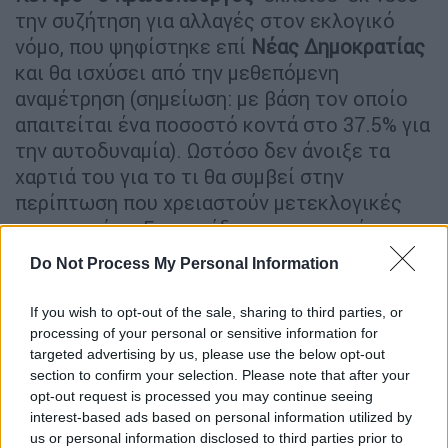
την συζήτηση για αλλαγές στον εκλογικό
νόμο, που ψηφίστηκε επί
Νέας Δημοκρατίας
και θα ισχύσει από την μεθεπόμενη
αναμέτρηση (σημείωση: με βάση τον οποίο
απαιτείται ένα ποσοστό κοντά στο 37.5% για
την αυτοδυναμία). Ωστόσο δεν άνοιξε τα
χαρτιά του για το τι θα συμβεί στην
περίπτωση που χρειαστούν μετεκλογικές
συνεργασίες. Για παράδειγμα στο ερώτημα
αν υπάρχει περίπτωση συνεργασίας με την
Do Not Process My Personal Information
Ελληνική Λύση
σε δεύτερη φάση είπε «δεν
θα απαντήσω σε κανένα υποθετικό σενάριο
If you wish to opt-out of the sale, sharing to third parties, or
για εκλογές οι οποίες ακόμα απέχουν ένα
processing of your personal or sensitive information for
χρόνο από τώρα».
targeted advertising by us, please use the below opt-out
section to confirm your selection. Please note that after your
Πρωθυπουργός ο αρχηγός του
opt-out request is processed you may continue seeing
interest-based ads based on personal information utilized by
πρώτου κόμματος
us or personal information disclosed to third parties prior to