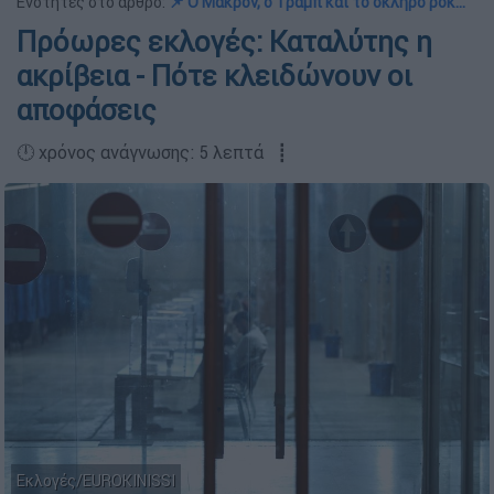
Ενότητες στο άρθρο:
📌 Ο Μακρόν, ο Τραμπ και το σκληρό ροκ…
Πρόωρες εκλογές: Καταλύτης η
ακρίβεια - Πότε κλειδώνουν οι
αποφάσεις
🕛 χρόνος ανάγνωσης: 5 λεπτά ┋
Εκλογές/EUROKINISSI