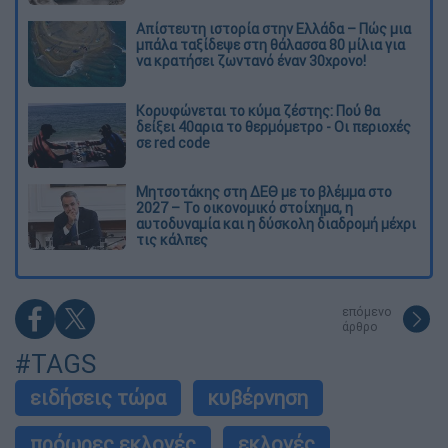
Απίστευτη ιστορία στην Ελλάδα – Πώς μια
μπάλα ταξίδεψε στη θάλασσα 80 μίλια για
να κρατήσει ζωντανό έναν 30χρονο!
Κορυφώνεται το κύμα ζέστης: Πού θα
δείξει 40αρια το θερμόμετρο - Οι περιοχές
σε red code
Μητσοτάκης στη ΔΕΘ με το βλέμμα στο
2027 – Το οικονομικό στοίχημα, η
αυτοδυναμία και η δύσκολη διαδρομή μέχρι
τις κάλπες
επόμενο
άρθρο
#TAGS
ειδήσεις τώρα
κυβέρνηση
πρόωρες εκλογές
εκλογές