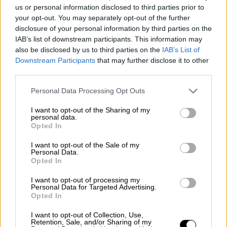
us or personal information disclosed to third parties prior to
Το επόμενο διάσημα η κυβέρνηση
θα ..
your opt-out. You may separately opt-out of the further
μελετήσει τις καλοκαιρινές δημοσκοπήσεις
,
disclosure of your personal information by third parties on the
καθώς θέλει να δει το βαθμό απήχησης που
IAB’s list of downstream participants. This information may
also be disclosed by us to third parties on the
IAB’s List of
θα έχουν μια σειρά μέτρων (fuel pass, power
Downstream Participants
that may further disclose it to other
pass). Παράλληλα για να αποφασιστεί η
third parties.
προκήρυξη εκλογών δεν θα πρέπει να
Please note that this website/app uses one or more Google
υπάρξουν αστάθμητοι
παράγοντες
, καθώς
Personal Data Processing Opt Outs
services and may gather and store information including but
είναι ακόμα νωπές οι μνήμες από τις
not limited to your visit or usage behaviour. You may click to
I want to opt-out of the Sharing of my
περσινές καταστροφικές πυρκαγιές.
personal data.
grant or deny consent to Google and its third-party tags to
Opted In
use your data for below specified purposes in below Google
Στόχος είναι η τελική απόφαση
για τον
consent section.
I want to opt-out of the Sale of my
χρόνο της επόμενης αναμέτρησης
να ληφθεί
Personal Data.
Opted In
τον Αύγουστο, αν και δεν αποτελεί μυστικό
πως η επικρατούσα άποψη είναι να
I want to opt-out of processing my
Personal Data for Targeted Advertising.
προκηρυχθούν εκλογές το φθινόπωρο πριν
Opted In
δηλαδή από την ενεργειακή «βαρυχειμωνιά».
I want to opt-out of Collection, Use,
Άλλωστε με τα δημοσιονομικά περιθώρια να
Retention, Sale, and/or Sharing of my