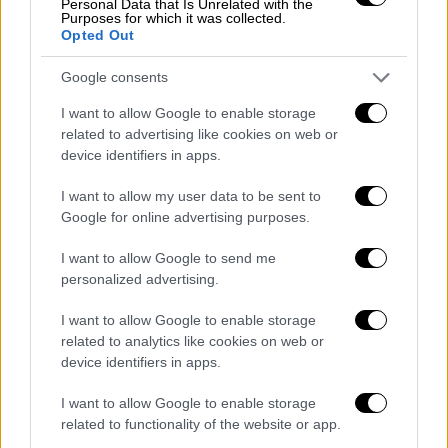
Personal Data that Is Unrelated with the
είναι περιορισμένα και την ακρίβεια να έχει
Purposes for which it was collected.
και πολιτικό αντίκτυπο η
εκτίμηση
είναι πως
Opted Out
την Άνοιξη θα είναι πιο δύσκολο το τοπίο
Google consents
για την κυβέρνηση στο φλέγον θέμα της
οικονομίας. Αντιθέτως τον φθινόπωρο είναι
I want to allow Google to enable storage
related to advertising like cookies on web or
πιο εύκολο να καλλιεργηθεί ένα θετικό
device identifiers in apps.
αφήγημα, βασισμένο στην καλή πορεία του
τουρισμού αλλά και στην έξοδο της χώρας
I want to allow my user data to be sent to
από το καθεστώς της ενισχυμένης
Google for online advertising purposes.
εποπτείας.
I want to allow Google to send me
personalized advertising.
Ο Μακρόν, ο Τραμπ και το σκληρό
ροκ…
I want to allow Google to enable storage
related to analytics like cookies on web or
Η Νέα Δημοκρατία επιδιώκει να φτάσει στις
device identifiers in apps.
επόμενες κάλπες με το σύνθημα
I want to allow Google to enable storage
«αυτοδύναμη Ελλάδα» και σε εξέλιξη είναι
related to functionality of the website or app.
μια προσπάθεια συσπείρωσης των γαλάζιων