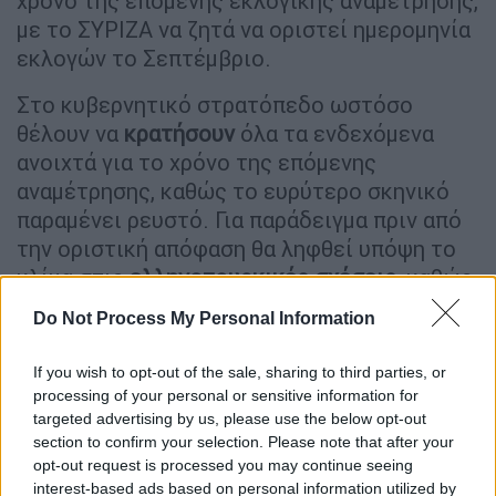
χρόνο της επόμενης εκλογικής αναμέτρησης,
με το ΣΥΡΙΖΑ να ζητά να οριστεί ημερομηνία
εκλογών το Σεπτέμβριο.
Στο κυβερνητικό στρατόπεδο ωστόσο
θέλουν να
κρατήσουν
όλα τα ενδεχόμενα
ανοιχτά για το χρόνο της επόμενης
αναμέτρησης, καθώς το ευρύτερο σκηνικό
παραμένει ρευστό. Για παράδειγμα πριν από
την οριστική απόφαση θα ληφθεί υπόψη το
κλίμα στις
ελληνοτουρκικές σχέσεις,
καθώς
αν ενταθούν οι προκλήσεις δεν είναι εύκολο
Do Not Process My Personal Information
η χώρα να πορεύεται από τη μία εκλογική
αναμέτρηση στην άλλη. Υπενθυμίζεται πως
If you wish to opt-out of the sale, sharing to third parties, or
οι επόμενες κάλπες θα γίνουν με την απλή
processing of your personal or sensitive information for
αναλογική και αν δεν προκύψει κυβέρνηση η
targeted advertising by us, please use the below opt-out
section to confirm your selection. Please note that after your
χώρα θα οδηγηθεί εκ νέου σε εκλογές (με
opt-out request is processed you may continue seeing
υπηρεσιακή κυβέρνηση).
interest-based ads based on personal information utilized by