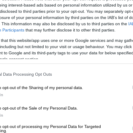
eing interest-based ads based on personal information utilized by us or
disclosed to third parties prior to your opt-out. You may separately opt-
losure of your personal information by third parties on the IAB’s list of
. This information may also be disclosed by us to third parties on the
IA
Participants
that may further disclose it to other third parties.
 that this website/app uses one or more Google services and may gath
including but not limited to your visit or usage behaviour. You may click 
 to Google and its third-party tags to use your data for below specifi
ogle consent section.
 το ΕΘΝΟΣ στη Google
l Data Processing Opt Outs
 άλλοι δέκα τραυματίστηκαν από
 του
Όσλο
, σύμφωνα με ανακοίνωση της
o opt-out of the Sharing of my personal data.
In
άλλα νορβηγικά μέσα ενημέρωσης
o opt-out of the Sale of my Personal Data.
μειώθηκε στη
«London Pub»
, ένα νυχτερινό
In
των
ομοφυλοφίλων
, που βρίσκεται σε
to opt-out of processing my Personal Data for Targeted
ing.