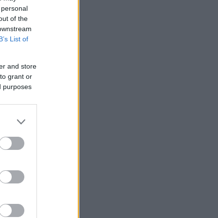
 personal
out of the
 downstream
B’s List of
er and store
to grant or
ed purposes