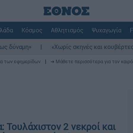
λάδα
Κόσμος
Αθλητισμός
Ψυχαγωγία
F
αμη»
«Χωρίς σκηνές και κουβέρτες σε ακρ
δα των εφημερίδων
|
➔ Μάθετε περισσότερα για τον καιρό
 Τουλάχιστον 2 νεκροί και