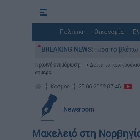
Πολιτική
Οικονομία
Ελ
ι outsider ήταν αδυναμία, τώρα το βλέπω ως δύν
BREAKING NEWS:
Πρωινή ενημέρωση:
➔ Δείτε τα πρωτοσέλι
σήμερα
┋
Κόσμος
┋
25.06.2022 07:46
Newsroom
Μακελειό στη Νορβηγία: