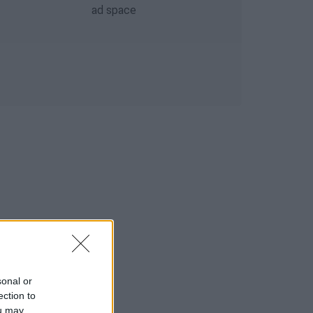
sonal or
ection to
ou may