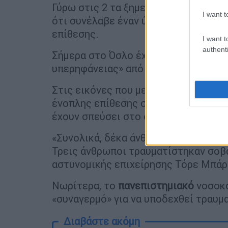
Γύρω στις 2 τα ξημερώματα (τοπική 
I want t
ότι συνέλαβε έναν ύποπτο, ενώ αδιε
επίθεσης.
I want t
authenti
Σήμερα στο Όσλο έχει προγραμματιστ
υπερηφάνειας» από τη ΛΟΑΤΚΙ κοινό
Στις εικόνες που μετέδωσαν τα
νορβ
ένοπλης επίθεσης στο νυχτερινό κέν
έχουν σπεύσει στο σημείο.
«Συνολικά, δέκα άνθρωποι δέχθηκαν 
Τρεις άνθρωποι τραυματίστηκαν σοβ
αστυνομικής επιχείρησης Τόρε Μπάρ
Νωρίτερα, το
πανεπιστημιακό
νοσοκο
«συναγερμό» για να υποδεχθεί τραυμα
Διαβάστε ακόμη