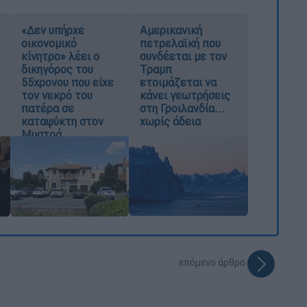
«Δεν υπήρχε
Αμερικανική
οικονομικό
πετρελαϊκή που
κίνητρο» λέει ο
συνδέεται με τον
δικηγόρος του
Τραμπ
55χρονου που είχε
ετοιμάζεται να
τον νεκρό του
κάνει γεωτρήσεις
πατέρα σε
στη Γροιλανδία...
καταψύκτη στον
χωρίς άδεια
Μυστρά
επόμενο άρθρο