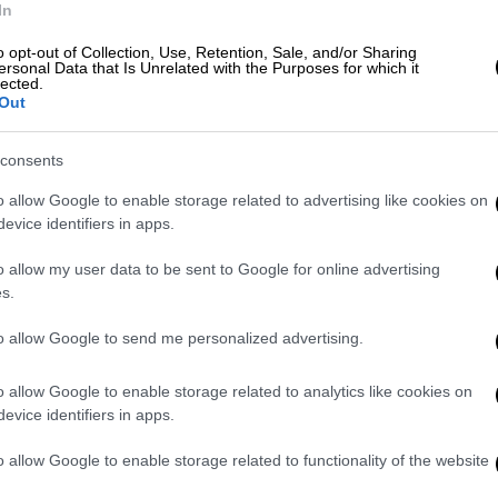
In
or the police to come and catch him,
o opt-out of Collection, Use, Retention, Sale, and/or Sharing
ersonal Data that Is Unrelated with the Purposes for which it
 the gay club
#Shooting
#Oslo
lected.
Out
)
June 25, 2022
consents
ενμπεργκ,
ο οποίος ήταν αυτόπτης
o allow Google to enable storage related to advertising like cookies on
evice identifiers in apps.
 να μπαίνει κρατώντας μια τσάντα. Έβγαλε
o allow my user data to be sent to Google for online advertising
s.
 στο NRK:
«Ήμουν έξω από το London Pub
βολισμό και χτυπήθηκα από θραύσματα
to allow Google to send me personalized advertising.
 πυροβολισμοί, οπότε βρήκα καταφύγιο στο
ω κι άλλα άτομα μαζί μου».
o allow Google to enable storage related to analytics like cookies on
evice identifiers in apps.
tatus/1540481348816740353?
o allow Google to enable storage related to functionality of the website