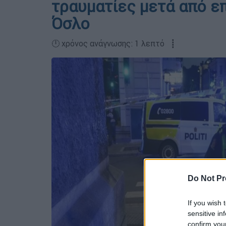
τραυματίες μετά από επ
Όσλο
🕛 χρόνος ανάγνωσης: 1 λεπτό ┋
Do Not Pr
If you wish 
sensitive in
confirm you