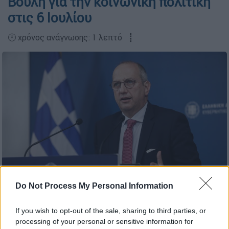
Βουλή για την κοινωνική πολιτική
στις 6 Ιουλίου
🕛 χρόνος ανάγνωσης: 1 λεπτό ┋
Do Not Process My Personal Information
ΓΙΑΝΝΗΣ ΠΑΝΑΓΟΠΟΥΛΟΣ/EUROKINISSI
If you wish to opt-out of the sale, sharing to third parties, or
processing of your personal or sensitive information for
Προσθέστε το ΕΘΝΟΣ στη Google