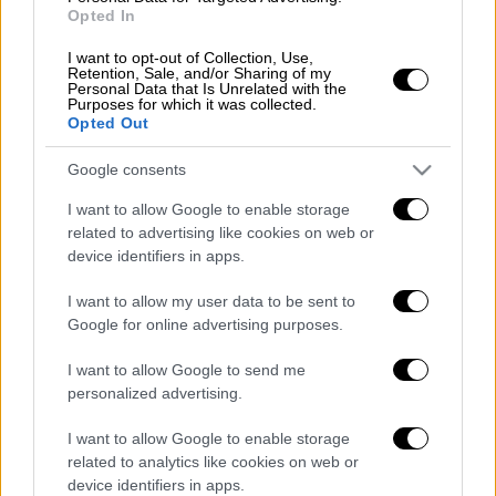
Opted In
σημείωσε- έχουν έντονο κοινωνικό
πρόσημο.
I want to opt-out of Collection, Use,
Retention, Sale, and/or Sharing of my
Personal Data that Is Unrelated with the
Όλες οι ειδήσεις
Purposes for which it was collected.
Opted Out
Ραφήνα: Έτσι συνέλαβαν οι αστυνομικοί
τους δράστες που ξυλοκόπησαν μέχρι
Google consents
θανάτου τον 42χρονο
I want to allow Google to enable storage
related to advertising like cookies on web or
Επιμένει ο Καλίν στις προκλητικές
device identifiers in apps.
δηλώσεις: «Η Ελλάδα παραβιάζει τους
νόμους στο Αιγαίο με την
I want to allow my user data to be sent to
Google for online advertising purposes.
στρατιωτικοποίηση των νησιών»
I want to allow Google to send me
Κορονοϊός: Εκτίμηση ακόμα και για 25.000
personalized advertising.
κρούσματα τη μέρα - Πρόταση από
Σαρηγιάννη για να επιστρέψουν υποχρεωτικά
I want to allow Google to enable storage
related to analytics like cookies on web or
οι μάσκες
device identifiers in apps.