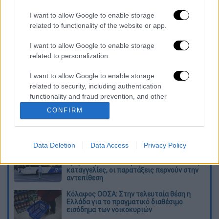
Billie Joe Armstrong: «Γ*** την Αμερική», ο
I want to allow Google to enable storage
frontman των Green Day απαρνιέται την
related to functionality of the website or app.
υπηκοότητά του
I want to allow Google to enable storage
Διαβάστε ακόμη
related to personalization.
Δημιούργησαν με AI νέους ιούς μέσα σε
I want to allow Google to enable storage
λίγες ώρες - Γιατί προβληματίζονται οι
related to security, including authentication
επιστήμονες
functionality and fraud prevention, and other
user protection.
CONFIRM
Σαν το τρομακτικό It: 15χρονο ντυμένος
κλόουν μαχαίρωσε μέχρι θανάτου
ηλικιωμένο - Τον κατέγραψε κάμερα
Data Deletion
Data Access
Privacy Policy
«Πόλεμος» για τους χρόνους των
δρομολογίων: Τα σωματεία απαντούν στις
καταγγελίες, οι παρατάξεις περνούν στην
αντεπίθεση
Κόλαφος ΟΟΣΑ: Στην τελευταία θέση η
Ελλάδα για το πραγματικό διαθέσιμο
εισόδημα των νοικοκυριών