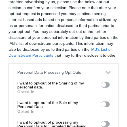
targeted advertising by us, please use the below opt-out
section to confirm your selection. Please note that after your
Τη διενέργεια
προ ημερησίας διάταξης
opt-out request is processed you may continue seeing
συζήτηση
στη
Βουλή
για την κοινωνική
interest-based ads based on personal information utilized by
us or personal information disclosed to third parties prior to
πολιτική στις 6 Ιουλίου, κατόπιν αιτήματος
your opt-out. You may separately opt-out of the further
του Πρωθυπουργού, προανήγγειλε ο
disclosure of your personal information by third parties on the
κυβερνητικός εκπρόσωπος,
Γιάννης
IAB’s list of downstream participants. This information may
Οικονόμου
, κατά τη διάρκεια της
also be disclosed by us to third parties on the
IAB’s List of
Downstream Participants
that may further disclose it to other
ενημέρωσης των
πολιτικών συντακτών
.
third parties.
«Στα τρία χρόνια που μεσολάβησαν,
Please note that this website/app uses one or more Google
Personal Data Processing Opt Outs
εφαρμόσαμε πολιτικές με έντονο κοινωνικό
services and may gather and store information including but
πρόσημο, που εξασφαλίσαμε χάρις στο
not limited to your visit or usage behaviour. You may click to
I want to opt-out of the Sharing of my
personal data.
grant or deny consent to Google and its third-party tags to
σχέδιό μας», σημείωσε και παράλληλα τόνισε
Opted In
use your data for below specified purposes in below Google
ότι αυτή θα είναι η κατεύθυνση της
consent section.
I want to opt-out of the Sale of my
συζήτησης στην
Ολομέλεια
.
Personal Data.
Opted In
Ο κ. Οικονόμου, μάλιστα, αναφέρθηκε σε 15
I want to opt-out of processing my
κυβερνητικά μέτρα τα οποία -όπως
Personal Data for Targeted Advertising.