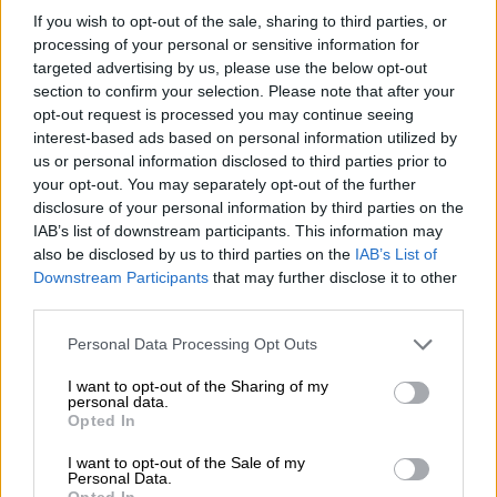
τους τραυματίες από τη βομβιστική επίθεση,
If you wish to opt-out of the sale, sharing to third parties, or
ανάμεσα στους οποίους ήταν και αυστριακοί
processing of your personal or sensitive information for
αξιωματικοί. Εκεί ο Φερδινάνδος θα πει
targeted advertising by us, please use the below opt-out
section to confirm your selection. Please note that after your
πικραμένος: «Έρχομαι στο Σαράγεβο για
opt-out request is processed you may continue seeing
επίσκεψη και με υποδέχεστε με βόμβες.
interest-based ads based on personal information utilized by
Απαράδεκτο
!»… Και πού να ήξερε τη
us or personal information disclosed to third parties prior to
συνέχεια. Είχαν περάσει κοντά δυο ώρες από
your opt-out. You may separately opt-out of the further
disclosure of your personal information by third parties on the
τη στιγμή που έσκασε η βόμβα στο πλήθος
IAB’s list of downstream participants. This information may
και οι επίδοξοι δολοφόνοι είχαν
also be disclosed by us to third parties on the
IAB’s List of
απογοητευτεί και εγκαταλείψει πια κάθε
Downstream Participants
that may further disclose it to other
προσπάθεια.
third parties.
Please note that this website/app uses one or more Google
Personal Data Processing Opt Outs
services and may gather and store information including but
not limited to your visit or usage behaviour. You may click to
I want to opt-out of the Sharing of my
personal data.
grant or deny consent to Google and its third-party tags to
Opted In
use your data for below specified purposes in below Google
consent section.
I want to opt-out of the Sale of my
video
Personal Data.
Opted In