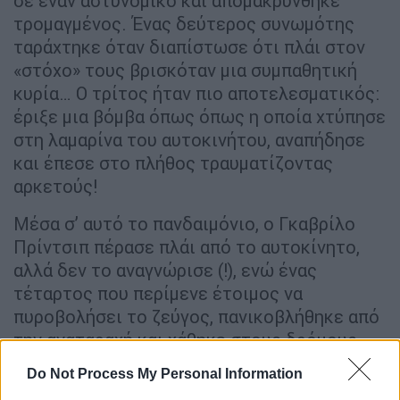
σε έναν αστυνομικό και απομακρύνθηκε
τρομαγμένος. Ένας δεύτερος συνωμότης
ταράχτηκε όταν διαπίστωσε ότι πλάι στον
«στόχο» τους βρισκόταν μια συμπαθητική
κυρία… Ο τρίτος ήταν πιο αποτελεσματικός:
έριξε μια βόμβα όπως όπως η οποία χτύπησε
στη λαμαρίνα του αυτοκινήτου, αναπήδησε
και έπεσε στο πλήθος τραυματίζοντας
αρκετούς!
Μέσα σ’ αυτό το πανδαιμόνιο, ο Γκαβρίλο
Πρίντσιπ πέρασε πλάι από το αυτοκίνητο,
αλλά δεν το αναγνώρισε (!), ενώ ένας
τέταρτος που περίμενε έτοιμος να
πυροβολήσει το ζεύγος, πανικοβλήθηκε από
την αναταραχή και χάθηκε στους δρόμους
του Σαράγεβο. Στο μεταξύ ο Αρχιδούκας
Do Not Process My Personal Information
έφτασε στο δημαρχείο για να επισκεφτεί