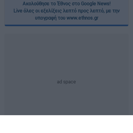
Ακολούθησε το Έθνος στο Google News!
Live όλες οι εξελίξεις λεπτό προς λεπτό, με την
υπογραφή του www.ethnos.gr