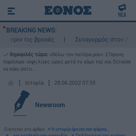
BREAKING NEWS:
ν τις βροχές
Συναγερμός στον Λυκαβηττό
δημοφιλές τώρα:
«Θέλω τον πατέρα μου»: 27χρονη
παρέσυρε νύφη λίγες ώρες μετά το γάμο της και ζητούσε
να πάει σπίτι...
┋
Ιστορία
┋
28.06.2022 07:55
Newsroom
Ενότητες στο άρθρο:
📌 Η ιστορία άρχισε σαν φάρσα...
📌 ... και κατέληξε σαν τραγωδία
📌 Τα Κάτοπτρα της ειρήνης