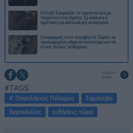
Η ΕΛΑΣ διαψεύδει το περιστατικό με
τουρίστα στην Κρήτη: Σε ενήλικη η
πρόταση για σεξουαλική συνεύρεση
Συναγερμός στον Λυκαβηττό: Σορός σε
προχωρημένη σήψη εντοπίστηκε κοντά
στους Αγίους Ισιδώρους
επόμενο
άρθρο
#TAGS
Α' Παγκόσμιος Πόλεμος
Σαράγεβο
Βερσαλλίες
ειδήσεις τώρα