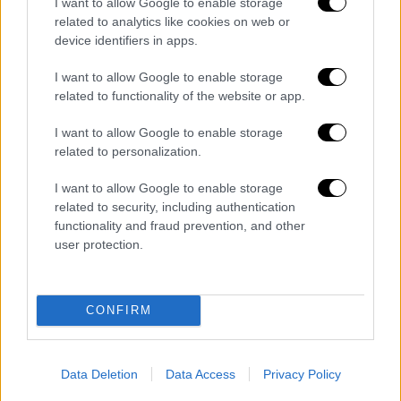
I want to allow Google to enable storage
προσπάθησε, αλλά… Η πρώτη σφαίρα
related to analytics like cookies on web or
εξοστρακίστηκε και χτύπησε τη Σοφία στην
device identifiers in apps.
κοιλιακή χώρα. Η δεύτερη σφαίρα πέτυχε
I want to allow Google to enable storage
τελικά τον στόχο της.
related to functionality of the website or app.
... και κατέληξε σαν τραγωδία
I want to allow Google to enable storage
related to personalization.
Ο Αρχιδούκας Φερδινάνδος χτυπημένος στο
λαιμό πέφτει νεκρός στην αγκαλιά της
I want to allow Google to enable storage
συζύγου του που χαροπαλεύει και πεθαίνει
related to security, including authentication
functionality and fraud prevention, and other
λίγη ώρα αργότερα . Ο στόχος είχε
user protection.
επιτευχθεί: Από το 1914 έως και το 1918
περίπου 40 κράτη από όλο τον κόσμο
παρασύρονται στη δίνη ενός από τους πιο
CONFIRM
πολύνεκρους πολέμους που γνώρισε ποτέ η
Γη
. Το σύνολο των θυμάτων έφτασε με
πρόχειρους υπολογισμούς στα
18,6
Data Deletion
Data Access
Privacy Policy
εκατομμύρια
ανθρώπους – 9,7 στρατιώτες