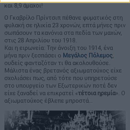
και 8,9 άμαχοι!
Ο Γκαβρίλο Πρίντσιπ πέθανε φυματικός στη
φυλακή σε ηλικία 23 χρονών, επτά μήνες πριν
σωπάσουν τα κανόνια στα πεδία των μαχών,
στις 28 Απριλίου του 1918.
Και η ειρωνεία: Την άνοιξη του 1914, ένα
μήνα πριν ξεσπάσει ο
Μεγάλος Πόλεμος
,
ουδείς φανταζόταν τι θα ακολουθούσε.
Μάλιστα ένας βρετανός αξιωματούχος είχε
σχολιάσει πως, από τότε που υπηρετούσε
στο υπουργείο των Εξωτερικών ποτέ δεν
είχε ξαναδεί να επικρατεί «
τέτοια ηρεμία
». Ο
αξιωματούχος έβλεπε μπροστά…