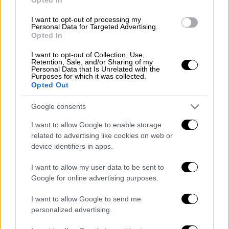
I want to opt-out of processing my
Personal Data for Targeted Advertising.
Opted In
Ο Πρίντσιπ δε, είχε πεινάσει διαβολεμένα
I want to opt-out of Collection, Use,
Retention, Sale, and/or Sharing of my
και είχε μπει να αγοράσει ένα σάντουιτς σε
Personal Data that Is Unrelated with the
ένα μαγαζί. Καθώς έβγαινε από το
Purposes for which it was collected.
Opted Out
ντελικατέσεν του Μόρις Σίλερ ο Πρίντσιπ
«έπεσε» πάνω στο αυτοκίνητο του
Google consents
Φερδινάνδου, που είχε μπει σε λάθος δρόμο
I want to allow Google to enable storage
αναζητώντας το νοσοκομείο της πόλης. Το
related to advertising like cookies on web or
αυτοκίνητο κινείτο με μικρή ταχύτητα,
device identifiers in apps.
δίχως φρουρούς πλάι του και με τον οδηγό
I want to allow my user data to be sent to
ταραγμένο να αναζητεί τη σωστή
Google for online advertising purposes.
κατεύθυνση. Τη… λύση έδωσε ο Πρίντσιπ.
Έβαλε το σάντουιτς στην τσέπη και έβγαλε
I want to allow Google to send me
το περίστροφο Μπράουνινγκ. Χωρίς
personalized advertising.
δισταγμό πυροβόλησε. Κι εδώ η μοίρα