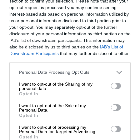
section to confirm your selection. Please note that after your
opt-out request is processed you may continue seeing
interest-based ads based on personal information utilized by
us or personal information disclosed to third parties prior to
your opt-out. You may separately opt-out of the further
Σαν Σήμερα
|
04.12.2025 00:00
disclosure of your personal information by third parties on the
Μετά 129 χρόνια, Πρόεδρος των ΗΠΑ
IAB’s list of downstream participants. This information may
also be disclosed by us to third parties on the
IAB’s List of
επισκέπτεται την Ευρώπη – H σοβαρή
Downstream Participants
that may further disclose it to other
αιτία του διατλαντικού ταξιδιού του
third parties.
Ουίλσον
Please note that this website/app uses one or more Google
Personal Data Processing Opt Outs
Ο Α’ Παγκόσμιος Πόλεμος είχε τελειώσει
services and may gather and store information including but
και ο 28ος Πρόεδρος των ΗΠΑ, θα περνούσε
not limited to your visit or usage behaviour. You may click to
I want to opt-out of the Sharing of my
personal data.
έξι μήνες, κατά διαστήματα, στην Ευρώπη.
grant or deny consent to Google and its third-party tags to
Opted In
use your data for below specified purposes in below Google
consent section.
I want to opt-out of the Sale of my
Personal Data.
Opted In
I want to opt-out of processing my
Personal Data for Targeted Advertising.
Opted In