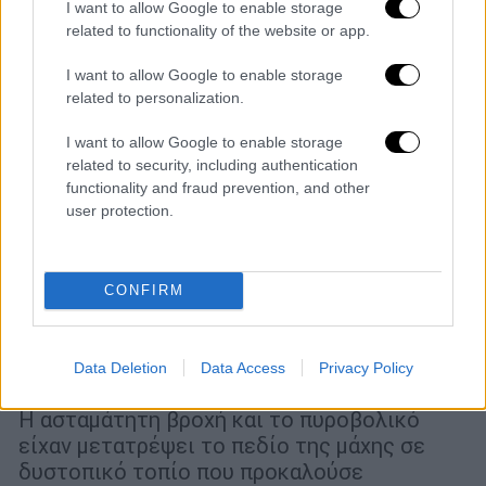
I want to allow Google to enable storage
related to functionality of the website or app.
I want to allow Google to enable storage
related to personalization.
I want to allow Google to enable storage
related to security, including authentication
functionality and fraud prevention, and other
user protection.
Σαν Σήμερα
|
06.11.2025 00:00
CONFIRM
Πολύ κακό για το τίποτα: η Μάχη του
Πασεντάλε και το μάταιο της
εξόντωσης μισού εκατομμυρίου
Data Deletion
Data Access
Privacy Policy
ανθρώπων
Η ασταμάτητη βροχή και το πυροβολικό
είχαν μετατρέψει το πεδίο της μάχης σε
δυστοπικό τοπίο που προκαλούσε