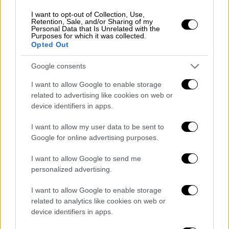
I want to opt-out of Collection, Use,
Retention, Sale, and/or Sharing of my
Personal Data that Is Unrelated with the
Purposes for which it was collected.
Opted Out
Google consents
I want to allow Google to enable storage
related to advertising like cookies on web or
device identifiers in apps.
Σαν Σήμερα
|
20.11.2025 00:00
Στη μάχη εκείνη ουδείς νίκησε- Μόνο ο
I want to allow my user data to be sent to
Θάνατος βγήκε κερδισμένος
Google for online advertising purposes.
Μάχη του Καμπρέ. Ακόμα μια πολύνεκρη
I want to allow Google to send me
αναμέτρηση...
personalized advertising.
I want to allow Google to enable storage
related to analytics like cookies on web or
device identifiers in apps.