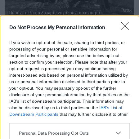
Πήραν το Ρούπελ χωρίς να ρίξουν μια σφαίρα
Do Not Process My Personal Information
Έτσι, οι Βούλγαροι ως σύμμαχοι των
Γερμανών, κατέλαβαν αμαχητί την περιοχή
If you wish to opt-out of the sale, sharing to third parties, or
της Ανατολικής Μακεδονίας, χωρίς καν να
processing of your personal or sensitive information for
υπάρχει εμπόλεμη κατάσταση μεταξύ
targeted advertising by us, please use the below opt-out
Ελλάδας και Βουλγαρίας.
section to confirm your selection. Please note that after your
opt-out request is processed you may continue seeing
Σφαγές και λεηλασίες
interest-based ads based on personal information utilized by
us or personal information disclosed to third parties prior to
Και άρχισε το απεχθές έργο των γειτόνων
your opt-out. You may separately opt-out of the further
μας, που στα χέρια τους έχουν δεινοπαθήσει
disclosure of your personal information by third parties on the
IAB’s list of downstream participants. This information may
η περιοχές της Μακεδονίας, όχι μόνο τότε,
also be disclosed by us to third parties on the
IAB’s List of
αλλά και πιο πριν – το 1912-13 - και στη
Downstream Participants
that may further disclose it to other
διάρκεια της κατοχής 1941-1944.
third parties.
Οι Βούλγαροι με εκτοπίσεις, ξυλοδαρμούς
Please note that this website/app uses one or more Google
Personal Data Processing Opt Outs
και δολοφονίες ανδρών, με απαγωγές
services and may gather and store information including but