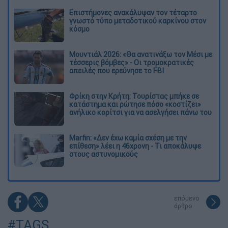
Επιστήμονες ανακάλυψαν τον τέταρτο
γνωστό τύπο μεταδοτικού καρκίνου στον
κόσμο
Μουντιάλ 2026: «Θα ανατινάξω τον Μέσι με
τέσσερις βόμβες» - Οι τρομοκρατικές
απειλές που ερεύνησε το FBI
Φρίκη στην Κρήτη: Τουρίστας μπήκε σε
κατάστημα και ρώτησε πόσο «κοστίζει»
ανήλικο κορίτσι για να ασελγήσει πάνω του
Marfin: «Δεν έχω καμία σχέση με την
επίθεση» λέει η 46χρονη - Τι αποκάλυψε
στους αστυνομικούς
επόμενο
άρθρο
#TAGS