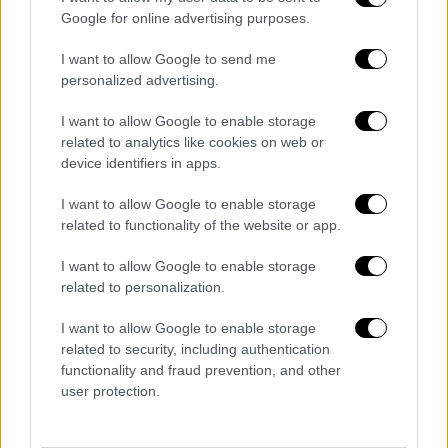
video
Google for online advertising purposes.
I want to allow Google to send me
personalized advertising.
I want to allow Google to enable storage
Μετά την αποβίβαση αγγλο-γαλλικών
related to analytics like cookies on web or
στρατευμάτων στη Θεσσαλονίκη τον
device identifiers in apps.
Οκτώβριο του 1915, γερμανο-βουλγαρικές
I want to allow Google to enable storage
δυνάμεις κατέλαβαν – καλύτερα τους
related to functionality of the website or app.
παραχωρήθηκε - το οχυρό Ρούπελ.
Ακολούθως στις 5 Αυγούστου 1916, αφού
I want to allow Google to enable storage
ζητήθηκε και έγινε αποδεκτό από τον
related to personalization.
βασιλιά Κωνσταντίνο και τον μετριοπαθή
I want to allow Google to enable storage
πρωθυπουργό Αλέξανδρο Ζαΐμη, γερμανο-
related to security, including authentication
βουλγαρικά στρατεύματα προωθήθηκαν
functionality and fraud prevention, and other
παράλληλα με το Στρυμόνα και μέχρι τα τέλη
user protection.
του μήνα ολοκλήρωσαν την κατάληψη της
Ανατολικής Μακεδονίας. Στις 6 Αυγούστου