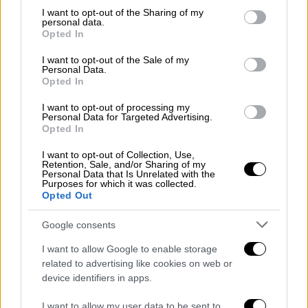
παιδιών, με βιασμούς γυναικών, με τη
not limited to your visit or usage behaviour. You may click to
I want to opt-out of the Sharing of my
personal data.
λεηλασία περιουσιών των Ελλήνων της
grant or deny consent to Google and its third-party tags to
Opted In
use your data for below specified purposes in below Google
Ανατολικής Μακεδονίας επιχείρησαν να
consent section.
I want to opt-out of the Sale of my
αλλοιώσουν την εθνολογική εικόνα της
Personal Data.
περιοχής με σκοπό στη συνέχεια να την
Opted In
προσαρτήσουν στο κράτος τους. Τραγική
I want to opt-out of processing my
συνέπεια αυτής τους της τακτικής: πάνω
Personal Data for Targeted Advertising.
Opted In
από 45.000 θύματα, που δεν χάθηκαν σε
μάχες πολέμου αλλά σε κατάσταση κατοχής,
I want to opt-out of Collection, Use,
Retention, Sale, and/or Sharing of my
υπήρξαν δηλαδή περισσότερα θύματα και
Personal Data that Is Unrelated with the
Purposes for which it was collected.
από την πρώτη (1912-1913) και από την τρίτη
Opted Out
(1941-1944) βουλγαρική κατοχή.
Google consents
I want to allow Google to enable storage
related to advertising like cookies on web or
device identifiers in apps.
I want to allow my user data to be sent to