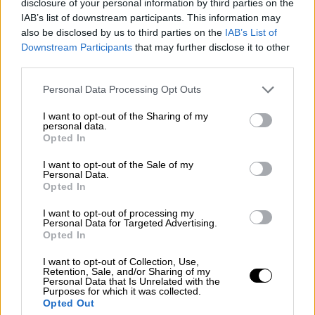
disclosure of your personal information by third parties on the
IAB’s list of downstream participants. This information may
video
also be disclosed by us to third parties on the
IAB’s List of
Downstream Participants
that may further disclose it to other
third parties.
Please note that this website/app uses one or more Google
Personal Data Processing Opt Outs
services and may gather and store information including but
Πού θα κινηθεί το γεωτρύπανο - Τα
not limited to your visit or usage behaviour. You may click to
I want to opt-out of the Sharing of my
personal data.
grant or deny consent to Google and its third-party tags to
σενάρια
Opted In
use your data for below specified purposes in below Google
consent section.
Σύμφωνα με το ρεπορτάζ της Γεωργίας
I want to opt-out of the Sale of my
Personal Data.
Γαραντζιώτη στο
OPEN
, δεν αποκλείεται
Opted In
μέσα στις επόμενες ώρες να
εκδοθεί
και η
I want to opt-out of processing my
τουρκική
NAVTEX
η οποία θα καθορίζει την
Personal Data for Targeted Advertising.
Opted In
περιοχή στην οποία θα κινηθεί το
γεωτρύπανο, χωρίς κανείς να μπορεί να
I want to opt-out of Collection, Use,
Retention, Sale, and/or Sharing of my
αποκλείει ότι όταν οι Τούρκοι μιλούν για
Personal Data that Is Unrelated with the
Purposes for which it was collected.
Μεσόγειο
, μπορεί να εννοούν και περιοχή
Opted Out
κοντά στο
Καστελόριζο
.