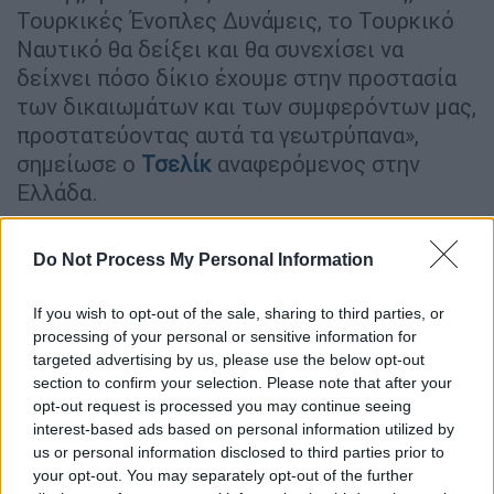
Τουρκικές Ένοπλες Δυνάμεις, το Τουρκικό
Ναυτικό θα δείξει και θα συνεχίσει να
δείχνει πόσο δίκιο έχουμε στην προστασία
των δικαιωμάτων και των συμφερόντων μας,
προστατεύοντας αυτά τα γεωτρύπανα»,
σημείωσε ο
Τσελίκ
αναφερόμενος στην
Ελλάδα.
Σε κάθε περίπτωση Αθήνα και Λευκωσία
Do Not Process My Personal Information
παρακολουθούν όλες τις τουρκικέ
ς
κινήσεις
στο πεδίο, ενώ υπάρχει σχέδιο για την άμεση
If you wish to opt-out of the sale, sharing to third parties, or
αντίδραση των ελληνικών
Ενόπλων
processing of your personal or sensitive information for
Δυνάμεων
εφόσον χρειαστεί.
targeted advertising by us, please use the below opt-out
section to confirm your selection. Please note that after your
opt-out request is processed you may continue seeing
interest-based ads based on personal information utilized by
us or personal information disclosed to third parties prior to
your opt-out. You may separately opt-out of the further