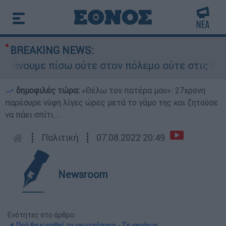
BREAKING NEWS:
νουμε πίσω ούτε στον πόλεμο ούτε στις διαπραγμ
δημοφιλές τώρα:
«Θέλω τον πατέρα μου»: 27χρονη
παρέσυρε νύφη λίγες ώρες μετά το γάμο της και ζητούσε
να πάει σπίτι...
┋
Πολιτική
┋
07.08.2022 20:49
Newsroom
Ενότητες στο άρθρο:
📌 Πού θα κινηθεί το γεωτρύπανο - Τα σενάρια