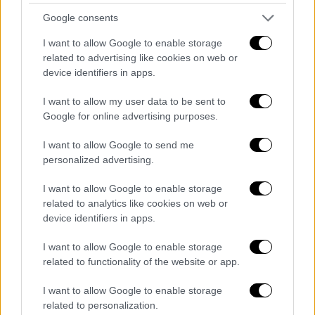
Google consents
Μιλώντας στην εκπομπή «Ώρα Ελλάδος» του
I want to allow Google to enable storage
OPEN, ο Αντιστράτηγος εν αποστρατεία
related to advertising like cookies on web or
Ιωάννης
Κρασσάς
σχολίασε ότι: «σύμφωνα με
device identifiers in apps.
τους Τούρκους αλλά και κάποιους Έλληνες,
το Καστελόριζο ανήκει στη Μεσόγειο δεν
I want to allow my user data to be sent to
Google for online advertising purposes.
ανήκει στο Αιγαίο». «Εμείς διακηρύσσουμε
ότι το Καστελόριζο έχει και ΑΟΖ και
I want to allow Google to send me
υφαλοκρηπίδα, γεωγραφικά είναι εκτός της
personalized advertising.
γραμμής που ορίζει το Αιγαίο Πέλαγος και οι
I want to allow Google to enable storage
Τούρκοι κατ΄ επανάληψη δηλώνουν ότι για
related to analytics like cookies on web or
εμάς δεν υφίσταται Καστελόριζο»,
device identifiers in apps.
ξεκαθάρισε.
I want to allow Google to enable storage
«Όταν λένε Μεσόγειο, για τους Τούρκους
related to functionality of the website or app.
εύκολη περιοχή σε εισαγωγικά είναι η
I want to allow Google to enable storage
περιοχή μεταξύ των τουρκικών ακτών και
related to personalization.
της Κύπρου, δηλαδή της Βόρειας Κύπρου»,