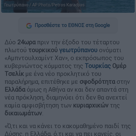
Γεωτρύπανο / AP Photo/Petros Karadjias
Προσθέστε το ΕΘΝΟΣ στη Google
Δύο
24ωρα
πριν την έξοδο του τέταρτου
πλωτού
τουρκικού
γεωτρύπανου
ονόματι
«Αμπντουλχαμίντ Χαν», ο εκπρόσωπος του
κυβερνώντος κόμματος της
Τουρκίας
Ομέρ
Τσελίκ
με ένα νέο προκλητικό του
παραλήρημα, επιτέθηκε με
σφοδρότητα
στην
Ελλάδα
όμως η Αθήνα αν και δεν απαντά στη
νέα πρόκληση, διαμηνύει ότι δεν θα ανεχτεί
καμία αμφισβήτηση των
κυριαρχικών
της
δικαιωμάτων
.
«Ό,τι και να κάνει το κακομαθημένο παιδί της
Δύσης, η Ελλάδα, ό,τι και να πει κανείς, οι