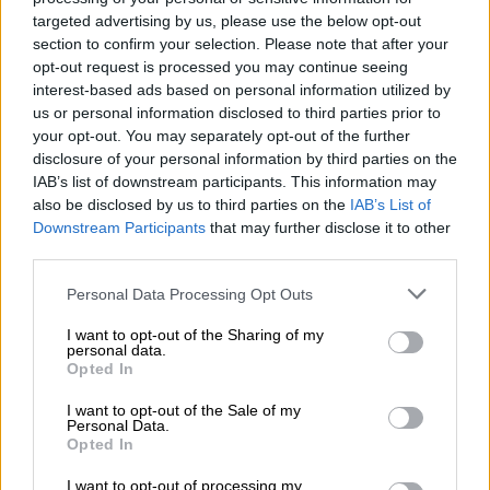
κατά της Ελλάδας, αφού η Ελλάδα
targeted advertising by us, please use the below opt-out
χρησιμοποιεί τους S-300.
section to confirm your selection. Please note that after your
opt-out request is processed you may continue seeing
Σοτζού: Δεν σε σώζει ούτε ο
interest-based ads based on personal information utilized by
us or personal information disclosed to third parties prior to
Μπάιντεν, ούτε ο Πούτιν
your opt-out. You may separately opt-out of the further
disclosure of your personal information by third parties on the
«Αν η Ελλάδα σε κλειδώνει με S-300, τότε
IAB’s list of downstream participants. This information may
εκτόξευσε κι εσύ τους
S-400
!», προτείνει το
also be disclosed by us to third parties on the
IAB’s List of
στέλεχος του CHP, Οζγκιούρ Οζέλ
σύμφωνα
Downstream Participants
that may further disclose it to other
με την Σοτζού.
third parties.
Please note that this website/app uses one or more Google
Personal Data Processing Opt Outs
«Μας κλείδωσαν με τους S-300. Ας
services and may gather and store information including but
απαντήσουμε. Πού είναι τα S-400 μας;
not limited to your visit or usage behaviour. You may click to
I want to opt-out of the Sharing of my
personal data.
Φωνάζατε σαν να είχε βάλει γκολ η εθνική
grant or deny consent to Google and its third-party tags to
Opted In
ομάδα, την ώρα που ερχόταν και
use your data for below specified purposes in below Google
consent section.
απογειωνόταν, πολλά λόγια ενώ το
I want to opt-out of the Sale of my
Personal Data.
αεροπλάνο ήταν στον αέρα. Πού είναι οι S-
Opted In
400;» ρώτησε ο Οζέλ.
I want to opt-out of processing my