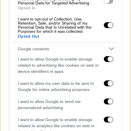
Personal Data for Targeted Advertising.
«Ήρθε η ώρα των εκλογών και θυμήθηκε τα
Opted In
νησιά», πρόσθεσε, κατηγορώντας τον
I want to opt-out of Collection, Use,
Ερντογάν ότι δεν μιλάει κατά των ΗΠΑ γιατί
Retention, Sale, and/or Sharing of my
Personal Data that Is Unrelated with the
«αυτή τη στιγμή δεν μπορούμε να το
Purposes for which it was collected.
κάνουμε, γιατί θέλουν να μείνουν στην
Opted Out
εξουσία
, να πείσουν τον Μπάιντεν, να
Google consents
βρούμε λεφτά, και να μείνουν άλλα 5 χρόνια
στην εξουσία. Ο λαός δεν τα τρώει αυτά.
I want to allow Google to enable storage
related to advertising like cookies on web or
Εσένα ούτε ο Μπάιντεν σε σώζει ούτε ο
device identifiers in apps.
Πούτιν. Δεν σε σώζει κανένας από την
κάλπη».
I want to allow my user data to be sent to
Google for online advertising purposes.
STAR: Ο Μητσοτάκης ζητιάνεψε
I want to allow Google to send me
στήριξη από τη Δύση
personalized advertising.
«Επιστολή ομολογία από την Αθήνα! Ο
I want to allow Google to enable storage
Μητσοτάκης ζητιάνεψε στήριξη από τη
related to analytics like cookies on web or