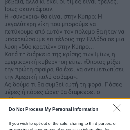
βέβαια, αλλά κι εκεί οι τιμές είναι τρελές.
Ίσως σκοντάψουν.
Η «συνέχεια» θα είναι στην Κύπρο; Η
μεγαλύτερη νίκη που μπορούμε να
πετύχουμε από αυτόν τον πόλεμο θα ήταν να
υποχρεώσουμε επιτέλους την Ελλάδα σε μια
λύση «δύο κρατών» στην Κύπρο...
Κατά τη διάρκεια της κρίσης των Ιμίων, η
αμερικανική κυβέρνηση είπε: «Όποιος ρίξει
την πρώτη σφαίρα, θα έχει να αντιμετωπίσει
την Αμερική πολύ σοβαρά»…
Ας δούμε τι θα συμβεί αυτή τη φορά. Πόσες
μέρες ή πόσες ώρες θα διαρκέσει ο
πόλεμος;»
Do Not Process My Personal Information
Την ίδια ώρα, η αντιπολίτευση προτρέπει
If you wish to opt-out of the sale, sharing to third parties, or
τον Ερντογάν να
ενεργοποιήσει
στους S-400
processing of your personal or sensitive information for