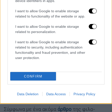
Δύση» αυτό γράφει
η τουρκική ιστοσελίδα
device identifiers in apps.
STAR
.
I want to allow Google to enable storage
Γενί Σαφάκ: Η Αθήνα ομολόγησε
related to functionality of the website or app.
I want to allow Google to enable storage
Ο Νίκος Δένδιας κι η Αθήνα απειλούν την
related to personalization.
Ευρώπη με έναν καινούριο
πόλεμο
όπως της
Ουκρανίας γράφει η
Γενί Σαφάκ
. Αναφέρεται
I want to allow Google to enable storage
στην επιστολή του ελληνικού ΥΠΕΞ προς
related to security, including authentication
functionality and fraud prevention, and other
τους διεθνείς οργανισμούς, που η Αθήνα
user protection.
γράφει ότι «διαφορετικά υπάρχει ο κίνδυνος
να βιωθεί ένα παρόμοιο γεγονός στην
ήπειρό μας».
CONFIRM
Γενί Σαφάκ: Ισραήλ-Ελλάδα συμμαχία
Data Deletion
Data Access
Privacy Policy
κατά του TB2!
Σύμφωνα με ένα ακόμα
άρθρο
της φιλο-