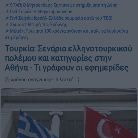
📌 STAR: Ο Μητσοτάκης ζητιάνεψε στήριξη από τη Δύση
📌 Γενί Σαφάκ: Η Αθήνα ομολόγησε
📌 Γενί Σαφάκ: Ισραήλ-Ελλάδα συμμαχία κατά του TB2!
📌 Χουριέτ: Η τιμή της Σμύρνης
📌 Μιλιέτ: Πριν από 100 χρόνια άνθισαν και πάλι τα λουλούδια
στη Σμύρνη
Τουρκία: Σενάρια ελληνοτουρκικού
πολέμου και κατηγορίες στην
Αθήνα - Τι γράφουν οι εφημερίδες
🕛 χρόνος ανάγνωσης: 5 λεπτά ┋