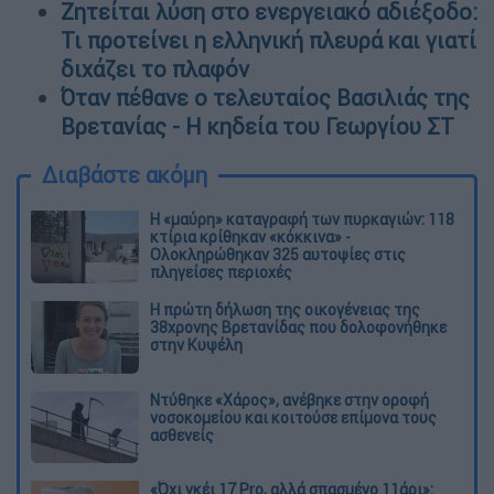
Ζητείται λύση στο ενεργειακό αδιέξοδο:
Τι προτείνει η ελληνική πλευρά και γιατί
διχάζει το πλαφόν
Όταν πέθανε ο τελευταίος Βασιλιάς της
Βρετανίας - Η κηδεία του Γεωργίου ΣΤ
Διαβάστε ακόμη
Η «μαύρη» καταγραφή των πυρκαγιών: 118
κτίρια κρίθηκαν «κόκκινα» -
Ολοκληρώθηκαν 325 αυτοψίες στις
πληγείσες περιοχές
Η πρώτη δήλωση της οικογένειας της
38χρονης Βρετανίδας που δολοφονήθηκε
στην Κυψέλη
Ντύθηκε «Χάρος», ανέβηκε στην οροφή
νοσοκομείου και κοιτούσε επίμονα τους
ασθενείς
«Όχι γκέι 17 Pro, αλλά σπασμένο 11άρι»: