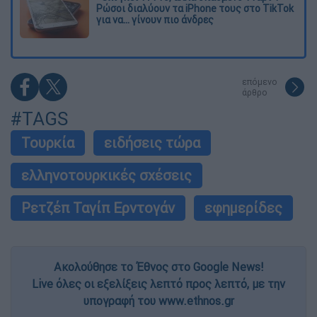
Ρώσοι διαλύουν τα iPhone τους στο TikTok
για να... γίνουν πιο άνδρες
επόμενο
άρθρο
#TAGS
Τουρκία
ειδήσεις τώρα
ελληνοτουρκικές σχέσεις
Ρετζέπ Ταγίπ Ερντογάν
εφημερίδες
Ακολούθησε το Έθνος στο Google News!
Live όλες οι εξελίξεις λεπτό προς λεπτό, με την
υπογραφή του www.ethnos.gr