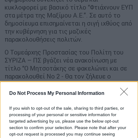
κυκλοφορεί με βασικό τίτλο “Φτιάχνουν ΕΥΠ
στα μέτρα της Μαξίμου Α.Ε.”. Σε αυτό το
δημοσίευμα επισημαίνεται η σιγή ιχθύος από
την κυβέρνηση για τις μαζικές
παρακολουθήσεις πολιτών.
Ο Τομεάρχης Προστασίας του Πολίτη του
ΣΥΡΙΖΑ – ΠΣ βγάζει νέα ανακοίνωση με
τίτλο “Ο Μητσοτάκης σε φακελώνει και σε
παρακολουθεί Νο 2 - Θα τον ζήλευε ο
αείμνηστος Νίκος Γρυλλάκης”, όπου μεταξύ
άλλων επεσήμανε ότι “η ακροδεξιά πρακτική
Do Not Process My Personal Information
του κ. Μητσοτάκη, η χειραγώγηση της ΕΥΠ
από τον κ. Μητσοτάκη δεν προσβάλει απλά
If you wish to opt-out of the sale, sharing to third parties, or
processing of your personal or sensitive information for
τη Δημοκρατία μας και τους δημοκρατικούς
targeted advertising by us, please use the below opt-out
θεσμούς, αλλά την ακυρώνει, όπως τις πιο
section to confirm your selection. Please note that after your
μαύρες πολιτικές περιόδους της χώρας μας”
opt-out request is processed you may continue seeing