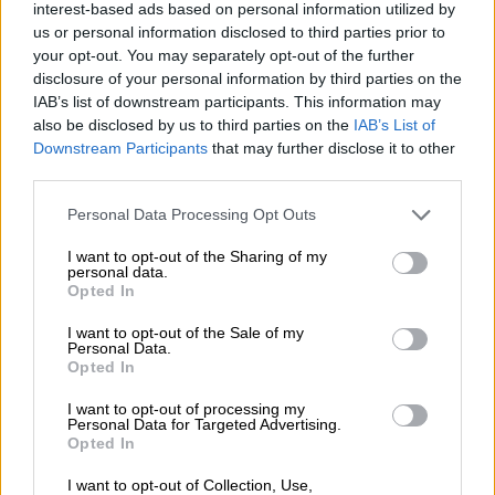
(
https://www.spirtzis.gr/o-mitsotakis-se-
interest-based ads based on personal information utilized by
us or personal information disclosed to third parties prior to
fakelonei-kai-se-parakolouthei-no2-tha-ton-
your opt-out. You may separately opt-out of the further
zileve-o-aeimnistos-nikos-gryllakis/
).
disclosure of your personal information by third parties on the
IAB’s list of downstream participants. This information may
Παράλληλα, ο τομεάρχης του ΣΥΡΙΖΑ ΠΣ
also be disclosed by us to third parties on the
IAB’s List of
ανακοινώνει ότι επικεφαλής δεκάδων
Downstream Participants
that may further disclose it to other
βουλευτών της αξιωματικής αντιπολίτευσης
third parties.
καταθέτει επίκαιρη ερώτηση προς τον
Please note that this website/app uses one or more Google
Personal Data Processing Opt Outs
Πρωθυπουργό με θέμα: “Παρακολουθήσεις
services and may gather and store information including but
και φακέλωμα από την ΕΥΠ – Αποκαλύψεις
not limited to your visit or usage behaviour. You may click to
I want to opt-out of the Sharing of my
personal data.
grant or deny consent to Google and its third-party tags to
της Εφημερίδας των Συντακτών”. Στην
Opted In
use your data for below specified purposes in below Google
ερώτηση αυτή οι βουλευτές του ΣΥΡΙΖΑ –
consent section.
I want to opt-out of the Sale of my
ΠΣ έθεταν σειρά ερωτημάτων και καλούσαν
Personal Data.
τον κ. Μητσοτάκη να δώσει απαντήσεις στο
Opted In
κοινοβούλιο (
https://www.spirtzis.gr/o-
I want to opt-out of processing my
mitsotakis-se-fakelonei-kai-se-parakolouthei-
Personal Data for Targeted Advertising.
Opted In
no2-tha-ton-zileve-o-aeimnistos-nikos-
gryllakis/
). Όπως καταγγέλλει, λίγη ώρα μετά,
I want to opt-out of Collection, Use,