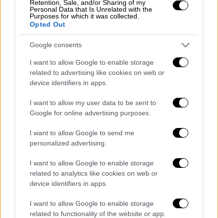
Retention, Sale, and/or Sharing of my
στις 17:17 της ίδιας μέρας, δέχεται από
Personal Data that Is Unrelated with the
Purposes for which it was collected.
άγνωστο αριθμό μήνυμα στο κινητό του
Opted Out
τηλέφωνο με τον μολυσμένο σύνδεσμο.
Google consents
Τέσσερις ημέρες μετά Παρασκευή 19
I want to allow Google to enable storage
Νοεμβρίου 2021 σε απογευματινή ώρα
related to advertising like cookies on web or
δέχεται νέα επίθεση και πάλι από άγνωστο
device identifiers in apps.
αριθμό που στόχευε στη μόλυνση του
I want to allow my user data to be sent to
κινητού του με το Predator. Στη
Google for online advertising purposes.
συγκεκριμένη μάλιστα περίπτωση, ο
σύνδεσμος στο μήνυμα ήταν ο ίδιος με τον
I want to allow Google to send me
οποίο μολύνθηκε το κινητό του Θανάση
personalized advertising.
Κουκάκη και επιχειρήθηκε να μολυνθεί το
I want to allow Google to enable storage
κινητό του Νίκου Ανδρουλάκη.
related to analytics like cookies on web or
device identifiers in apps.
Τι λένε στον ΣΥΡΙΖΑ
I want to allow Google to enable storage
«Αυτές οι εξελίξεις επιβεβαιώνουν τους
related to functionality of the website or app.