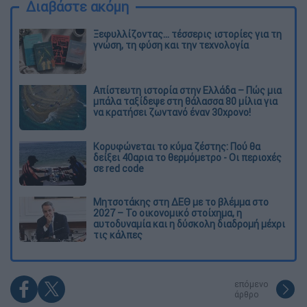
Διαβάστε ακόμη
Ξεφυλλίζοντας... τέσσερις ιστορίες για τη
γνώση, τη φύση και την τεχνολογία
Απίστευτη ιστορία στην Ελλάδα – Πώς μια
μπάλα ταξίδεψε στη θάλασσα 80 μίλια για
να κρατήσει ζωντανό έναν 30χρονο!
Κορυφώνεται το κύμα ζέστης: Πού θα
δείξει 40αρια το θερμόμετρο - Οι περιοχές
σε red code
Μητσοτάκης στη ΔΕΘ με το βλέμμα στο
2027 – Το οικονομικό στοίχημα, η
αυτοδυναμία και η δύσκολη διαδρομή μέχρι
τις κάλπες
επόμενο
άρθρο