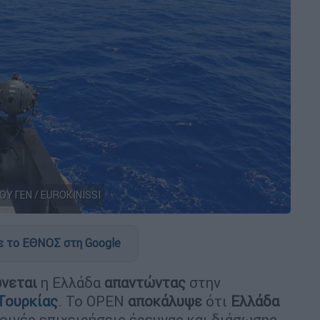
ΠΟΥ ΓΕΝ / EUROKINISSI
 το ΕΘΝΟΣ στη Google
νεται
η Ελλάδα
απαντώντας
στην
Τουρκίας
. Το OPEN
αποκάλυψε
ότι
Ελλάδα
οινές επιχειρήσεις έρευνας και διάσωσης