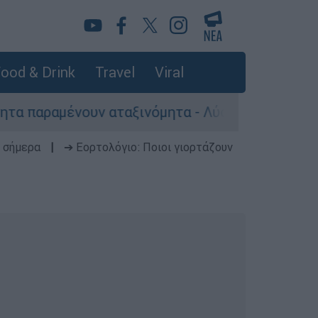
ood & Drink
Travel
Viral
ουν αταξινόμητα - Λύση αναζητά το υπουργείο
 σήμερα
|
➔ Εορτολόγιο: Ποιοι γιορτάζουν