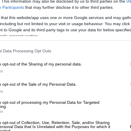
. This information may also be disclosed by us to third parties on the
IA
ε τον πιο ξεκάθαρο τρόπο την κοινή τους
Participants
that may further disclose it to other third parties.
και της σταθερότητας στην ευρύτερη
 that this website/app uses one or more Google services and may gath
ισμό τους στα όσα ορίζει το Διεθνές
including but not limited to your visit or usage behaviour. You may click 
 to Google and its third-party tags to use your data for below specifi
ogle consent section.
l Data Processing Opt Outs
o opt-out of the Sharing of my personal data.
In
o opt-out of the Sale of my Personal Data.
In
video
to opt-out of processing my Personal Data for Targeted
ing.
In
o opt-out of Collection, Use, Retention, Sale, and/or Sharing
ersonal Data that Is Unrelated with the Purposes for which it
lected.