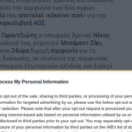
σχύει την συμφωνία των δύο χωρών.
ία
που
αποτελεί
«
κόκκινο
πανί
» για την
ουρκολιβική
ΑΟΖ
.
Γαραντζιώτη
, ο υπουργός Άμυνας
Νίκος
ομόλογό του, στρατηγό
Μοχάμεντ
Ζάκι
,
μενα
24ωρα
διμερή
συμφωνία
για τη
ι διάσωσης, σε συνέχεια της συμφωνίας
υπουργοί Εξωτερικών Δένδιας και Σούκρι
ι έχει αναγνωριστεί επίσημα στον
ΟΗΕ
.
ocess My Personal Information
ώρες κάνουν ξεκάθαρο στην Άγκυρα
, σε όλες
υ αλλά και στον
ΟΗΕ
πως το παράνομο
to opt-out of the sale, sharing to third parties, or processing of your per
 Πλέον στην περιοχή του παράνομου
formation for targeted advertising by us, please use the below opt-out s
Αιγυπτιακές δυνάμεις θα έχουν
μόνιμη
r selection. Please note that after your opt-out request is processed y
eing interest-based ads based on personal information utilized by us or
νεκπαιδεύσεις και όποτε απαιτηθεί θα
disclosed to third parties prior to your opt-out. You may separately opt-
και
διάσωσης
.
losure of your personal information by third parties on the IAB’s list of