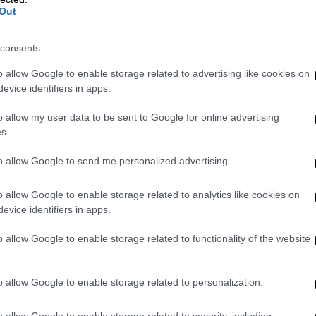
Out
consents
o allow Google to enable storage related to advertising like cookies on
ς μιλάμε στη γλώσσα που
evice identifiers in apps.
o allow my user data to be sent to Google for online advertising
s.
λλάδας προέβη ο
Τούρκος
πρόεδρος,
to allow Google to send me personalized advertising.
παντώντας σε ερωτήσεις
δημοσιογράφων
ριοδεία του στα Βαλκάνια, είπε ότι
μιλάει
o allow Google to enable storage related to analytics like cookies on
βαίνει.
evice identifiers in apps.
φνικά μια νύχτα»
κατά της Ελλάδας,
o allow Google to enable storage related to functionality of the website
α γίνει στρατιωτική επιχείρηση κατά της
 μιλούν απευθείας με την Τουρκία,
σχεδόν
o allow Google to enable storage related to personalization.
διαμαρτυρόμενοι συνεχώς για εμάς στον
ΑΤΟ
, του οποίου είμαστε ένα από τα
o allow Google to enable storage related to security, including