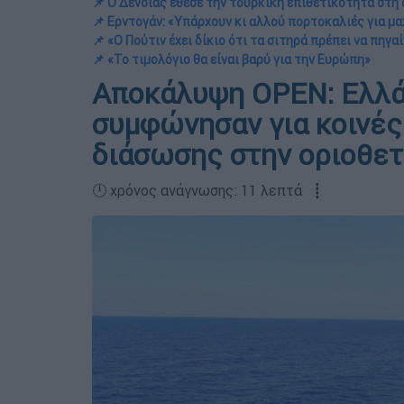
📌 Ο Δένδιας έθεσε την τουρκική επιθετικότητα στη
📌 Ερντογάν: «Υπάρχουν κι αλλού πορτοκαλιές για μ
📌 «Ο Πούτιν έχει δίκιο ότι τα σιτηρά πρέπει να πηγ
📌 «Το τιμολόγιο θα είναι βαρύ για την Ευρώπη»
Αποκάλυψη OPEN: Ελλά
συμφώνησαν για κοινές
διάσωσης στην οριοθε
🕛 χρόνος ανάγνωσης: 11 λεπτά ┋