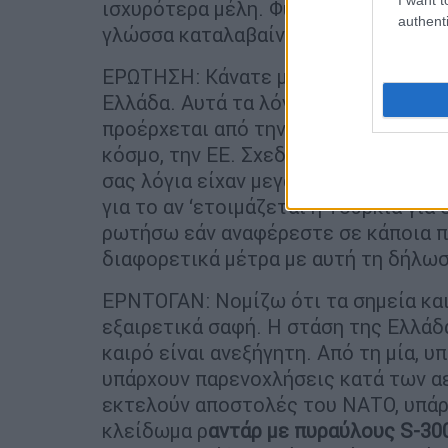
ισχυρότερα μέλη. Φυσικά, δεν είναι 
authenti
γλώσσα καταλαβαίνουν, ανοίγουμε πα
ΕΡΩΤΗΣΗ: Κάνατε μια δήλωση «Μπορε
Ελλάδα. Αυτά τα λόγια σας, αντί να 
προέρχεται από την Ελλάδα, έχουν λ
κόσμο, την ΕΕ. Σχεδόν καμία φωνή δε
σας λόγια είχαν μεγάλη απήχηση. Συγ
για το αν ‘ετοιμάζεται η Τουρκία για
ρωτήσω εάν αναφέρεστε σε κάποια π
διαφορετικά μέτρα με αυτή τη δήλωσ
ΕΡΝΤΟΓΑΝ: Νομίζω ότι τα σημεία και
εξαιρετικά σαφή. Η στάση της Ελλάδ
καιρό είναι ανεξήγητη. Από τη μία, 
υπάρχουν παρενοχλήσεις κατά των α
εκτελούν αποστολές του ΝΑΤΟ, υπάρ
κλείδωμα ρ
αντάρ με πυραύλους S-30