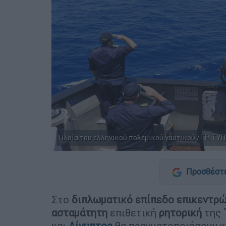
Πλοία του ελληνικού πολεμικού ναυτικού / ΓΡ. ΤΥ
Προσθέστε
Στο
διπλωματικό
επίπεδο
επικεντρώ
ασταμάτητη
επιθετική
ρητορική
της
και
Αίγυπτος
θα πραγματοποιήσουν κ