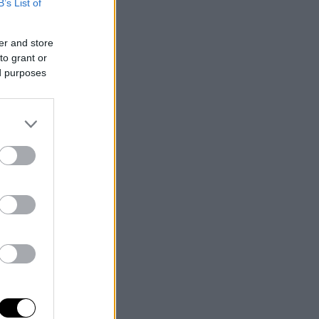
B’s List of
er and store
to grant or
ed purposes