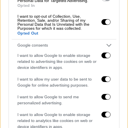
Personal Data for Targeted Advertising.
«
Καταδικάζουμε την απαράδεκτη και
Opted In
επικίνδυνη επίθεση
των αστυνομικών
I want to opt-out of Collection, Use,
δυνάμεων και των ΜΑΤ σε φοιτητές και
Retention, Sale, and/or Sharing of my
Personal Data that Is Unrelated with the
νεολαία σε συναυλία εντός του ΑΠΘ.
Purposes for which it was collected.
Αποτελεί συνέχεια του
μπαράζ καταστολής
Opted Out
και τρομοκρατίας που έχει εξαπολύσει η
Google consents
κυβέρνηση εδώ και μήνες», τονίζει από
πλευράς του το ΚΚΕ και προσθέτει:
I want to allow Google to enable storage
related to advertising like cookies on web or
«Αποδεικνύεται για άλλη μια φορά ότι ο
device identifiers in apps.
πραγματικός στόχος της κυβέρνησης δεν
I want to allow my user data to be sent to
είναι η προστασία των φοιτητών, αλλά ένα
Google for online advertising purposes.
πανεπιστήμιο - σιδηρόφραχτο για να
I want to allow Google to send me
προχωρά απρόσκοπτα η επιχειρηματική
personalized advertising.
λειτουργία του. Οι φοιτητές και οι
εργαζόμενοι έχουν αποδείξει ότι με την
I want to allow Google to enable storage
οργάνωση και τον
αγώνα
τους μπορούν να
related to analytics like cookies on web or
device identifiers in apps.
ακυρώσουν στην πράξη τα αντιλαϊκά σχέδια