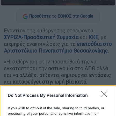
Προσθέστε το ΕΘΝΟΣ στη Google
Εναντίον της κυβέρνησης στρέφονται
ΣΥΡΙΖΑ-Προοδευτική Συμμαχία
και
ΚΚΕ
, με
αιχμηρές ανακοινώσεις για τα
επεισόδια στο
Αριστοτέλειο Πανεπιστήμιο Θεσσαλονίκης
.
«Η κυβέρνηση στην προσπάθειά της να
εγκαταστήσει την αστυνομία στο ΑΠΘ αλλά
και να αλλάξει ατζέντα, δημιουργεί
εντάσεις
και
καταφεύγει στην ωμή βία
κατά
φοιτητών/τριων
, κατά χιλιάδων κόσμου»,
αναφέρει στην ανακοίνωση του ο ΣΥΡΙΖΑ-
Do Not Process My Personal Information
ΠΣ.
If you wish to opt-out of the sale, sharing to third parties, or
Όπως προσθέτει, «Τα
πανεπιστήμια
δεν
processing of your personal or sensitive information for