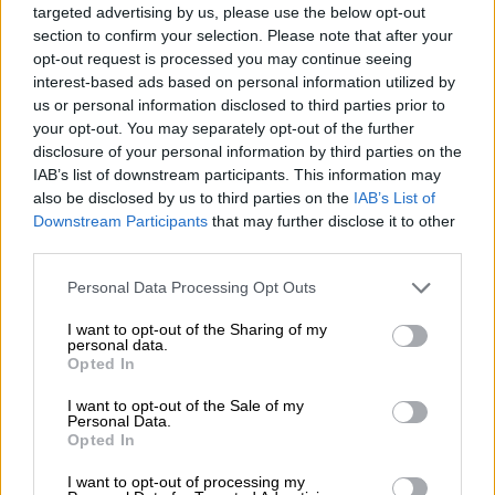
μπορούν λειτουργούν
υπό τον
φόβο της
targeted advertising by us, please use the below opt-out
section to confirm your selection. Please note that after your
καταστολής
, της βίας και των δακρυγόνων. Ο
opt-out request is processed you may continue seeing
αυταρχισμός της κυβέρνησης
Μητσοτάκη
interest-based ads based on personal information utilized by
δεν μπορεί να ελέγχει την ακαδημαϊκή ζωή
us or personal information disclosed to third parties prior to
και ελευθερία και να απειλεί την
your opt-out. You may separately opt-out of the further
disclosure of your personal information by third parties on the
αξιοπρέπεια των φοιτητών και των
IAB’s list of downstream participants. This information may
φοιτητριών που διαμαρτύρονται ειρηνικά, με
also be disclosed by us to third parties on the
IAB’s List of
βάση τις δημοκρατικές αποφάσεις των
Downstream Participants
that may further disclose it to other
Συλλόγων τους. Η απόσυρση των
third parties.
αστυνομικών δυνάμεων από το ΑΠΘ και η
Please note that this website/app uses one or more Google
Personal Data Processing Opt Outs
κατάργηση της πανεπιστημιακής αστυνομίας
services and may gather and store information including but
είναι ο
μόνος δρόμος
για να μπορέσει η
not limited to your visit or usage behaviour. You may click to
I want to opt-out of the Sharing of my
personal data.
grant or deny consent to Google and its third-party tags to
ακαδημαϊκή κοινότητα της πόλης να
Opted In
use your data for below specified purposes in below Google
λειτουργήσει ξανά με υγιείς και
consent section.
I want to opt-out of the Sale of my
δημοκρατικούς όρους».
Personal Data.
Opted In
Έντονη αντίδραση και από ΚΚΕ
I want to opt-out of processing my