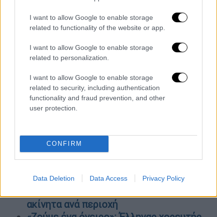
της κυβέρνησης».
I want to allow Google to enable storage
related to functionality of the website or app.
ΟΛΕΣ ΟΙ ΕΙΔΗΣΕΙΣ
I want to allow Google to enable storage
Προσωπικός γιατρός: Τα πέντε αγκάθια
related to personalization.
με την πρεμιέρα - Τα εμπόδια για τους
πολίτες
I want to allow Google to enable storage
related to security, including authentication
Νύχτα επεισοδίων στη Θεσσαλονίκη -
functionality and fraud prevention, and other
Διακοπή συναυλίας του Θανάση
user protection.
Παπακωνσταντίνου και καταγγελίες για
αναίτια χρήση χημικών
ΔΕΘ 2022: Οι έξι εθνικές
CONFIRM
προτεραιότητες του ΣΥΡΙΖΑ που θα
παρουσιάσει ο Αλέξης Τσίπρας
Φθηνή στέγη: Στεγαστικά δάνεια για
Data Deletion
Data Access
Privacy Policy
δυσεύρετα σπίτια - Τα διαθέσιμα
ακίνητα ανά περιοχή
«Ζούμε ένα όνειρο»: Έλληνας χορευτής