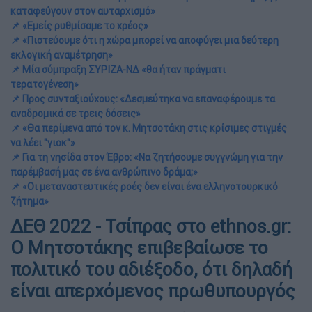
καταφεύγουν στον αυταρχισμό»
📌 «Εμείς ρυθμίσαμε το χρέος»
📌 «Πιστεύουμε ότι η χώρα μπορεί να αποφύγει μια δεύτερη
εκλογική αναμέτρηση»
📌 Μία σύμπραξη ΣΥΡΙΖΑ-ΝΔ «θα ήταν πράγματι
τερατογένεση»
📌 Προς συνταξιούχους: «Δεσμεύτηκα να επαναφέρουμε τα
αναδρομικά σε τρεις δόσεις»
📌 «Θα περίμενα από τον κ. Μητσοτάκη στις κρίσιμες στιγμές
να λέει "γιοκ"»
📌 Για τη νησίδα στον Έβρο: «Να ζητήσουμε συγγνώμη για την
παρέμβασή μας σε ένα ανθρώπινο δράμα;»
📌 «Οι μεταναστευτικές ροές δεν είναι ένα ελληνοτουρκικό
ζήτημα»
ΔΕΘ 2022 - Τσίπρας στο ethnos.gr:
Ο Μητσοτάκης επιβεβαίωσε το
πολιτικό του αδιέξοδο, ότι δηλαδή
είναι απερχόμενος πρωθυπουργός