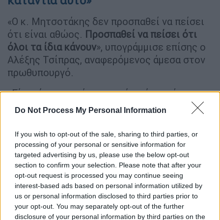
κατάντια αυτό»
«Ο κ. Μητσοτάκης δεν προσπαθεί να πείσει
ότι είναι αθώος.
Προσπαθεί να πείσει ότι
όλοι τα ίδια κάνουν
», υπογράμμισε επίσης ο
Αλέξης Τσίπρας, αναφερόμενος άμεσα στον
πρωθυπουργό.
«Είναι όμως κατάντια αυτό», τόνισε έπειτα.
Do Not Process My Personal Information
«Εύκολος στόχος» η μεσαία τάξη
Αναφερόμενος στη μεσαία τάξη, ο Αλέξης
If you wish to opt-out of the sale, sharing to third parties, or
processing of your personal or sensitive information for
Τσίπρας υπογράμμισε ότι «Δεν υπάρχει
targeted advertising by us, please use the below opt-out
αμφιβολία ότι η μεσαία τάξη ήταν ο
εύκολος
section to confirm your selection. Please note that after your
στόχος
όλη την περίοδο των μνημονίων.
opt-out request is processed you may continue seeing
Είχε τεράστιες απώλειες από το 2010-2015.
interest-based ads based on personal information utilized by
us or personal information disclosed to third parties prior to
Και τη δική μας περίοδο είχε επιβάρυνση,
your opt-out. You may separately opt-out of the further
την αδικήσαμε».
disclosure of your personal information by third parties on the