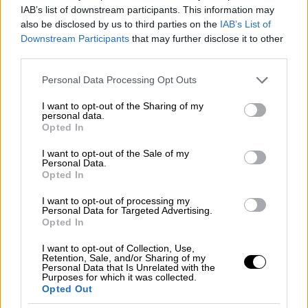
IAB’s list of downstream participants. This information may
Ωστόσο, τόνισε πως «
δεν ήταν επιλογή μας
»
also be disclosed by us to third parties on the
IAB’s List of
και «αδικήσαμε τη μεσαία τάξη διότι έπρεπε
Downstream Participants
that may further disclose it to other
να φέρουμε εις πέρας έναν εθνικό στόχο, να
third parties.
βγάλουμε τη χώρα από τα μνημόνια».
Please note that this website/app uses one or more Google
Personal Data Processing Opt Outs
services and may gather and store information including but
Αναφερόμενος στον εθνικό στόχο, ο κ.
not limited to your visit or usage behaviour. You may click to
I want to opt-out of the Sharing of my
Τσίπρας δήλωσε: «Έχουμε, λοιπόν, σήμερα
personal data.
grant or deny consent to Google and its third-party tags to
Opted In
στο ΣΥΡΙΖΑ έναν εθνικό στόχο, να
use your data for below specified purposes in below Google
consent section.
αποκαταστήσουμε τις όποιες αδικίες» και
I want to opt-out of the Sale of my
Personal Data.
είπε πως «Εμείς καταθέσαμε ένα
Opted In
ολοκληρωμένο, κοστολογημένο σχέδιο που
I want to opt-out of processing my
σκοπεύει να επιφέρει μία ουσιαστική
Personal Data for Targeted Advertising.
Opted In
ανακατεύθυνση των πόρων. Στη στρατηγική
της κυβέρνησης η μεσαία τάξη δεν είναι
I want to opt-out of Collection, Use,
Retention, Sale, and/or Sharing of my
πουθενά.
Αισχροκέρδεια πάνω στην
Personal Data that Is Unrelated with the
αισχροκέρδεια
».
Purposes for which it was collected.
Opted Out