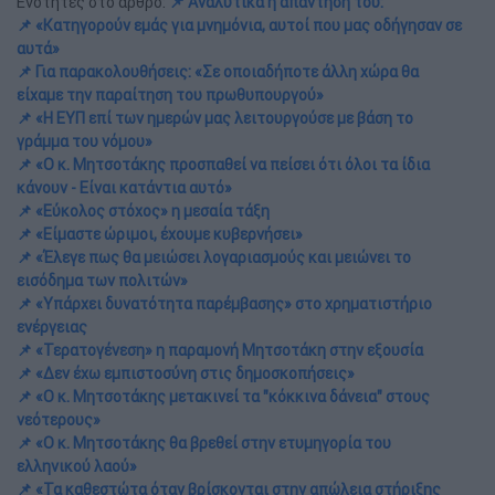
Ενότητες στο άρθρο:
📌 Αναλυτικά η απάντησή του:
📌 «Κατηγορούν εμάς για μνημόνια, αυτοί που μας οδήγησαν σε
αυτά»
📌 Για παρακολουθήσεις: «Σε οποιαδήποτε άλλη χώρα θα
είχαμε την παραίτηση του πρωθυπουργού»
📌 «Η ΕΥΠ επί των ημερών μας λειτουργούσε με βάση το
γράμμα του νόμου»
📌 «Ο κ. Μητσοτάκης προσπαθεί να πείσει ότι όλοι τα ίδια
κάνουν - Είναι κατάντια αυτό»
📌 «Εύκολος στόχος» η μεσαία τάξη
📌 «Είμαστε ώριμοι, έχουμε κυβερνήσει»
📌 «Έλεγε πως θα μειώσει λογαριασμούς και μειώνει το
εισόδημα των πολιτών»
📌 «Υπάρχει δυνατότητα παρέμβασης» στο χρηματιστήριο
ενέργειας
📌 «Τερατογένεση» η παραμονή Μητσοτάκη στην εξουσία
📌 «Δεν έχω εμπιστοσύνη στις δημοσκοπήσεις»
📌 «Ο κ. Μητσοτάκης μετακινεί τα "κόκκινα δάνεια" στους
νεότερους»
📌 «Ο κ. Μητσοτάκης θα βρεθεί στην ετυμηγορία του
ελληνικού λαού»
📌 «Τα καθεστώτα όταν βρίσκονται στην απώλεια στήριξης