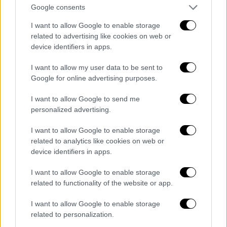
«Είμαστε ώριμοι, έχουμε κυβερνήσει»
Google consents
Σχετικά με την οικονομική πολιτική που θα
I want to allow Google to enable storage
«υιοθετήσει» ο ΣΥΡΙΖΑ αν κερδίσει τις
related to advertising like cookies on web or
εκλογές, ο πρόεδρος της αξιωματικής
device identifiers in apps.
αντιπολίτευσης υπογράμμισε ότι «
Είμαστε
I want to allow my user data to be sent to
ώριμοι, έχουμε κυβερνήσει
. Υπάρχει άλλος
Google for online advertising purposes.
δρόμος και είμαστε αποφασισμένοι να τον
I want to allow Google to send me
ακολουθήσουμε αν ο ελληνικός λαός μας
personalized advertising.
επιλέξει».
I want to allow Google to enable storage
Όπως πρόσθεσε, «Έχουμε
απόλυτη
related to analytics like cookies on web or
βεβαιότητα
ότι
υπάρχει και άλλος δρόμος
device identifiers in apps.
από αυτόν της ενίσχυσης των ανισοτήτων
I want to allow Google to enable storage
και αυτόν τον δρόμο έχουμε διαλέξει».
related to functionality of the website or app.
«Έλεγε πως θα μειώσει λογαριασμούς
I want to allow Google to enable storage
και μειώνει το εισόδημα των
related to personalization.
πολιτών»