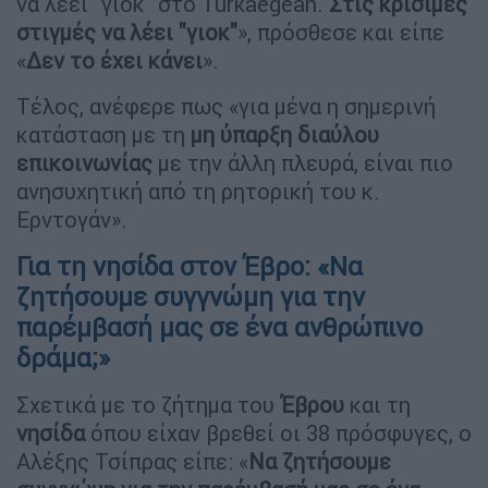
να λέει "γιοκ" στο Turkaegean.
Στις κρίσιμες
στιγμές να λέει "γιοκ"
», πρόσθεσε και είπε
«
Δεν το έχει κάνει
».
Τέλος, ανέφερε πως «για μένα η σημερινή
κατάσταση με τη
μη ύπαρξη διαύλου
επικοινωνίας
με την άλλη πλευρά, είναι πιο
ανησυχητική από τη ρητορική του κ.
Ερντογάν».
Για τη νησίδα στον Έβρο: «Να
ζητήσουμε συγγνώμη για την
παρέμβασή μας σε ένα ανθρώπινο
δράμα;»
Σχετικά με το ζήτημα του
Έβρου
και τη
νησίδα
όπου είχαν βρεθεί οι 38 πρόσφυγες, ο
Αλέξης Τσίπρας είπε: «
Να ζητήσουμε