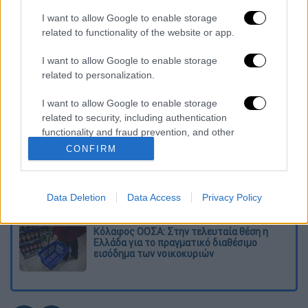
πρώτο επεισόδιο
I want to allow Google to enable storage
related to functionality of the website or app.
Διαβάστε ακόμη
I want to allow Google to enable storage
Δημιούργησαν με AI νέους ιούς μέσα σε
λίγες ώρες - Γιατί προβληματίζονται οι
related to personalization.
επιστήμονες
I want to allow Google to enable storage
related to security, including authentication
Σαν το τρομακτικό It: 15χρονο ντυμένος
κλόουν μαχαίρωσε μέχρι θανάτου
functionality and fraud prevention, and other
ηλικιωμένο - Τον κατέγραψε κάμερα
user protection.
CONFIRM
«Πόλεμος» για τους χρόνους των
δρομολογίων: Τα σωματεία απαντούν στις
καταγγελίες, οι παρατάξεις περνούν στην
Data Deletion
Data Access
Privacy Policy
αντεπίθεση
Κόλαφος ΟΟΣΑ: Στην τελευταία θέση η
Ελλάδα για το πραγματικό διαθέσιμο
εισόδημα των νοικοκυριών