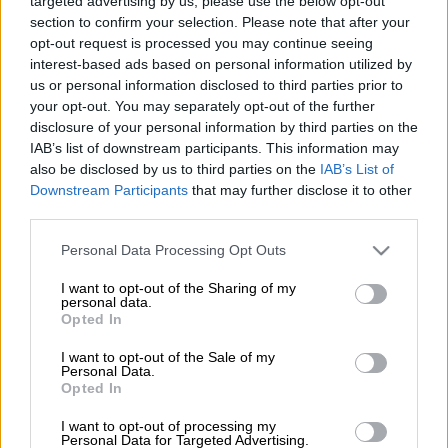
targeted advertising by us, please use the below opt-out
Κυριάκος Μητσοτάκης στη ΔΕΘ (AP)
section to confirm your selection. Please note that after your
opt-out request is processed you may continue seeing
interest-based ads based on personal information utilized by
Προσθέστε το ΕΘΝΟΣ στη Google
us or personal information disclosed to third parties prior to
your opt-out. You may separately opt-out of the further
disclosure of your personal information by third parties on the
Ο
Κυριάκος Μητσοτάκης
θα μεταβεί αύριο
IAB’s list of downstream participants. This information may
Σάββατο, 1 Οκτωβρίου, στη
Σόφια
της
also be disclosed by us to third parties on the
IAB’s List of
Βουλγαρίας.
Downstream Participants
that may further disclose it to other
third parties.
Ο σκοπός της επίσκεψης
Please note that this website/app uses one or more Google
Personal Data Processing Opt Outs
services and may gather and store information including but
Σκοπός της επίσκεψής του Κυριάκου
not limited to your visit or usage behaviour. You may click to
I want to opt-out of the Sharing of my
Μητσοτάκη στη χώρα δεν είναι άλλος από
personal data.
grant or deny consent to Google and its third-party tags to
Opted In
την
τελετή έναρξης
της εμπορικής
use your data for below specified purposes in below Google
λειτουργίας του διασυνδετήριου
αγωγού
consent section.
I want to opt-out of the Sale of my
Personal Data.
φυσικού αερίου
Ελλάδας - Βουλγαρίας IGB
,
Opted In
όπως αναφέρει το γραφείο τύπου του
πρωθυπουργού.
I want to opt-out of processing my
Personal Data for Targeted Advertising.