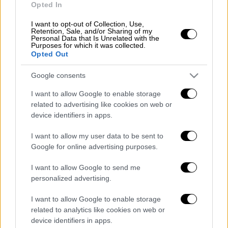
Opted In
ΟΛΕΣ ΟΙ ΕΙΔΗΣΕΙΣ
I want to opt-out of Collection, Use,
Retention, Sale, and/or Sharing of my
Προσαρτώνται στη Ρωσία 4 ουκρανικές
Personal Data that Is Unrelated with the
επαρχίες – Επίθεση Πούτιν στη Δύση,
Purposes for which it was collected.
Opted Out
πυρηνικές απειλές, αλλά και ετοιμότητα
για «απευθείας διαπραγματεύσεις με την
Google consents
Ουκρανία»
I want to allow Google to enable storage
Όσα έχουν γίνει μέχρι στιγμής γνωστά
related to advertising like cookies on web or
για το «σαμποτάζ» στους Nord Stream –
device identifiers in apps.
Ποιος κατηγορείται και για ποιο λόγο;
I want to allow my user data to be sent to
Καβάλα: Σκότωσε τη σύντροφο και το
Google for online advertising purposes.
μωρό τους για την επιμέλεια - Είχαν
χωρίσει και εκείνη ήθελε να
I want to allow Google to send me
επιστρέψουν στη Γερμανία
personalized advertising.
Κόκκινο Ποτάμι: Η συνέχεια της
I want to allow Google to enable storage
καθηλωτικής σειράς του Open την
related to analytics like cookies on web or
Κυριακή 2 Οκτωβρίου - Τι θα δούμε στο
device identifiers in apps.