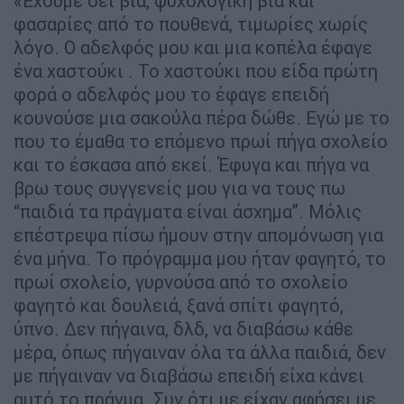
«Έχουμε δει βία, ψυχολογική βία και
φασαρίες από το πουθενά, τιμωρίες χωρίς
λόγο. Ο αδελφός μου και μια κοπέλα έφαγε
ένα χαστούκι . Το χαστούκι που είδα πρώτη
φορά ο αδελφός μου το έφαγε επειδή
κουνούσε μια σακούλα πέρα δώθε. Εγώ με το
που το έμαθα το επόμενο πρωί πήγα σχολείο
και το έσκασα από εκεί. Έφυγα και πήγα να
βρω τους συγγενείς μου για να τους πω
“παιδιά τα πράγματα είναι άσχημα”. Μόλις
επέστρεψα πίσω ήμουν στην απομόνωση για
ένα μήνα. Το πρόγραμμα μου ήταν φαγητό, το
πρωί σχολείο, γυρνούσα από το σχολείο
φαγητό και δουλειά, ξανά σπίτι φαγητό,
ύπνο. Δεν πήγαινα, δλδ, να διαβάσω κάθε
μέρα, όπως πήγαιναν όλα τα άλλα παιδιά, δεν
με πήγαιναν να διαβάσω επειδή είχα κάνει
αυτό το πράγμα. Συν ότι με είχαν αφήσει με