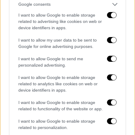
Τα επόμενα βήματα της εισαγγελίας
Google consents
I want to allow Google to enable storage
Πρώην εργαζόμενος
σε δομή της
Κιβωτού
related to advertising like cookies on web or
του Κόσμου
βρέθηκε τη Δευτέρα στην
device identifiers in apps.
Εισαγγελία Ανηλίκων προκειμένου να
I want to allow my user data to be sent to
καταθέσει
στις Εισαγγελείς που ερευνούν
Google for online advertising purposes.
τις
καταγγελίες
για
κακοποιήσεις
φιλοξενούμενων παιδιών από πρόσωπα του
I want to allow Google to send me
ΜΚΟ.
personalized advertising.
Ο μάρτυρας, που στο παρελθόν έχει εργαστεί
I want to allow Google to enable storage
related to analytics like cookies on web or
για την Κιβωτό, είναι από τα πρόσωπα τους
device identifiers in apps.
ισχυρισμούς των οποίων θα
εξετάσουν
ενδελεχώς
οι Εισαγγελείς Ανηλίκων που
I want to allow Google to enable storage
ερευνούν την ενδεχόμενη διάπραξη των
related to functionality of the website or app.
αδικημάτων της κατάχρησης ανηλίκου σε
I want to allow Google to enable storage
ασέλγεια, που διώκεται σε βαθμό
related to personalization.
κακουργήματος και του πλημμελήματος της