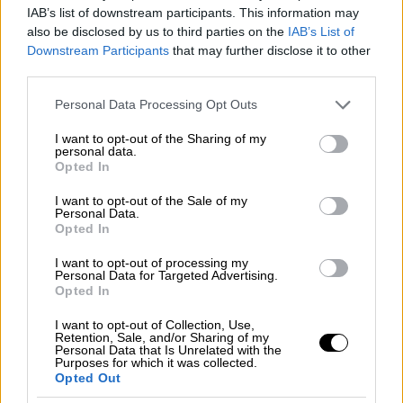
αποτύχεις θα γίνεις πρεζάκιας σαν τους
IAB’s list of downstream participants. This information may
also be disclosed by us to third parties on the
IAB’s List of
γονείς σου και θα έρχεσαι ξανά να ζητάς τη
Downstream Participants
that may further disclose it to other
βοήθεια της Κιβωτού. Ναι εγώ έγινα 18 και
third parties.
είπα παιδιά πάω να βρω τον δρόμο μου
Please note that this website/app uses one or more Google
ευχαριστώ και φεύγω. Ο πατέρας μου που
Personal Data Processing Opt Outs
services and may gather and store information including but
κινήθηκε να με πάρει δεν έβγαλε άκρη ποτέ.
not limited to your visit or usage behaviour. You may click to
I want to opt-out of the Sharing of my
Εννοείται πως εμπόδιο έμπαινε η κιβωτός».
personal data.
grant or deny consent to Google and its third-party tags to
Opted In
use your data for below specified purposes in below Google
consent section.
I want to opt-out of the Sale of my
Personal Data.
Opted In
I want to opt-out of processing my
Personal Data for Targeted Advertising.
Opted In
I want to opt-out of Collection, Use,
Retention, Sale, and/or Sharing of my
Personal Data that Is Unrelated with the
Purposes for which it was collected.
Opted Out