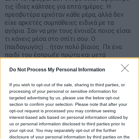
τις ίδιες κάλτσες για επτά ημέρες. Η
πρεσβυτέρα ερχόταν κάθε μέρα, αλλά δεν
είχε αρκετές συμπάθειες ειδικά με τα
αγόρια. Σαν να μην τους ένοιαζε ποιος είσαι
τι κάνεις μέσα στο σπίτι σου. Ο
(παιδαγωγός) .. ήταν πολύ βίαιος. Πχ ένα
παιδί του έσπρωξε πρώτα και μετά
αντέδρασε το παιδί.. Στη συνέχεια είχε
Do Not Process My Personal Information
τσακωμούς με παιδαγωγούς, με παιδιά, με
οποιονδήποτε ήταν γύρω του. Ο ξεκίνησε ως
If you wish to opt-out of the sale, sharing to third parties, or
αποθηκάριος στη συνέχεια έγινε παιδαγωγός
processing of your personal or sensitive information for
με κπ μαγικό τρόπο. Φυσικά, και τον αδελφό
targeted advertising by us, please use the below opt-out
μου τον έχει ξαναχτυπήσει και άλλο ένα
section to confirm your selection. Please note that after your
παιδί. Τραμπούκιζαν ανήλικα. Σίγουρα
opt-out request is processed you may continue seeing
interest-based ads based on personal information utilized by
πολλές φορές σε έχουν κάνει να νιώσεις
us or personal information disclosed to third parties prior to
άσχημα. Θυμάμαι μια χαρακτηριστική στιγμή
your opt-out. You may separately opt-out of the further
πριν φύγω από την Κιβωτό μου είπε εσύ θα
disclosure of your personal information by third parties on the