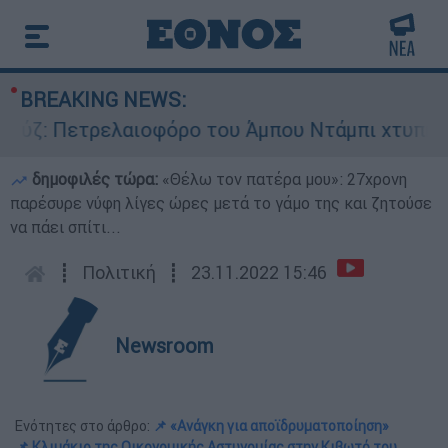
BREAKING NEWS:
ελαιοφόρο του Άμπου Ντάμπι χτυπήθηκε από πύρ
δημοφιλές τώρα:
«Θέλω τον πατέρα μου»: 27χρονη
παρέσυρε νύφη λίγες ώρες μετά το γάμο της και ζητούσε
να πάει σπίτι...
┋
Πολιτική
┋
23.11.2022 15:46
Newsroom
Ενότητες στο άρθρο:
📌 «Ανάγκη για αποϊδρυματοποίηση»
📌 Κλιμάκιο της Οικονομικής Αστυνομίας στην Κιβωτό του