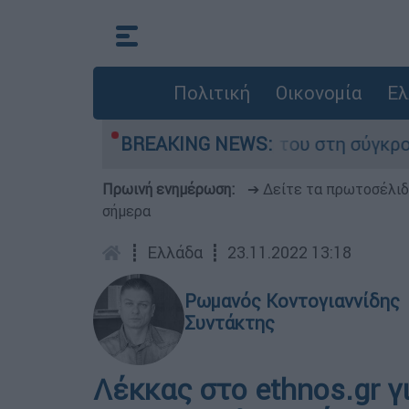
Πολιτική
Οικονομία
Ελ
Δαμίγο που έχασε τη ζωή του στη σύγκρουση ελ
BREAKING NEWS:
Πρωινή ενημέρωση:
➔ Δείτε τα πρωτοσέλι
σήμερα
┋
Ελλάδα
┋
23.11.2022 13:18
Ρωμανός Κοντογιαννίδης
Συντάκτης
Λέκκας στο ethnos.gr γ