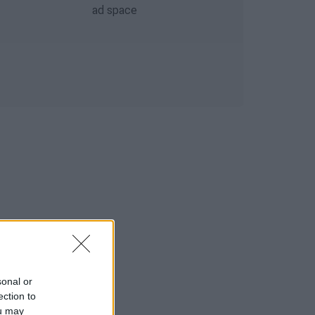
sonal or
ection to
ou may