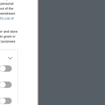
 personal
out of the
 downstream
B’s List of
er and store
to grant or
ed purposes