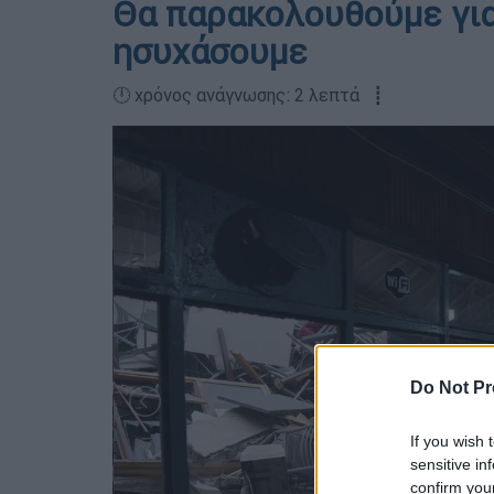
Θα παρακολουθούμε για
ησυχάσουμε
🕛 χρόνος ανάγνωσης: 2 λεπτά ┋
Do Not Pr
If you wish 
sensitive in
confirm you