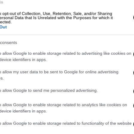
εισμική ακολουθία στα
ρήγματα
στην
In
και
μακροπρόθεσμα
.
o opt-out of Collection, Use, Retention, Sale, and/or Sharing
ersonal Data that Is Unrelated with the Purposes for which it
lected.
ο καθηγητής Διαχείρισης Φυσικών
Out
ιστριακού Πανεπιστημίου Αθηνών (
ΕΚΠΑ
)
εισμικού Σχεδιασμού και Προστασίας
consents
o allow Google to enable storage related to advertising like cookies on
έδωσε τον σεισμό των
6 βαθμών της
evice identifiers in apps.
ου 200 χιλιομέτρων ανατολικά της
o allow my user data to be sent to Google for online advertising
α σχέση με τα ρήγματα που βρίσκονται στον
s.
to allow Google to send me personalized advertising.
χούμε για το
σεισμό
των
6 βαθμών
που
ία
. Ωστόσο, το φαινόμενο πρέπει να το
o allow Google to enable storage related to analytics like cookies on
ένου να
ησυχάσουμε
. Αυτό διότι η σεισμική
evice identifiers in apps.
 αργά και μακροπρόθεσμα και όχι
o allow Google to enable storage related to functionality of the website
ο διάστημα
να σημειώνονται 2-3 σημαντικοί