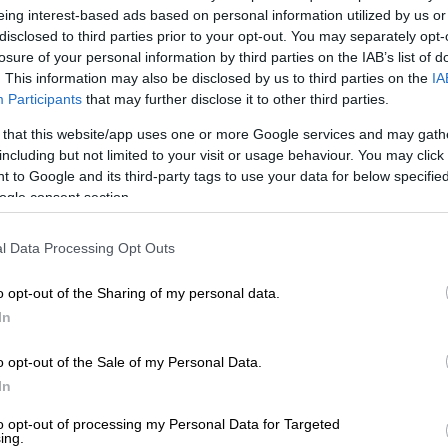
eing interest-based ads based on personal information utilized by us or
disclosed to third parties prior to your opt-out. You may separately opt-
losure of your personal information by third parties on the IAB’s list of
. This information may also be disclosed by us to third parties on the
IA
Participants
that may further disclose it to other third parties.
 that this website/app uses one or more Google services and may gath
including but not limited to your visit or usage behaviour. You may click 
 to Google and its third-party tags to use your data for below specifi
ogle consent section.
l Data Processing Opt Outs
o opt-out of the Sharing of my personal data.
In
 το ΕΘΝΟΣ στη Google
o opt-out of the Sale of my Personal Data.
ύν οι
σεισμολόγοι
τη σεισμική ακολουθία
In
τινούπολης
, στο μεγάλο ρήγμα της
to opt-out of processing my Personal Data for Targeted
 ότι δε θα έχουμε ισχυρές δονήσεις και
ing.