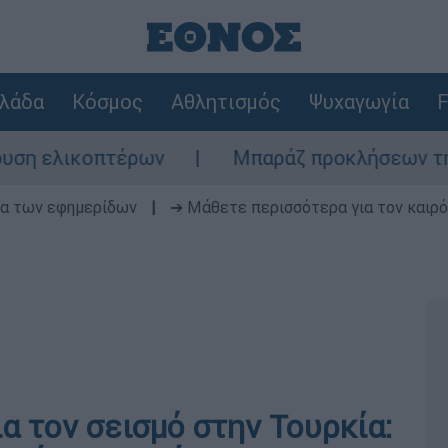
λάδα
Κόσμος
Αθλητισμός
Ψυχαγωγία
F
ικοπτέρων
Μπαράζ προκλήσεων της Άγκυρας
δα των εφημερίδων
|
➔ Μάθετε περισσότερα για τον καιρό
ια τον σεισμό στην Τουρκία: