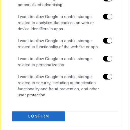
Κόσμος
|
24.05.2026 14:23
personalized advertising.
Κλινική στην Τουρκία σε βάζει στο
χειρουργείο και σε ψηλώνει με 20.000
I want to allow Google to enable storage
related to analytics like cookies on web or
ευρώ
device identifiers in apps.
Άνθρωποι από όλο τον κόσμο ταξιδεύουν
στην Κωνσταντινούπολη αγνοώντας
I want to allow Google to enable storage
related to functionality of the website or app.
προειδοποιήσεις «για μια επέμβαση με
μεγάλο ρίσκο»
I want to allow Google to enable storage
related to personalization.
I want to allow Google to enable storage
related to security, including authentication
functionality and fraud prevention, and other
user protection.
CONFIRM