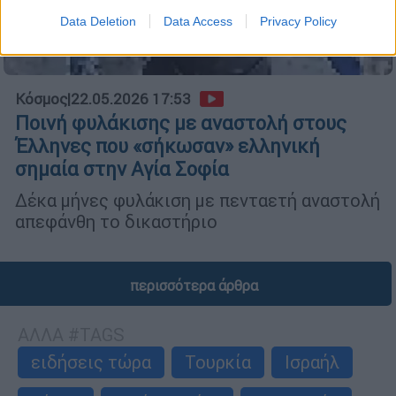
Data Deletion
Data Access
Privacy Policy
Κόσμος
|
22.05.2026 17:53
Ποινή φυλάκισης με αναστολή στους
Έλληνες που «σήκωσαν» ελληνική
σημαία στην Αγία Σοφία
Δέκα μήνες φυλάκιση με πενταετή αναστολή
απεφάνθη το δικαστήριο
περισσότερα άρθρα
ΑΛΛΑ #TAGS
ειδήσεις τώρα
Τουρκία
Ισραήλ