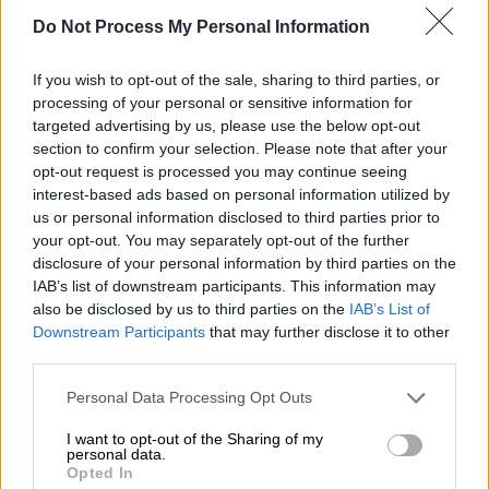
Do Not Process My Personal Information
If you wish to opt-out of the sale, sharing to third parties, or
processing of your personal or sensitive information for
targeted advertising by us, please use the below opt-out
section to confirm your selection. Please note that after your
opt-out request is processed you may continue seeing
interest-based ads based on personal information utilized by
us or personal information disclosed to third parties prior to
your opt-out. You may separately opt-out of the further
disclosure of your personal information by third parties on the
IAB’s list of downstream participants. This information may
also be disclosed by us to third parties on the
IAB’s List of
Downstream Participants
that may further disclose it to other
third parties.
Αθλητισμός
|
28.05.2026 15:54
Please note that this website/app uses one or more Google
Personal Data Processing Opt Outs
«Δύο πόλεις, Μία ομάδα, Μία φανέλα»:
services and may gather and store information including but
Στον αέρα η εντυπωσιακή επετειακή
not limited to your visit or usage behaviour. You may click to
I want to opt-out of the Sharing of my
personal data.
εμφάνιση του ΠΑΟΚ!
grant or deny consent to Google and its third-party tags to
Opted In
use your data for below specified purposes in below Google