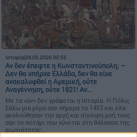
Ιστορία
|
29.05.2026 05:55
Αν δεν έπεφτε η Κωνσταντινούπολη; –
Δεν θα υπήρχε Ελλάδα, δεν θα είχε
ανακαλυφθεί η Αμερική, ούτε
Αναγέννηση, ούτε 1821! Αν…
Με τα «αν» δεν γράφεται η Ιστορία. Η Πόλις
Εάλω μια μέρα σαν σήμερα το 1453 και όλα
ακολούθησαν την αργή και σίγουρη ροή τους
σαν το ποτάμι που χύνεται στη θάλασσα της
αιωνιότητας…