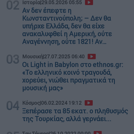
02
Ιστορία
|
29.05.2026 05:55
Αν δεν έπεφτε η
Κωνσταντινούπολη; – Δεν θα
υπήρχε Ελλάδα, δεν θα είχε
ανακαλυφθεί η Αμερική, ούτε
Αναγέννηση, ούτε 1821! Αν…
03
Μουσική
|
27.07.2025 06:40
Οι Light in Babylon στο ethnos.gr:
«Το ελληνικό κοινό τραγουδά,
χορεύει, νιώθει πραγματικά τη
μουσική μας»
04
Κόσμος
|
06.02.2024 19:12
Ξεπέρασε τα 85 εκατ. ο πληθυσμός
της Τουρκίας, αλλά γερνάει...
Σαν Σήμερα
|
26.10.2022 00:00