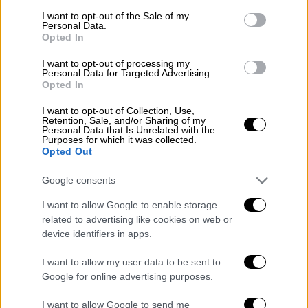
Η νέα επετειακή φανέλα του «δικεφάλου
consent section.
I want to opt-out of the Sale of my
του Βορρά» είναι συνδεδεμένη με τις ρίζες
Personal Data.
Opted In
του συλλόγου, αφού ενώνει την
Κωνσταντινούπολη με τη Θεσσαλονίκη
I want to opt-out of processing my
Personal Data for Targeted Advertising.
Opted In
I want to opt-out of Collection, Use,
Retention, Sale, and/or Sharing of my
Personal Data that Is Unrelated with the
Purposes for which it was collected.
Opted Out
Google consents
I want to allow Google to enable storage
related to advertising like cookies on web or
device identifiers in apps.
I want to allow my user data to be sent to
Google for online advertising purposes.
I want to allow Google to send me