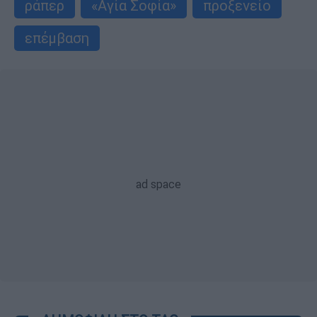
ράπερ
«Αγία Σοφία»
προξενείο
επέμβαση