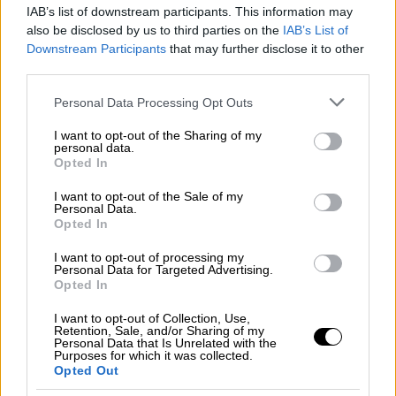
IAB’s list of downstream participants. This information may
also be disclosed by us to third parties on the
IAB’s List of
Downstream Participants
that may further disclose it to other
third parties.
Please note that this website/app uses one or more Google
Personal Data Processing Opt Outs
services and may gather and store information including but
not limited to your visit or usage behaviour. You may click to
I want to opt-out of the Sharing of my
personal data.
grant or deny consent to Google and its third-party tags to
Opted In
use your data for below specified purposes in below Google
consent section.
I want to opt-out of the Sale of my
Personal Data.
Opted In
I want to opt-out of processing my
Personal Data for Targeted Advertising.
Opted In
Ελλάδα
|
15.11.2022 23:17
I want to opt-out of Collection, Use,
Retention, Sale, and/or Sharing of my
Προκήρυξη διαγωνισμού ΣΔΙΤ
Personal Data that Is Unrelated with the
Purposes for which it was collected.
Δικαστικών Μεγάρων Κεντρικής
Opted Out
Ελλάδας