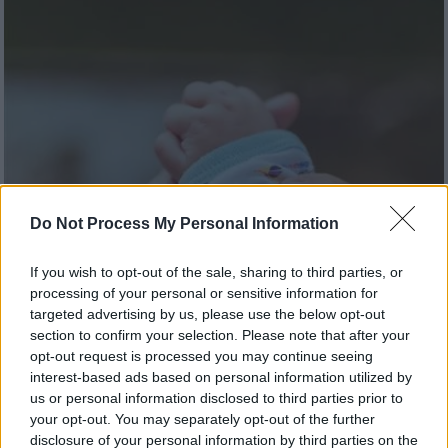
Do Not Process My Personal Information
If you wish to opt-out of the sale, sharing to third parties, or
Υγεία
|
15.11.2022 23:18
processing of your personal or sensitive information for
Νέες οδηγίες για τα πρόωρα μωρά:
targeted advertising by us, please use the below opt-out
«Μέθοδος καγκουρό» και θηλασμός - Τι
section to confirm your selection. Please note that after your
προτείνει ο ΠΟΥ για βελτίωση των
opt-out request is processed you may continue seeing
interest-based ads based on personal information utilized by
πιθανοτήτων επιβίωσης
us or personal information disclosed to third parties prior to
Οι νέες κατευθυντήριες γραμμές που δίνει ο
your opt-out. You may separately opt-out of the further
Παγκόσμιος Οργανισμός Υγείας
disclosure of your personal information by third parties on the