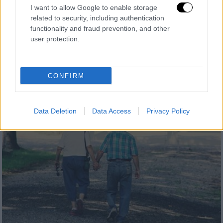
από τρία χρόνια - Η γενναία απόφαση
I want to allow Google to enable storage
οικογένειας 55χρονης που ήταν
related to security, including authentication
εγκεφαλικά νεκρή
functionality and fraud prevention, and other
user protection.
Η πρώτη δωρεά οργάνων μετά από τρία
χρόνια καταγράφτηκε στο Νοσοκομείο του
Βόλου
CONFIRM
Data Deletion
Data Access
Privacy Policy