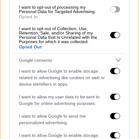
από εγκληματικές οργανώσεις.
I want to opt-out of processing my
Personal Data for Targeted Advertising.
Opted In
Π.
Σκουρλέτης
: (φωνές)
I want to opt-out of Collection, Use,
Σ.
Σακοράφα
: Κύριε Σκουρλέτη πήρατε τον
Retention, Sale, and/or Sharing of my
Personal Data that Is Unrelated with the
λόγο, τώρα μιλάει ο Υπουργός
Purposes for which it was collected.
Opted Out
Τ.
Θεοδωρικάκος
: Είχε γίνει άντρο
Google consents
εγκληματικότητας. Η ΕΛΑΣ το γνώριζε από
τις αρχές του 18 και όποιος έχει αντίρρηση
I want to allow Google to enable storage
να τα πούμε στην Κατεχάκη.
related to advertising like cookies on web or
device identifiers in apps.
Π.
Σκουρλέτης
: (φωνές)
I want to allow my user data to be sent to
Τ.
Θεοδωρικάκος
: Αυτή τη συμπεριφορά
Google for online advertising purposes.
κύριε να την επιδείξετε….
I want to allow Google to send me
personalized advertising.
Σ.
Σακοράφα
: Κύριε Σκουρλέτη. Και ο κ.
Καραθανασόπουλος έχει ζητήσει τον λόγο.
I want to allow Google to enable storage