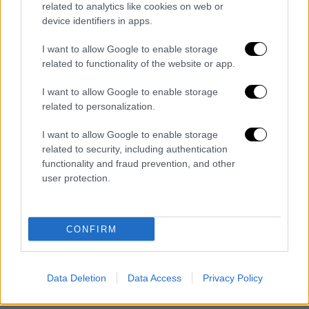
Γιατί περιμένει υπομονετικά και δεν
related to analytics like cookies on web or
φωνάζει
device identifiers in apps.
I want to allow Google to enable storage
Απ.
Βεσυρόπουλος
: Γιατί έχει ήθος ο
related to functionality of the website or app.
άνθρωπος
I want to allow Google to enable storage
related to personalization.
I want to allow Google to enable storage
related to security, including authentication
functionality and fraud prevention, and other
user protection.
CONFIRM
Data Deletion
Data Access
Privacy Policy