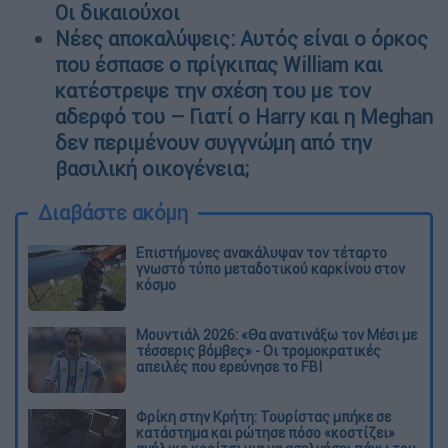
Οι δικαιούχοι
Νέες αποκαλύψεις: Αυτός είναι ο όρκος
που έσπασε ο πρίγκιπας William και
κατέστρεψε την σχέση του με τον
αδερφό του – Γιατί ο Harry και η Meghan
δεν περιμένουν συγγνώμη από την
βασιλική οικογένεια;
Διαβάστε ακόμη
Επιστήμονες ανακάλυψαν τον τέταρτο
γνωστό τύπο μεταδοτικού καρκίνου στον
κόσμο
Μουντιάλ 2026: «Θα ανατινάξω τον Μέσι με
τέσσερις βόμβες» - Οι τρομοκρατικές
απειλές που ερεύνησε το FBI
Φρίκη στην Κρήτη: Τουρίστας μπήκε σε
κατάστημα και ρώτησε πόσο «κοστίζει»