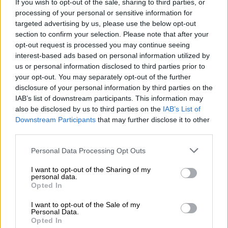
αντιστρέφω. Εσείς έχετε αλλεργία σε
If you wish to opt-out of the sale, sharing to third parties, or
processing of your personal or sensitive information for
υγειονομικούς, σε εκπαιδευτικούς, που τους
targeted advertising by us, please use the below opt-out
ξυλοκοπάγατε εχθές έξω από τη Βουλή.
section to confirm your selection. Please note that after your
opt-out request is processed you may continue seeing
Τ.
Θεοδωρικάκος
: Επιχειρείτε να διαρρήξετε
interest-based ads based on personal information utilized by
τις σχέσεις ανάμεσα στο κράτος, την
us or personal information disclosed to third parties prior to
ελληνική κυβέρνηση και την νέα γενιά.
your opt-out. You may separately opt-out of the further
disclosure of your personal information by third parties on the
Θεωρείτε φυσιολογικό να γκρεμίζονται
IAB’s list of downstream participants. This information may
βιβλιοθήκες μέσα στα πανεπιστήμια;
also be disclosed by us to third parties on the
IAB’s List of
Downstream Participants
that may further disclose it to other
Π.
Σκουρλέτης
: (…)
third parties.
Τ.
Θεοδωρικάκος
: Θα ακούσετε και θα
Please note that this website/app uses one or more Google
Personal Data Processing Opt Outs
μάθετε να σέβεστε . Στη φοιτητική εστία
services and may gather and store information including but
not limited to your visit or usage behaviour. You may click to
I want to opt-out of the Sharing of my
πάνε τα ελληνόπουλα από την επαρχία και
personal data.
grant or deny consent to Google and its third-party tags to
από τις φτωχές οικογένειες που δεν
Opted In
use your data for below specified purposes in below Google
αντέχουν οι οικογένειες τους να πληρώνουν
consent section.
I want to opt-out of the Sale of my
νοίκι. Θα μάθετε…θα τα ακούσετε. Εμείς
Personal Data.
Opted In
αδειάσαμε την φοιτητική εστία Ζωγράφου