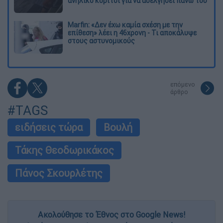
ανήλικο κορίτσι για να ασελγήσει πάνω του
Marfin: «Δεν έχω καμία σχέση με την
επίθεση» λέει η 46χρονη - Τι αποκάλυψε
στους αστυνομικούς
επόμενο
άρθρο
#TAGS
ειδήσεις τώρα
Βουλή
Τάκης Θεοδωρικάκος
Πάνος Σκουρλέτης
Ακολούθησε το Έθνος στο Google News!