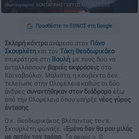
(Φωτογραφίες: ΚΟΝΤΑΡΙΝΗΣ ΓΙΩΡΓΟΣ EUROKINISSI)
Προσθέστε το ΕΘΝΟΣ στη Google
Σκληρή κόντρα
ανάμεσα στον
Πάνο
Σκουρλέτη
και τον
Τάκη Θεοδωρικάκο
επικράτησε στη
Βουλή
, με τους δύο να
ανταλλάσσουν
βαριές εκφράσεις
στο
Κοινοβούλιο. Μάλιστα, η κουβέντα δεν...
τελείωσε στην Ολομέλεια καθώς οι δύο
άνδρες
συναντήθηκαν στον διάδρομο
έξω
από την Ολομέλεια όπου υπήρξε
νέος γύρος
έντασης
.
Ο κ. Θεοδωρικάκος βλέποντας τον κ.
Σκουρλέτη φώναξε: «
Εμένα δεν θα μου μιλάς
με αυτόν τον τρόπο
. Το ακούς;». Ο