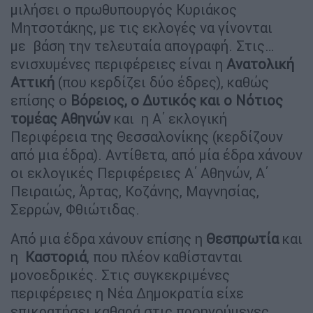
μιλήσει ο πρωθυπουργός Κυριάκος
Μητσοτάκης, με τις εκλογές να γίνονται
με βάση την τελευταία απογραφή. Στις…
ενισχυμένες περιφέρειες είναι η
Ανατολική
Αττική
(που κερδίζει δύο έδρες), καθώς
επίσης ο
Βόρειος, ο Δυτικός και ο Νότιος
τομέας Αθηνών
και η Α΄ εκλογική
Περιφέρεια της Θεσσαλονίκης (κερδίζουν
από μια έδρα). Αντίθετα, από μία έδρα χάνουν
οι εκλογικές Περιφέρειες Α΄ Αθηνών, Α΄
Πειραιώς, Άρτας, Κοζάνης, Μαγνησίας,
Σερρών, Φθιώτιδας.
Από μια έδρα χάνουν επίσης η
Θεσπρωτία
και
η
Καστοριά
, που πλέον καθίστανται
μονοεδρικές. Στις συγκεκριμένες
περιφέρειες η Νέα Δημοκρατία είχε
επικρατήσει καθαρά στις προηγούμενες