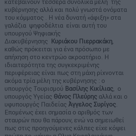
κατεβαίνουν τέσσερα συνολικά μέλη της
κυβέρνησης αλλά και πολύ γνωστά ονόματα
του κόμματος . Η νέα δυνατή «άφιξη» στα
γαλάζια ψηφοδέλτια είναι αυτή του
υπουργού Ψηφιακής
Διακυβέρνησης
Κυριάκου Πιερρακάκη
,
καθώς πρόκειται για ένα πρόσωπο με
απήχηση στο κεντρώο ακροατήριο. Η
ιδιαιτερότητα της συγκεκριμένης
περιφέρειας είναι πως στη μάχη ρίχνονται
ακόμα τρία μέλη της κυβέρνησης : ο
υπουργός Τουρισμού
Βασίλης Κικίλιας
, ο
υπουργός Υγείας
Θάνος Πλεύρης
αλλά και ο
υφυπουργός Παιδείας
Άγγελος Συρίγος
.
Επομένως έχει σημασία ο αριθμός των
σταυρών που θα πάρουν, ενώ να σημειωθεί
πως στις προηγούμενες κάλπες είχε κόψει
πρώτη το «νήμα» η Ολγα Κεφαλογιάννη