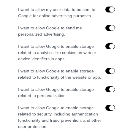
υποψηφιότητα είναι αυτή του υπουργού
Δημόσιας Τάξης
Τάκη Θεοδωρικάκου
, ο
I want to allow my user data to be sent to
Google for online advertising purposes.
οποίος υπενθυμίζεται πως στις εκλογές του
2019 ήταν στο Επικρατείας.
I want to allow Google to send me
personalized advertising.
Μια περιφέρεια που έχει ιδιαίτερο
ενδιαφέρον για το κυβερνών κόμμα είναι η
I want to allow Google to enable storage
related to analytics like cookies on web or
Ανατολική Αττική. Δεν αποτελεί μυστικό
device identifiers in apps.
πως στην συγκεκριμένη περιφέρεια ο
υπουργός Εσωτερικών
Μάκης Βορίδης
I want to allow Google to enable storage
θεωρείται μια πολύ δυνατή υποψηφιότητα.
related to functionality of the website or app.
Παράλληλα έρχονται δύο νέες «αφίξεις»
I want to allow Google to enable storage
μελών της κυβέρνησης στη συγκεκριμένη
related to personalization.
περιφέρεια : του αναπληρωτή υπουργού
Εσωτερικών
Στέλιου Πέτσα
και
I want to allow Google to enable storage
related to security, including authentication
της υφυπουργού Τουρισμού
Σοφίας
functionality and fraud prevention, and other
Ζαχαράκη
.
user protection.