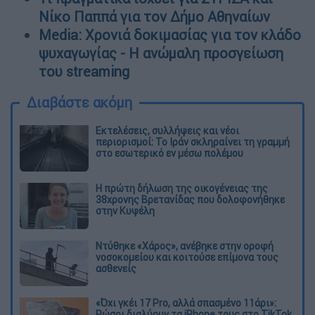
Νίκο Παππά για τον Δήμο Αθηναίων
Media: Χρονιά δοκιμασίας για τον κλάδο
ψυχαγωγίας - Η ανώμαλη προσγείωση
του streaming
Διαβάστε ακόμη
Εκτελέσεις, συλλήψεις και νέοι
περιορισμοί: Το Ιράν σκληραίνει τη γραμμή
στο εσωτερικό εν μέσω πολέμου
Η πρώτη δήλωση της οικογένειας της
38χρονης Βρετανίδας που δολοφονήθηκε
στην Κυψέλη
Ντύθηκε «Χάρος», ανέβηκε στην οροφή
νοσοκομείου και κοιτούσε επίμονα τους
ασθενείς
«Όχι γκέι 17 Pro, αλλά σπασμένο 11άρι»:
Ρώσοι διαλύουν τα iPhone τους στο TikTok