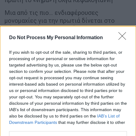
Μια από τις πιο… ενδιαφέρουσες
μονομαχίες για την πρωτιά δίνεται στο
Βόρειο τομέα της Αττικής
, όπου
κατεβαίνουν οι δύο αντιπρόεδροι της Νέας
Do Not Process My Personal Information
Δημοκρατίας ο υπουργός Εργασίας Κωστής
Χατζηδάκης και ο υπουργός Ανάπτυξης
If you wish to opt-out of the sale, sharing to third parties, or
processing of your personal or sensitive information for
Άδωνις Γεωργιάδης
. Την προηγούμενη φορά
targeted advertising by us, please use the below opt-out
τους περισσότερους σταυρούς είχε πάρει ο
section to confirm your selection. Please note that after your
κ. Χατζηδάκης
και μένει να φανεί ποιο θα
opt-out request is processed you may continue seeing
είναι το αποτέλεσμα στην
interest-based ads based on personal information utilized by
επικείμενη αναμέτρηση. Να σημειωθεί
us or personal information disclosed to third parties prior to
your opt-out. You may separately opt-out of the further
επίσης πως στην συγκεκριμένη περιφέρεια
disclosure of your personal information by third parties on the
εκλέγεται ένα ακόμα ιδιαίτερα γνωστό
IAB’s list of downstream participants. This information may
μέλος της κυβέρνησης: η υπουργός Παιδείας
also be disclosed by us to third parties on the
IAB’s List of
Νίκη Κεραμέως
Downstream Participants
that may further disclose it to other
third parties.
Μάλιστα στο Βόρειο τομέα η
γαλάζια