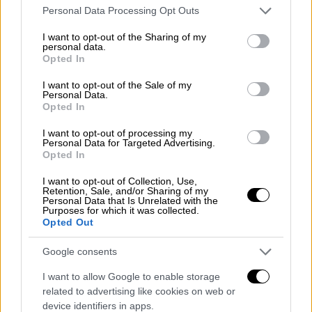
Please note that this website/app uses one or more Google
Personal Data Processing Opt Outs
«τράπουλα»
ανακατεύεται ακόμα
services and may gather and store information including but
περισσότερο, καθώς υπάρχει μια νέα
not limited to your visit or usage behaviour. You may click to
I want to opt-out of the Sharing of my
personal data.
εκλογική κάθοδος αυτή του αναπληρωτή
grant or deny consent to Google and its third-party tags to
Opted In
use your data for below specified purposes in below Google
υπουργού Ανάπτυξης
Νίκου Παπαθανάση
.
consent section.
I want to opt-out of the Sale of my
Στο παρελθόν υπέρ του ενδεχόμενου
Personal Data.
υποψηφιότητας του Ν. Παπαθανάση είχε
Opted In
εκφραστεί με ιδιαίτερα θερμά λόγια ο Αδ.
I want to opt-out of processing my
Γεωργιάδης. Και μένει να φανεί σε ποια
Personal Data for Targeted Advertising.
Opted In
έκταση το «δίδυμο» του υπουργείου
Ανάπτυξης θα αλληλοϋποστηριχθεί και στις
I want to opt-out of Collection, Use,
Retention, Sale, and/or Sharing of my
εκλογές
Personal Data that Is Unrelated with the
Purposes for which it was collected.
Opted Out
Στο Νότιο τομέα «φαβορί» για την γαλάζια
πρωτιά θεωρείται ο υπουργός Εξωτερικών
Google consents
Νίκος Δένδιας
, που σύμφωνα με τις
I want to allow Google to enable storage
δημοσκοπήσεις καταγράφει εξαιρετικά
related to advertising like cookies on web or
υψηλά ποσοστά δημοφιλίας
. Δυνατή νέα
device identifiers in apps.