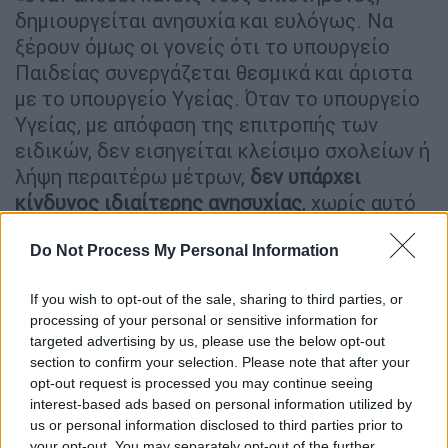
δημιουργείται ανησυχία και ευλόγως. Να
ξέρουν όμως οι γονείς ότι το υπουργείο
Παιδείας συνεργάζεται θεσμικά και άριστα
με το υπουργείο Υγείας. Όταν το υπουργείο
Υγείας, με απόφαση της επιτροπής των
ειδικών, δεν εισηγείται κλείσιμο σχολείων ή
λήψη περαιτέρω μέτρων,
δεν υπάρχει
κίνδυνος ιδιαίτερης ανησυχίας
, χωρίς αυτό
να μειώνει τη σημασία άλλων επιστημονικών
απόψεων».
Do Not Process My Personal Information
If you wish to opt-out of the sale, sharing to third parties, or
ΔΙΑΒΑΣΤΕ ΕΠΙΣΗΣ
processing of your personal or sensitive information for
targeted advertising by us, please use the below opt-out
Υγεία
|
06.01.2023 10:57
section to confirm your selection. Please note that after your
«Να μην ανοίξουν ακόμα τα σχολεία
opt-out request is processed you may continue seeing
interest-based ads based on personal information utilized by
λόγω ιώσεων» - Παράταση στις
us or personal information disclosed to third parties prior to
διακοπές των μαθητών προτείνει ο
your opt-out. You may separately opt-out of the further