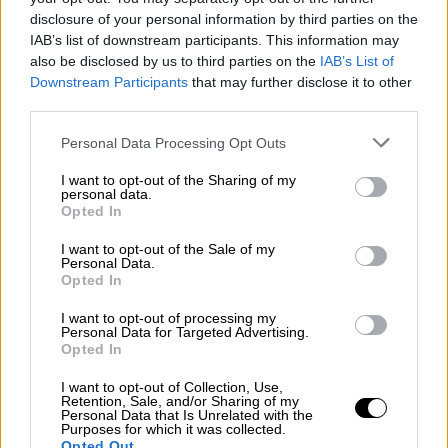
Καπραβέλος
disclosure of your personal information by third parties on the
IAB’s list of downstream participants. This information may
also be disclosed by us to third parties on the
IAB’s List of
Downstream Participants
that may further disclose it to other
third parties.
Σύμφωνα με την κυρία Μακρή , το γεγονός
ότι τα παιδιά που θα επιστρέψουν στα
Please note that this website/app uses one or more Google
Personal Data Processing Opt Outs
σχολεία τους, σε ένα περιβάλλον που
services and may gather and store information including but
not limited to your visit or usage behaviour. You may click to
I want to opt-out of the Sharing of my
παραμένουν οι οδηγίες όπως καθαριότητα,
personal data.
grant or deny consent to Google and its third-party tags to
καλός εξαερισμός, δεν χρειάζεται να
Opted In
use your data for below specified purposes in below Google
προκαλεί ανησυχία. «Δεν υπάρχει κίνδυνος
consent section.
I want to opt-out of the Sale of my
από την επιστροφή στα θρανία, ούτε
Personal Data.
Opted In
ιδιαίτερη ανησυχία από ό,τι λένε οι ειδικοί»,
σημείωσε η υφυπουργός, αναφέροντας ότι
I want to opt-out of processing my
Personal Data for Targeted Advertising.
τα σχολεία θα ανοίξουν κανονικά στην ώρα
Opted In
τους.
I want to opt-out of Collection, Use,
Όχι στο άνοιγμα των σχολείων
Retention, Sale, and/or Sharing of my
Personal Data that Is Unrelated with the
Purposes for which it was collected.
Opted Out