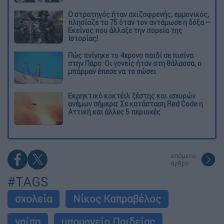
O στρατηγός ήταν σχιζοφρενής, εμμονικός,
πλησίαζε τα 75 όταν τον αντάμωσε η δόξα –
Εκείνος που άλλαξε την πορεία της
Ιστορίας!
Πώς πνίγηκε το 4χρονο παιδί σε πισίνα
στην Πάρο: Οι γονείς ήταν στη θάλασσα, ο
μπάρμαν έπεσε να το σώσει
Εκρηκτικό κοκτέιλ ζέστης και ισχυρών
ανέμων σήμερα: Σε κατάσταση Red Code η
Αττική και άλλες 5 περιοχές
επόμενο
άρθρο
#TAGS
σχολεία
Νίκος Καπραβέλος
γρίπη
υπουργείο Παιδείας