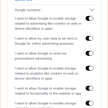
Να μην ανοίξουν τα σχολεία τη Δευτέρα
προτείνει ο Διευθυντής της Μονάδας
Google consents
Εντατικής Θεραπείας του Νοσοκομείου
«Παπανικολάου»
Νίκος Καπραβέλος
, λόγω
I want to allow Google to enable storage
related to advertising like cookies on web or
της έξαρσης κρουσμάτων κορονοϊού και
device identifiers in apps.
γρίπης στα παιδιά την περίοδο μετά τις
γιορτές. Ο γιατρός δήλωσε πως τα
I want to allow my user data to be sent to
κρούσματα σε συνδυασμό με την έλλειψη
Google for online advertising purposes.
κλινών σε ΜΕΘ στα νοσοκομεία Παίδων θα
I want to allow Google to send me
έπρεπε να οδηγήσουν την Επιτροπή των
personalized advertising.
Ειδικών να αποφασίσει την
παράταση των
I want to allow Google to enable storage
σχολικών διακοπών
, ώστε να μην ανοίξουν
related to analytics like cookies on web or
την Δευτέρα, αλλά τουλάχιστον μια
device identifiers in apps.
εβδομάδα αργότερα, καθώς αυτό θα
επιτείνει το πρόβλημα. Ο ίδιος υπογράμμισε
I want to allow Google to enable storage
related to functionality of the website or app.
ότι «
μπορεί να δούμε παιδιά στις εντατικές.
Στην Αγγλία τον Δεκέμβριο τα κρεβάτια
I want to allow Google to enable storage
είχαν καλυφθεί με περιστατικά ιογενείς