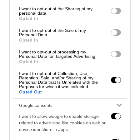
services and may gather and store information including but
αργή εσωτερική διαδικασία. Οι
αυτοδύναμες
not limited to your visit or usage behaviour. You may click to
I want to opt-out of the Sharing of my
personal data.
κυβερνήσεις
έχουν
ταχύτητα
και η Ελλάδα
grant or deny consent to Google and its third-party tags to
Opted In
χρειάζεται ταχύτητα (...). Εάν το μεγάλο
use your data for below specified purposes in below Google
consent section.
αφεντικό, ο ελληνικός λαός, διατάξει
I want to opt-out of the Sale of my
Personal Data.
συγκυβέρνηση, εμείς θα πούμε όχι;».
Opted In
«Η
πρώτη κάλπη
έχει
αλλοιωμένο εκλογικό
I want to opt-out of processing my
Personal Data for Targeted Advertising.
σύστημα
. Η απλή αναλογική είναι φρικώδες
Opted In
εκλογικό σύστημα. Η απλή αναλογική είναι
I want to opt-out of Collection, Use,
καταστροφικό εκλογικό σύστημα. Αν δεν
Retention, Sale, and/or Sharing of my
Personal Data that Is Unrelated with the
μπορούσαμε να την εξουδετερώσουμε θα
Purposes for which it was collected.
οδηγούσε τη χώρα σε πολυετή ακυβερνησία
Opted Out
την Ελλάδα και σε τεράστια οικονομική
Google consents
κρίση», πρόσθεσε.
I want to allow Google to enable storage
related to advertising like cookies on web or
device identifiers in apps.