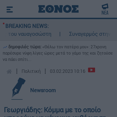
BREAKING NEWS:
ς του ναυαγοσώστη
Συναγερμός στην Κάρπα
δημοφιλές τώρα:
«Θέλω τον πατέρα μου»: 27χρονη
παρέσυρε νύφη λίγες ώρες μετά το γάμο της και ζητούσε
να πάει σπίτι...
┋
Πολιτική
┋
03.02.2023 10:16
Newsroom
Γεωργιάδης: Κόμμα με το οποίο