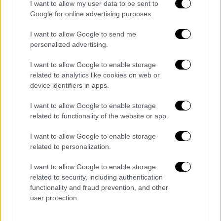
I want to allow my user data to be sent to
Google for online advertising purposes.
I want to allow Google to send me
personalized advertising.
I want to allow Google to enable storage
related to analytics like cookies on web or
device identifiers in apps.
Τέλος, υπογράμμισε ξανά; «
Κόμμα με το
I want to allow Google to enable storage
οποίο μπορούμε να κάνουμε κυβέρνηση
είναι
related to functionality of the website or app.
μόνο το ΠΑΣΟΚ
(...). Άρα, το μόνο κόμμα που
αν δεν υπάρχει αυτοδυναμία, είναι το
I want to allow Google to enable storage
ΠΑΣΟΚ.
Αν το ΠΑΣΟΚ λέει όχι, θα πάμε σε
related to personalization.
τρίτες εκλογές
. Τι θα κάνουμε; Θα
I want to allow Google to enable storage
κυβερνήσουμε χωρίς πλειοψηφία;».
related to security, including authentication
functionality and fraud prevention, and other
ΟΛΕΣ ΟΙ ΕΙΔΗΣΕΙΣ
user protection.
Ραγδαία μεταβολή του καιρού: Πυκνές