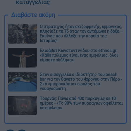
καταγγελίας
Διαβάστε ακόμη
O στρατηγός ήταν σχιζοφρενής, εμμονικός,
πλησίαζε τα 75 όταν τον αντάμωσε η δόξα –
Εκείνος που άλλαξε την πορεία της
Ιστορίας!
Ελισάβετ Κωνσταντινίδου στο ethnos.gr:
«Κάθε πόλεμος είναι ένας εμφύλιος, όλοι
είμαστε αδέλφια»
Στον εισαγγελέα ο ιδιοκτήτης του beach
bar για τον θάνατο του 4χρονου στην Πάρο -
Στο «μικροσκόπιο» ο ρόλος του
ναυαγοσώστη
Τουρνάς: Πάνω από 400 πυρκαγιές σε 10
ημέρες - «Το 90% των πυρκαγιών οφείλεται
σε αμέλεια»