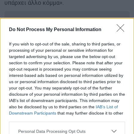
υπάρχει άλλο κόμμα».
ΔΙΑΒΑΣΤΕ ΕΠΙΣΗΣ
Do Not Process My Personal Information
Ελλάδα
|
03.02.2023 09:11
Ένοικοι πολυκατοικίας στην Κυψέλη
If you wish to opt-out of the sale, sharing to third parties, or
χωρίς ρεύμα επί 40 μέρες: Ο ΔΕΔΔΗΕ
processing of your personal or sensitive information for
έλυσε το πρόβλημα μόνο σε εννιά
targeted advertising by us, please use the below opt-out
section to confirm your selection. Please note that after your
σπίτια - «Κοιμόμασταν με μπουφάν»
opt-out request is processed you may continue seeing
interest-based ads based on personal information utilized by
us or personal information disclosed to third parties prior to
your opt-out. You may separately opt-out of the further
Έπειτα, μιλώντας στο Attica TV, δήλωσε πως
disclosure of your personal information by third parties on the
«οι πρώτες εκλογές είναι εκλογές
IAB’s list of downstream participants. This information may
also be disclosed by us to third parties on the
IAB’s List of
εξουδετέρωσης μιας παγίδας, ενός
Downstream Participants
that may further disclose it to other
μηχανισμού του παρελθόντος (...). Οι
third parties.
συμμαχικές κυβερνήσεις δεν μπορούν να
Please note that this website/app uses one or more Google
Personal Data Processing Opt Outs
κάνουν γρήγορα πράγματα, γιατί έχουν πολύ