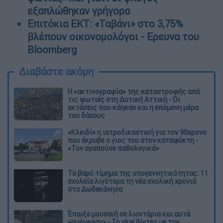
εξαπλώθηκαν γρήγορα
Επιτόκια ΕΚΤ: «Ταβάνι» στο 3,75%
βλέπουν οικονομολόγοι - Ερευνα του
Bloomberg
Διαβάστε ακόμη
Η «ακτινογραφία» της καταστροφής από
τις φωτιές στη Δυτική Αττική - Οι
εκτάσεις που κάηκαν και η επόμενη μέρα
του δάσους
«Κλειδί» η ιατροδικαστική για τον 90χρονο
που έκρυβε ο γιος του στον καταψύκτη -
«Τον αγαπούσε παθολογικά»
Το βαρύ τίμημα της υπογεννητικότητας: 11
σχολεία λιγότερα τη νέα σχολική χρονιά
στα Δωδεκάνησα
Έπαιξε μουσική σε λιοντάρια και αυτά
«ημέρεψαν» - Το viral βίντεο με την