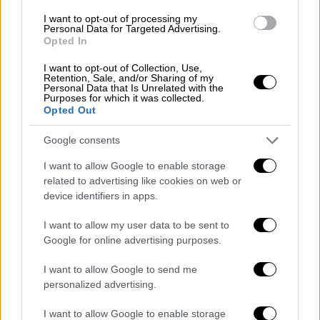
I want to opt-out of processing my
Personal Data for Targeted Advertising.
«Κατ’αρχάς είναι τραγικό να λέμε ότι σε
Opted In
διπλή σιδηροδρομική γραμμή έγινε
I want to opt-out of Collection, Use,
σύγκρουση. Πότε στην Ελλάδα έχει γίνει
Retention, Sale, and/or Sharing of my
Personal Data that Is Unrelated with the
αυτό;
Μέχρι το 2018 είχαμε μονή και δεν
Purposes for which it was collected.
Opted Out
είχε γίνει σύγκρουση
. Είχαν γίνει άλλα
δυστυχήματα
αλλά είναι δυνατόν σε διπλή να
Google consents
γίνει μετωπική;
» διερωτήθηκε.
I want to allow Google to enable storage
Στη συνέχεια τόνισε ότι «
αποδομήθηκε,
related to advertising like cookies on web or
device identifiers in apps.
κατέρρευσε όλο το σύστημα μέσα στα 4
χρόνια
. Κατέρρευσε γιατί
συνεχίστηκε μια
I want to allow my user data to be sent to
άλλη λογική στην στελέχωση του ΟΣΕ
», ενώ
Google for online advertising purposes.
πρόσθεσε ότι «στον ΟΣΕ και στο
I want to allow Google to send me
Μεταφορών όταν σου λέει κάποιος έχω
personalized advertising.
πρόβλημα ασφάλειας εκεί, σταματάς αν δεν
μπορείς να διασφαλίσεις τους όρους
I want to allow Google to enable storage