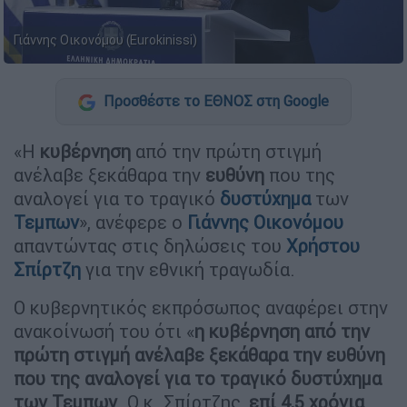
Γιάννης Οικονόμου (Eurokinissi)
Προσθέστε το ΕΘΝΟΣ στη Google
«Η
κυβέρνηση
από την πρώτη στιγμή
ανέλαβε ξεκάθαρα την
ευθύνη
που της
αναλογεί για το τραγικό
δυστύχημα
των
Τεμπων
», ανέφερε ο
Γιάννης Οικονόμου
απαντώντας στις δηλώσεις του
Χρήστου
Σπίρτζη
για την εθνική τραγωδία.
Ο κυβερνητικός εκπρόσωπος αναφέρει στην
ανακοίνωσή του ότι «
η κυβέρνηση από την
πρώτη στιγμή ανέλαβε ξεκάθαρα την ευθύνη
που της αναλογεί για το τραγικό δυστύχημα
των Τεμπων
. Ο κ. Σπίρτζης,
επί 4,5 χρόνια