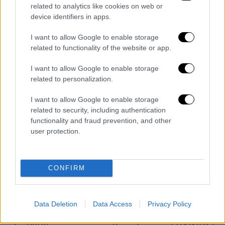
ασφαλούς λειτουργίας».
related to analytics like cookies on web or
device identifiers in apps.
Ο πρώην υπουργός μεταφορών είπε ότι «
το
I want to allow Google to enable storage
παλιό σύστημα τηλεδιοίκησης υπήρχε
. Αυτό
related to functionality of the website or app.
είναι βελτίωση της ασφάλειας γιατί
υπήρχαν
σταθμάρχες, κλειδούχοι και δευτεροβάθμιο
I want to allow Google to enable storage
που σταμάτησε το 2019 στην Καρόλου
».
related to personalization.
I want to allow Google to enable storage
related to security, including authentication
functionality and fraud prevention, and other
user protection.
CONFIRM
Data Deletion
Data Access
Privacy Policy