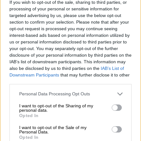
If you wish to opt-out of the sale, sharing to third parties, or
πάρουμε», συμπλήρωσε ο ίδιος.
processing of your personal or sensitive information for
targeted advertising by us, please use the below opt-out
«Το όλοι φταίνε, δεν ισχύει. Πιστεύω ότι
section to confirm your selection. Please note that after your
δεν φταίμε.
Εγώ πιστεύω ότι η κυβέρνηση
opt-out request is processed you may continue seeing
ΣΥΡΙΖΑ δεν φταίει
. Ούτε εγώ προσωπικά. Το
interest-based ads based on personal information utilized by
δυστύχημα στα Τέμπη δεν θα γινόταν αν
us or personal information disclosed to third parties prior to
ίσχυε μέχρι το 2019 και το 2020 στον ΟΣΕ.
your opt-out. You may separately opt-out of the further
disclosure of your personal information by third parties on the
Δεν θα γινόταν αυτό», ανέφερε στη συνέχεια
IAB’s list of downstream participants. This information may
ο κ. Σπίρτζης.
also be disclosed by us to third parties on the
IAB’s List of
Downstream Participants
that may further disclose it to other
third parties.
Please note that this website/app uses one or more Google
Personal Data Processing Opt Outs
services and may gather and store information including but
not limited to your visit or usage behaviour. You may click to
I want to opt-out of the Sharing of my
personal data.
grant or deny consent to Google and its third-party tags to
Opted In
use your data for below specified purposes in below Google
consent section.
I want to opt-out of the Sale of my
Personal Data.
Opted In