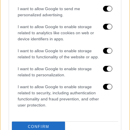
λάθος του πρωθυπουργού σας, που έκανε μία
I want to allow Google to send me
μέρα μετά τη μεγάλη τραγωδία, είναι να
ρίξει
personalized advertising.
τις ευθύνες στο σταθμάρχη
. Δεν μπορεί να
I want to allow Google to enable storage
φταίει ένας μόνο άνθρωπος σε ένα τόσο
related to analytics like cookies on web or
σοβαρό δυστύχημα. Ήταν όμως τόσο
μακριά
device identifiers in apps.
από το αίσθημα του ελληνικού λαού
και αυτό
θα το πληρώσει. Διότι δεν είναι δίκαιο να
I want to allow Google to enable storage
related to functionality of the website or app.
σηκώσει στην πλάτη του όλες τις ευθύνες
ένας άνθρωπος για αυτή τη τραγωδία και να
I want to allow Google to enable storage
μην αναλαμβάνει η κυβέρνηση την ευθύνη και
related to personalization.
το κράτος να μη λέει “συγνώμη”. Αυτό που
I want to allow Google to enable storage
έκανε ο πρωθυπουργός σας εκείνο το βράδυ,
related to security, including authentication
να πει ότι φταίει ο σταθμάρχης,
functionality and fraud prevention, and other
φορτώνοντας τις ευθύνες σε έναν μόνο
user protection.
άνθρωπο,
θα το πληρώσει στις εκλογές
. Θα
το κουβαλάτε σε όλη την προεκλογική
περίοδο αλλά και μετά τις εκλογές».
CONFIRM