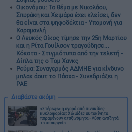
Οικονόμου: Το θέμα με Νικολάου,
Σπυράκη και Χειμάρα έχει κλείσει, δεν
θα είναι στα ψηφοδέλτια - Υπομονή για
Καραμανλή
Ο Λευκός Οίκος τίμησε την 25η Μαρτίου
και η Ρίτα Γουίλσον τραγούδησε...
Κόκοτα - Στιγμιότυπα από την τελετή -
Δίπλα της ο Τομ Χανκς
Ρεύμα: Συναγερμός ΑΔΜΗΕ για κίνδυνο
μπλακ άουτ το Πάσχα - Συνεδριάζει η
ΡΑΕ
Διαβάστε ακόμη
«Στέρεψε» η αγορά από πινακίδες
κυκλοφορίας: Χιλιάδες αυτοκίνητα
παραμένουν αταξινόμητα - Λύση αναζητά
το υπουργείο