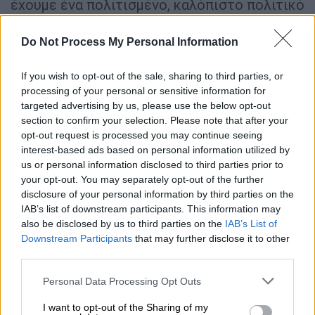
έχουμε ένα πολιτισμένο, καλόπιστο πολιτικό
διάλογο και όχι το ύφος του κ. Φάμελλου».
Do Not Process My Personal Information
Τροφή στην κόντρα έδωσε ο
κοινοβουλευτικός εκπρόσωπος της ΝΔ,
If you wish to opt-out of the sale, sharing to third parties, or
processing of your personal or sensitive information for
Χάρης Θεοχάρης
καλώντας τον ΣΥΡΙΖΑ να
targeted advertising by us, please use the below opt-out
σταματήσει το θέατρο του παραλόγου διότι
section to confirm your selection. Please note that after your
«γελοιοποιείται».
opt-out request is processed you may continue seeing
interest-based ads based on personal information utilized by
us or personal information disclosed to third parties prior to
ΔΙΑΒΑΣΤΕ ΕΠΙΣΗΣ
your opt-out. You may separately opt-out of the further
disclosure of your personal information by third parties on the
Πολιτική
|
30.03.2023 15:51
IAB’s list of downstream participants. This information may
Εξώδικο Ραγκούση στην εφημερίδα
also be disclosed by us to third parties on the
IAB’s List of
Downstream Participants
that may further disclose it to other
που έγραψε για τη «βίλα στην Πάρο» -
third parties.
Η ΝΔ επιμένει και θέτει ερωτήματα
Please note that this website/app uses one or more Google
Personal Data Processing Opt Outs
services and may gather and store information including but
not limited to your visit or usage behaviour. You may click to
I want to opt-out of the Sharing of my