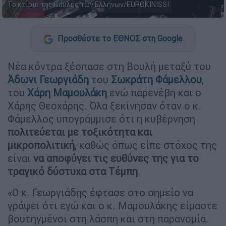
Το κτίριο της Βουλής των Ελλήνων/EUROKINISSI
Προσθέστε το ΕΘΝΟΣ στη Google
Νέα κόντρα ξέσπασε στη Βουλή μεταξύ του
Άδωνι Γεωργιάδη
του
Σωκράτη Φάμελλου
,
του
Χάρη Μαμουλάκη
ενώ παρενέβη και ο
Χάρης Θεοχάρης. Όλα ξεκίνησαν όταν ο κ.
Φάμελλος υπογράμμισε ότι η κυβέρνηση
πολιτεύεται με τοξικότητα και
μικροπολιτική
, καθώς όπως είπε στόχος της
είναι
να αποφύγει τις ευθύνες της για το
τραγικό δύστυχα στα Τέμπη
.
«Ο κ. Γεωργιάδης έφτασε στο σημείο να
γράψει ότι εγώ και ο κ. Μαμουλάκης είμαστε
βουτηγμένοι στη λάσπη και στη παρανομία.