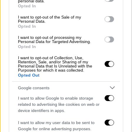
personal data.
grant or deny consent to Google and its third-party tags to
Τον λόγο στη συνέχεια πήρε ο κ.
Opted In
use your data for below specified purposes in below Google
Μαμουλάκης
επιτιθέμενος στον Άδωνι
consent section.
I want to opt-out of the Sale of my
Γεωργιάδη. «Ο κ. Παπαθανάσης
Personal Data.
Opted In
καταδικάστηκε για
καταδολίευση
. Έπρεπε
όμως να αλλάξει η ατζέντα πάση θυσία για να
I want to opt-out of processing my
Personal Data for Targeted Advertising.
μας σπιλώσετε. Αφού θέλετε το πόλεμο θα
Opted In
τον έχετε μέχρι τελικής πτώσεως. Ο Μαρξ
I want to opt-out of Collection, Use,
έλεγε
καλύτερα ένα άθλιο τέλος παρά μια
Retention, Sale, and/or Sharing of my
αθλιότητα χωρίς τέλος
. Εσείς επιλέξατε και
Personal Data that Is Unrelated with the
Purposes for which it was collected.
τα δύο», τόνισε με τον Σ. Φάμελο να εγκαλεί
Opted Out
τον κ. Γεωργιάδη για ψεύδη.
Google consents
Όμως και ο
Ευκλείδης Τσακαλώτος
που
I want to allow Google to enable storage
μίλησε από το βήμα της Βουλής κατηγόρησε
related to advertising like cookies on web or
τον Υπουργό Ανάπτυξης ότι καλλιεργεί
device identifiers in apps.
τοξικό κλίμα στην πολιτική ζωή του τόπου.
I want to allow my user data to be sent to
Google for online advertising purposes.
«Δεν θα πάτε καλά στις εκλογές. Το βασικό